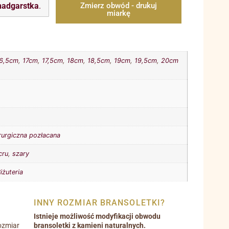
nadgarstka
.
Zmierz obwód - drukuj
miarkę
6,5cm
,
17cm
,
17,5cm
,
18cm
,
18,5cm
,
19cm
,
19,5cm
,
20cm
irurgiczna pozłacana
cru
,
szary
iżuteria
INNY ROZMIAR BRANSOLETKI?
Istnieje możliwość modyfikacji obwodu
ozmiar
bransoletki z kamieni naturalnych.