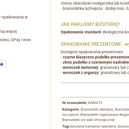
równy obwodowi nadgarstka lub kostk
- bransoletka luźniejsza - dodaj max. 
r opakowania w
JAK PAKUJEMY BIŻUTERIĘ?
aj więcej
Opakowanie standard
: ekologiczna k
wisto, GPay i inne.
OPAKOWANIE PREZENTOWE - wyb
Dostępne opakowania prezentowe:
-
czarne klasyczne pudełko prezento
-
złote pudełko z czerwonym nadruki
-
woreczek welurowy
: granatowy lub 
-
woreczek z organzy:
granatowy lub 
Nr bransoletki:
KAM472
Kategorie:
Bransoletki damskie
,
Bransol
szczęście
,
Bransoletki regulowana długo
Bransoletki ze stali chirurgicznej
Tagi
biżuteria kamienie naturalne
,
branso