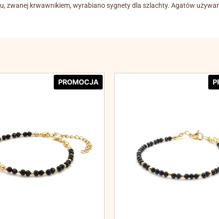
atu, zwanej krwawnikiem, wyrabiano sygnety dla szlachty. Agatów używa
PROMOCJA
P