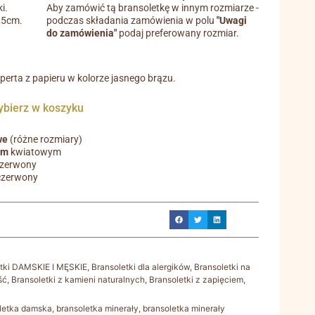
i.
Aby zamówić tą bransoletkę w innym rozmiarze -
0,5cm.
podczas składania zamówienia w polu
"Uwagi
do zamówienia"
podaj preferowany rozmiar.
operta z papieru w kolorze jasnego brązu.
ierz w koszyku
we
(różne rozmiary)
em
kwiatowym
czerwony
czerwony
etki DAMSKIE I MĘSKIE
,
Bransoletki dla alergików
,
Bransoletki na
ść
,
Bransoletki z kamieni naturalnych
,
Bransoletki z zapięciem
,
letka damska
,
bransoletka minerały
,
bransoletka minerały