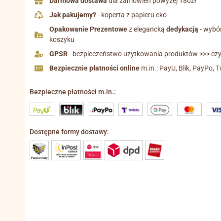
Darmowa dostawa
dla zamówień powyżej 180zł
Jak pakujemy?
- koperta z papieru eko
Opakowanie Prezentowe
z elegancką
dedykacją
- wybó
koszyku
GPSR
- bezpieczeństwo użytkowania produktów >>> czyt
Bezpiecznie płatności online
m.in.: PayU, Blik, PayPo, T
Bezpieczne płatności m.in.:
Dostępne formy dostawy: