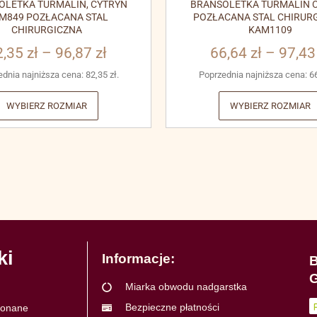
OLETKA TURMALIN, CYTRYN
BRANSOLETKA TURMALIN C
M849 POZŁACANA STAL
POZŁACANA STAL CHIRUR
CHIRURGICZNA
KAM1109
2,35
zł
–
96,87
zł
66,64
zł
–
97,4
ednia najniższa cena:
82,35
zł
.
Poprzednia najniższa cena:
6
WYBIERZ ROZMIAR
WYBIERZ ROZMIAR
ki
Informacje:
B
G
Miarka obwodu nadgarstka
Bezpieczne płatności
ykonane