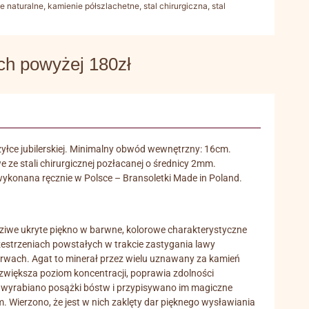
e naturalne
,
kamienie półszlachetne
,
stal chirurgiczna
,
stal
 powyżej 180zł
żyłce jubilerskiej. Minimalny obwód wewnętrzny: 16cm.
ze stali chirurgicznej pozłacanej o średnicy 2mm.
ykonana ręcznie w Polsce – Bransoletki Made in Poland.
dziwe ukryte piękno w barwne, kolorowe charakterystyczne
estrzeniach powstałych w trakcie zastygania lawy
barwach. Agat to minerał przez wielu uznawany za kamień
e, zwiększa poziom koncentracji, poprawia zdolności
 wyrabiano posążki bóstw i przypisywano im magiczne
. Wierzono, że jest w nich zaklęty dar pięknego wysławiania