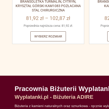
BRANSOLETKA TURMALIN, CYTRYN,
BRANS
KRYSZTAŁ GÓRSKI KAM1083 POZŁACANA
KA
STAL CHIRURGICZNA
81,92
zł
–
102,87
zł
8
Poprzednia najniższa cena:
81,92
zł
.
Poprz
WYBIERZ ROZMIAR
Pracownia Biżuterii Wyplatan
Wyplatanki.pl - Biżuteria ADIRE
Biżuteria z kamieni naturalnych oraz sznurkowa - ręcznie w