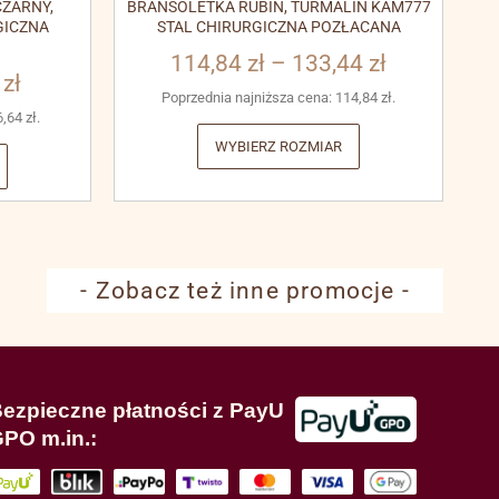
ZARNY,
BRANSOLETKA RUBIN, TURMALIN KAM777
GICZNA
STAL CHIRURGICZNA POZŁACANA
114,84
zł
–
133,44
zł
3
zł
Poprzednia najniższa cena:
114,84
zł
.
6,64
zł
.
WYBIERZ ROZMIAR
- Zobacz też inne promocje -
ezpieczne płatności z PayU
PO m.in.: