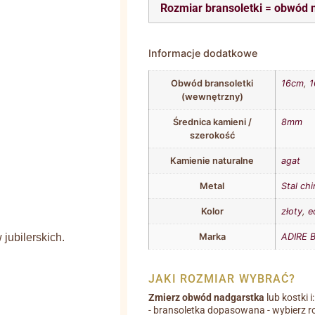
Rozmiar bransoletki
=
obwód 
Informacje dodatkowe
Obwód bransoletki
16cm
,
1
(wewnętrzny)
Średnica kamieni /
8mm
szerokość
Kamienie naturalne
agat
Metal
Stal ch
Kolor
złoty
,
e
jubilerskich.
Marka
ADIRE B
JAKI ROZMIAR WYBRAĆ?
Zmierz obwód nadgarstka
lub kostki i:
- bransoletka dopasowana - wybierz r