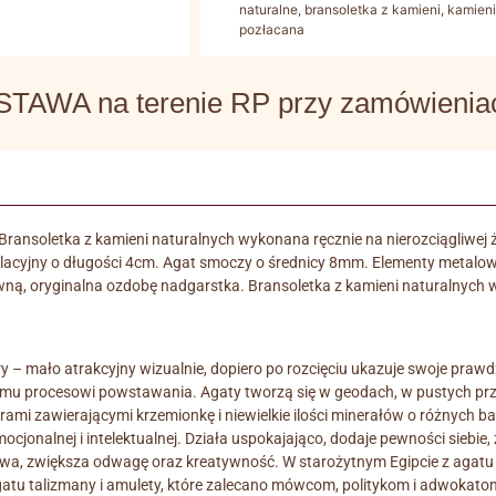
naturalne
,
bransoletka z kamieni
,
kamieni
pozłacana
WA na terenie RP przy zamówieniach
Bransoletka z kamieni naturalnych wykonana ręcznie na nierozciągliwej 
cyjny o długości 4cm. Agat smoczy o średnicy 8mm. Elementy metalowe 
ną, oryginalna ozdobę nadgarstka. Bransoletka z kamieni naturalnych w
y – mało atrakcyjny wizualnie, dopiero po rozcięciu ukazuje swoje praw
memu procesowi powstawania. Agaty tworzą się w geodach, w pustych prz
orami zawierającymi krzemionkę i niewielkie ilości minerałów o różnych 
mocjonalnej i intelektualnej. Działa uspokajająco, dodaje pewności siebi
twa, zwiększa odwagę oraz kreatywność. W starożytnym Egipcie z agatu
agatu talizmany i amulety, które zalecano mówcom, politykom i adwokatom