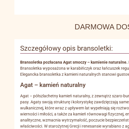
DARMOWA DOSTA
Szczegółowy opis bransoletki:
Bransoletka pozłacana Agat smoczy – kamienie naturalne.
Bransoletka wyposażona w karabińczyk oraz łańcuszek regula
Elegancka bransoletka z kamieni naturalnych stanowi gustow
Agat – kamień naturalny
Agat – półszlachetny kamień naturalny, z zewnątrz szaro-bur
pasy. Agaty swoją strukturę i kolorystykę zawdzięczają sa
wulkanicznej, które wraz z upływem lat wypełniają się roztw
wierności i miłości, a także za kamień równowagi fizycznej, e
analityczne, wzmacnia wytrzymałość, poczucie bezpieczeńs
właściwości. W starożytnej Grecji i renesansie wyrabiano z 