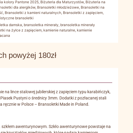
ria kolory Pantone 2025
,
Biżuteria dla Maturzystów
,
Biżuteria na
nsoletki dla alergików
,
Bransoletki młodzieżowe
,
Bransoletki na
ść
,
Bransoletki z kamieni naturalnych
,
Bransoletki z zapięciem
,
istyczne bransoletki
letka damska
,
bransoletka minerały
,
bransoletka minerały
etki na żyłce z zapięciem
,
kamienie naturalne
,
kamienie
łacana
 powyżej 180zł
na lince stalowej jubilerskiej z zapięciem typu karabińczyk,
iasek Pustyni o średnicy 3mm. Dodatki z pozłacanej stali
 ręcznie w Polsce – Bransoletki Made in Poland.
tzw. szkłem awenturynowym. Szkło awenturynowe powstaje na
 się kryształów miedziowych, które nadają kamieniom