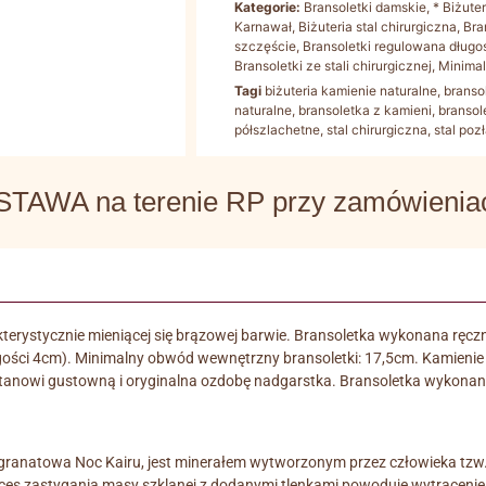
Kategorie:
Bransoletki damskie
,
* Biżute
Karnawał
,
Biżuteria stal chirurgiczna
,
Bra
szczęście
,
Bransoletki regulowana długo
Bransoletki ze stali chirurgicznej
,
Minimal
Tagi
biżuteria kamienie naturalne
,
branso
naturalne
,
bransoletka z kamieni
,
bransol
półszlachetne
,
stal chirurgiczna
,
stal poz
WA na terenie RP przy zamówieniach
terystycznie mieniącej się brązowej barwie. Bransoletka wykonana ręcznie 
ości 4cm). Minimalny obwód wewnętrzny bransoletki: 17,5cm. Kamienie P
 stanowi gustowną i oryginalna ozdobę nadgarstka. Bransoletka wykonana
i i granatowa Noc Kairu, jest minerałem wytworzonym przez człowieka 
oces zastygania masy szklanej z dodanymi tlenkami powoduje wytrącenie