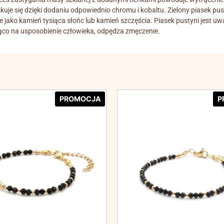
skuje się dzięki dodaniu odpowiednio chromu i kobaltu. Zielony piasek p
że jako kamień tysiąca słońc lub kamień szczęścia. Piasek pustyni jest 
jąco na usposobienie człowieka, odpędza zmęczenie.
PROMOCJA
P