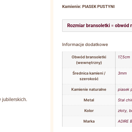
Kamienie: PIASEK PUSTYNI
Rozmiar bransoletki
=
obwód 
Informacje dodatkowe
Obwód bransoletki
17,5cm
(wewnętrzny)
Średnica kamieni /
3mm
szerokość
Kamienie naturalne
piasek 
jubilerskich.
Metal
Stal ch
Kolor
złoty
,
b
Marka
ADIRE B