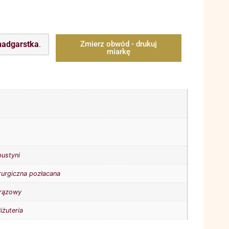
nadgarstka
.
Zmierz obwód - drukuj
miarkę
pustyni
irurgiczna pozłacana
rązowy
iżuteria