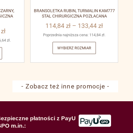
ZARNY,
BRANSOLETKA RUBIN, TURMALIN KAM777
GICZNA
STAL CHIRURGICZNA POZŁACANA
114,84
zł
–
133,44
zł
3
zł
Poprzednia najniższa cena:
114,84
zł
.
6,64
zł
.
WYBIERZ ROZMIAR
- Zobacz też inne promocje -
ezpieczne płatności z PayU
PO m.in.: