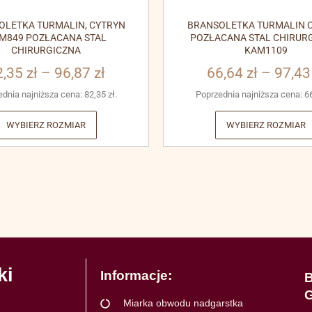
OLETKA TURMALIN, CYTRYN
BRANSOLETKA TURMALIN C
M849 POZŁACANA STAL
POZŁACANA STAL CHIRUR
CHIRURGICZNA
KAM1109
2,35
zł
–
96,87
zł
66,64
zł
–
97,4
ednia najniższa cena:
82,35
zł
.
Poprzednia najniższa cena:
6
WYBIERZ ROZMIAR
WYBIERZ ROZMIAR
ki
Informacje:
B
G
Miarka obwodu nadgarstka