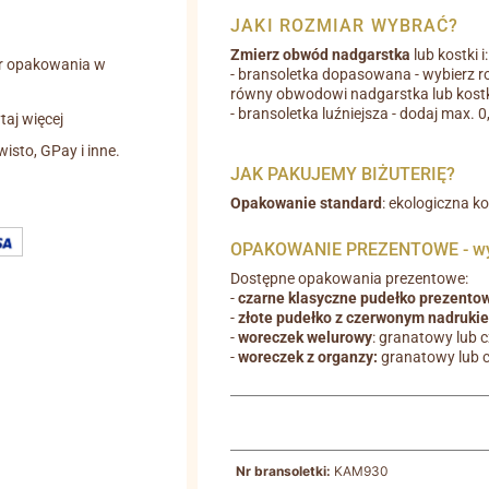
JAKI ROZMIAR WYBRAĆ?
Zmierz obwód nadgarstka
lub kostki i:
r opakowania w
- bransoletka dopasowana - wybierz r
równy obwodowi nadgarstka lub kostk
- bransoletka luźniejsza - dodaj max. 
aj więcej
wisto, GPay i inne.
JAK PAKUJEMY BIŻUTERIĘ?
Opakowanie standard
: ekologiczna k
OPAKOWANIE PREZENTOWE - wyb
Dostępne opakowania prezentowe:
-
czarne klasyczne pudełko prezento
-
złote pudełko z czerwonym nadruki
-
woreczek welurowy
: granatowy lub 
-
woreczek z organzy:
granatowy lub 
Nr bransoletki:
KAM930