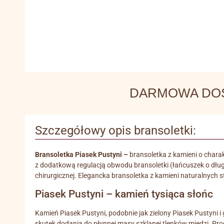
DARMOWA DOSTA
Szczegółowy opis bransoletki:
Bransoletka Piasek Pustyni –
bransoletka z kamieni o charak
z dodatkową regulacją obwodu bransoletki (łańcuszek o dług
chirurgicznej. Elegancka bransoletka z kamieni naturalnych
Piasek Pustyni – kamień tysiąca słońc
Kamień Piasek Pustyni, podobnie jak zielony Piasek Pustyn
skutek dodania do płynnej masy szklanej tlenków miedzi. Pr