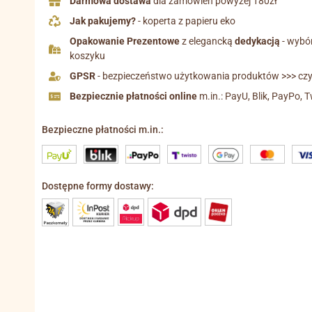
Darmowa dostawa
dla zamówień powyżej 180zł
Jak pakujemy?
- koperta z papieru eko
Opakowanie Prezentowe
z elegancką
dedykacją
- wybó
koszyku
GPSR
- bezpieczeństwo użytkowania produktów >>> czyt
Bezpiecznie płatności online
m.in.: PayU, Blik, PayPo, T
Bezpieczne płatności m.in.:
Dostępne formy dostawy: