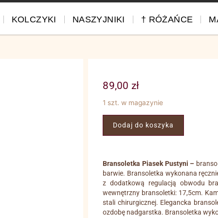
KOLCZYKI
NASZYJNIKI
† RÓŻAŃCE
M
89,00
zł
1 szt. w magazynie
Dodaj do koszyka
Bransoletka Piasek Pustyni –
bransol
barwie. Bransoletka wykonana ręcznie 
z dodatkową regulacją obwodu bra
wewnętrzny bransoletki: 17,5cm. Kami
stali chirurgicznej. Elegancka brans
ozdobę nadgarstka. Bransoletka wykon