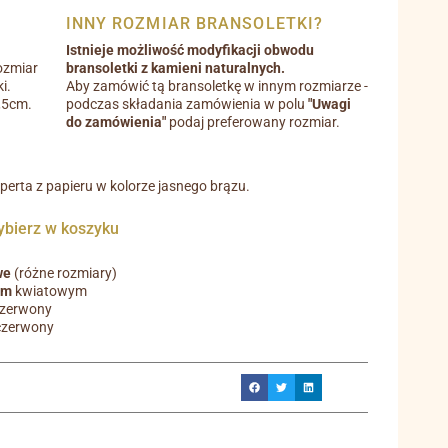
INNY ROZMIAR BRANSOLETKI?
Istnieje możliwość modyfikacji obwodu
ozmiar
bransoletki z kamieni naturalnych.
i.
Aby zamówić tą bransoletkę w innym rozmiarze -
0,5cm.
podczas składania zamówienia w polu
"Uwagi
do zamówienia"
podaj preferowany rozmiar.
operta z papieru w kolorze jasnego brązu.
ierz w koszyku
we
(różne rozmiary)
em
kwiatowym
czerwony
czerwony