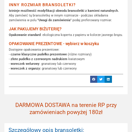
INNY ROZMIAR BRANSOLETKI?
Istnieje możliwość modyfikacji obwodu bransoletki z kamieni naturalnych.
Aby zamówić tą bransoletkę w innym rozmiarze - podczas składania
zamówienia w polu
"Uwagi do zamówienia"
podaj preferowany rozmiar.
JAK PAKUJEMY BIŻUTERIĘ?
Opakowanie standard
: ekologiczna koperta z papieru w kolorze jasnego brązu.
OPAKOWANIE PREZENTOWE - wybierz w koszyku
Dostępne opakowania prezentowe:
-
czarne klasyczne pudełko prezentowe
(różne rozmiary)
-
złote pudełko z czerwonym nadrukiem
kwiatowym
-
woreczek welurowy
: granatowy lub czerwony
-
woreczek z organzy:
granatowy lub czerwony
DARMOWA DOSTAWA na terenie RP przy
zamówieniach powyżej 180zł
Szczegółowy opis bransoletki: