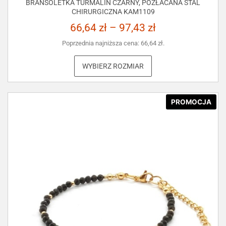
BRANSOLETKA TURMALIN CZARNY, POZŁACANA STAL
CHIRURGICZNA KAM1109
66,64
zł
–
97,43
zł
Poprzednia najniższa cena:
66,64
zł
.
WYBIERZ ROZMIAR
PROMOCJA