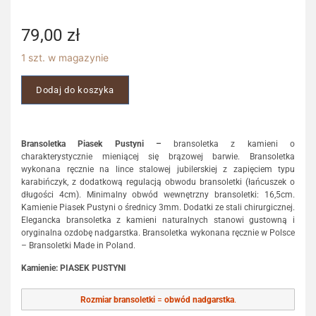
79,00
zł
1 szt. w magazynie
Dodaj do koszyka
Bransoletka Piasek Pustyni –
bransoletka z kamieni o
charakterystycznie mieniącej się brązowej barwie. Bransoletka
wykonana ręcznie na lince stalowej jubilerskiej z zapięciem typu
karabińczyk, z dodatkową regulacją obwodu bransoletki (łańcuszek o
długości 4cm). Minimalny obwód wewnętrzny bransoletki: 16,5cm.
Kamienie Piasek Pustyni o średnicy 3mm. Dodatki ze stali chirurgicznej.
Elegancka bransoletka z kamieni naturalnych stanowi gustowną i
oryginalna ozdobę nadgarstka. Bransoletka wykonana ręcznie w Polsce
– Bransoletki Made in Poland.
Kamienie: PIASEK PUSTYNI
Rozmiar bransoletki
=
obwód nadgarstka
.