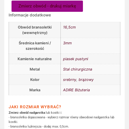
Zmierz obwód - drukuj miarkę
Informacje dodatkowe
Obwód bransoletki
16,5cm
(wewnętrzny)
Średnica kamieni /
3mm
szerokość
Kamienie naturalne
piasek pustyni
Metal
Stal chirurgiczna
Kolor
srebrny
,
brązowy
Marka
ADIRE Biżuteria
JAKI ROZMIAR WYBRAĆ?
Zmierz obwód nadgarstka
lub kostki i:
- bransoletka dopasowana - wybierz rozmiar równy obwodowi nadgarstka lub
kostki.
- bransoletka luźniejsza - dodaj max. 0,5cm.