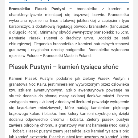
Bransoletka Piasek Pustyni –
bransoletka z kamieni o
charakterystycznie mieniącej się brązowej barwie. Bransoletka
wykonana ręcznie na lince stalowej jubilerskiej z zapięciem typu
karabińczyk, z dodatkową regulacją obwodu bransoletki (łańcuszek
o długości 4cm). Minimalny obwód wewnętrzny bransoletki: 16,5cm.
Kamienie Piasek Pustyni o średnicy 3mm. Dodatki ze stali
chirurgicznej. Elegancka bransoletka z kamieni naturalnych stanowi
gustowną i oryginalna ozdobę nadgarstka. Bransoletka wykonana
ręcznie w Polsce – Bransoletki Made in Poland.
Piasek Pustyni – kamień tysiąca słońc
Kamień Piasek Pustyni, podobnie jak zielony Piasek Pustyni i
granatowa Noc Kairu, jest minerałem wytworzonym przez człowieka
tzw. szkłem awenturynowym. Szkło awenturynowe powstaje na
skutek dodania do płynnej masy szklanej tlenków miedzi. Proces
zastygania masy szklanej z dodanymi tlenkami powoduje wytrącenie
się kryształów miedziowych, które nadają kamieniom pięknego
brązowego koloru i blasku. Inne kolory kamieni uzyskuje się dzięki
dodaniu odpowiednio chromu i kobaltu. Zielony piasek pustyni
zawiera odrobinę chromu, a granatowy wariant kamienia (Noc Kairu)
– kobalt. Piasek pustyni znany jest także jako kamień tysiąca słońc
lub kamień szczęścia. Piasek pustyni jest uważany za kamień, który