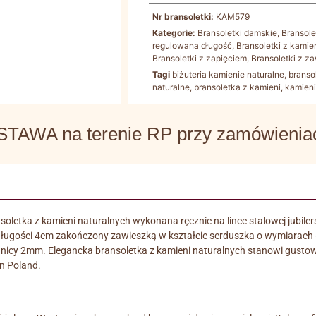
Nr bransoletki:
KAM579
Kategorie:
Bransoletki damskie
,
Bransol
regulowana długość
,
Bransoletki z kamie
Bransoletki z zapięciem
,
Bransoletki z z
Tagi
biżuteria kamienie naturalne
,
branso
naturalne
,
bransoletka z kamieni
,
kamieni
WA na terenie RP przy zamówieniach
soletka z kamieni naturalnych wykonana ręcznie na lince stalowej jubil
długości 4cm zakończony zawieszką w kształcie serduszka o wymiarach
 średnicy 2mm. Elegancka bransoletka z kamieni naturalnych stanowi gust
n Poland.