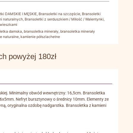
etki DAMSKIE I MĘSKIE
,
Bransoletki na szczęście
,
Bransoletki
ni naturalnych
,
Bransoletki z serduszkiem / Miłość / Walentynki
,
awieszkami
letka damska
,
bransoletka minerały
,
bransoletka minerały
e naturalne
,
kamienie półszlachetne
 powyżej 180zł
erskiej. Minimalny obwód wewnętrzny: 16,5cm. Bransoletka
 6x5mm. Nefryt bursztynowy o średnicy 10mm. Elementy ze
owną, oryginalna ozdobę nadgarstka. Bransoletka z kamieni