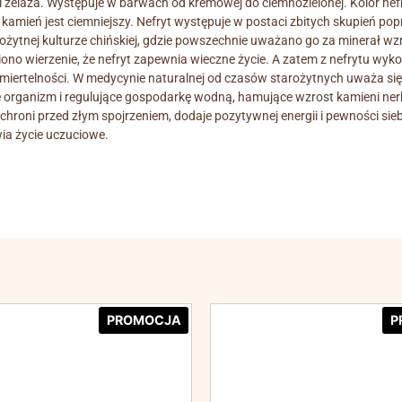
żelaza. Występuje w barwach od kremowej do ciemnozielonej. Kolor nefry
kamień jest ciemniejszy. Nefryt występuje w postaci zbitych skupień po
rożytnej kulturze chińskiej, gdzie powszechnie uważano go za minerał wz
ono wierzenie, że nefryt zapewnia wieczne życie. A zatem z nefrytu wy
śmiertelności. W medycynie naturalnej od czasów starożytnych uważa się
 organizm i regulujące gospodarkę wodną, hamujące wzrost kamieni n
chroni przed złym spojrzeniem, dodaje pozytywnej energii i pewności sie
ia życie uczuciowe.
PROMOCJA
P