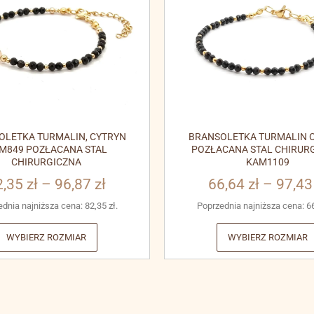
OLETKA TURMALIN, CYTRYN
BRANSOLETKA TURMALIN C
M849 POZŁACANA STAL
POZŁACANA STAL CHIRUR
CHIRURGICZNA
KAM1109
2,35
zł
–
96,87
zł
66,64
zł
–
97,4
ednia najniższa cena:
82,35
zł
.
Poprzednia najniższa cena:
6
WYBIERZ ROZMIAR
WYBIERZ ROZMIAR