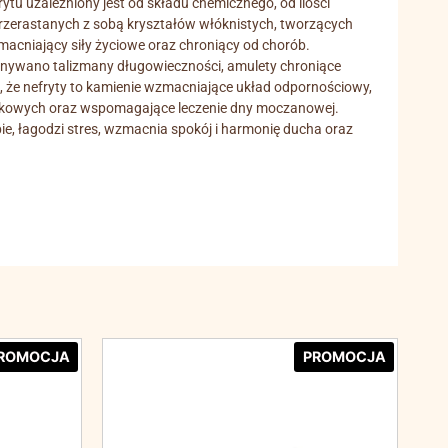
tu uzależniony jest od składu chemicznego, od ilości
przerastanych z sobą kryształów włóknistych, tworzących
macniający siły życiowe oraz chroniący od chorób.
konywano talizmany długowieczności, amulety chroniące
, że nefryty to kamienie wzmacniające układ odpornościowy,
erkowych oraz wspomagające leczenie dny moczanowej.
bie, łagodzi stres, wzmacnia spokój i harmonię ducha oraz
ROMOCJA
PROMOCJA