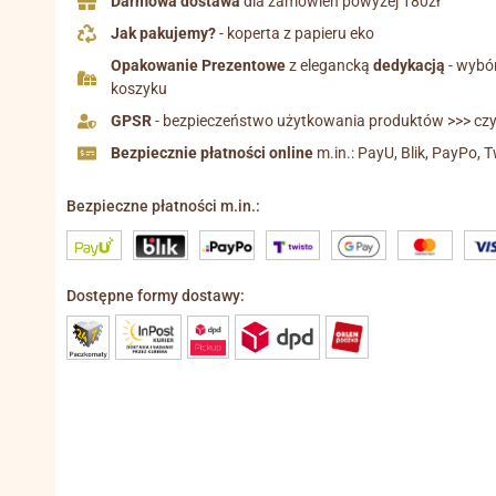
Darmowa dostawa
dla zamówień powyżej 180zł
Jak pakujemy?
- koperta z papieru eko
Opakowanie Prezentowe
z elegancką
dedykacją
- wybó
koszyku
GPSR
- bezpieczeństwo użytkowania produktów >>> czyt
Bezpiecznie płatności online
m.in.: PayU, Blik, PayPo, T
Bezpieczne płatności m.in.:
Dostępne formy dostawy: