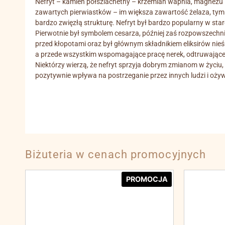
Nefryt – kamień półszlachetny – krzemian wapnia, magnezu i 
zawartych pierwiastków – im większa zawartość żelaza, tym 
bardzo zwięzłą strukturę. Nefryt był bardzo popularny w sta
Pierwotnie był symbolem cesarza, później zaś rozpowszechni
przed kłopotami oraz był głównym składnikiem eliksirów nie
a przede wszystkim wspomagające pracę nerek, odtruwające
Niektórzy wierzą, że nefryt sprzyja dobrym zmianom w życiu, 
pozytywnie wpływa na postrzeganie przez innych ludzi i ożyw
Biżuteria w cenach promocyjnych
PROMOCJA