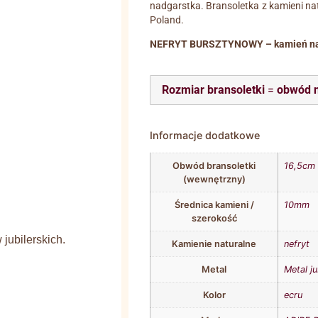
nadgarstka. Bransoletka z kamieni na
Poland.
NEFRYT BURSZTYNOWY – kamień na
Rozmiar bransoletki
=
obwód 
Informacje dodatkowe
Obwód bransoletki
16,5cm
(wewnętrzny)
Średnica kamieni /
10mm
szerokość
jubilerskich.
Kamienie naturalne
nefryt
Metal
Metal ju
Kolor
ecru