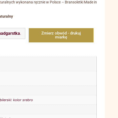
turalnych wykonana ręcznie w Polsce – Bransoletki Made in
turalny
nadgarstka
.
Zmierz obwód - drukuj
miarkę
bilerski: kolor srebro