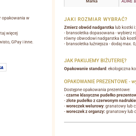
Marka
ADIRE B
r opakowania w
JAKI ROZMIAR WYBRAĆ?
Zmierz obwód nadgarstka
lub kostki i:
- bransoletka dopasowana - wybierz r
aj więcej
równy obwodowi nadgarstka lub kostk
wisto, GPay i inne.
- bransoletka luźniejsza - dodaj max. 
JAK PAKUJEMY BIŻUTERIĘ?
Opakowanie standard
: ekologiczna k
OPAKOWANIE PREZENTOWE - wyb
Dostępne opakowania prezentowe:
-
czarne klasyczne pudełko prezento
-
złote pudełko z czerwonym nadruki
-
woreczek welurowy
: granatowy lub 
-
woreczek z organzy:
granatowy lub 