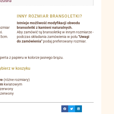
iżuteria
INNY ROZMIAR BRANSOLETKI?
Istnieje możliwość modyfikacji obwodu
ozmiar
bransoletki z kamieni naturalnych.
i.
Aby zamówić tą bransoletkę w innym rozmiarze -
0,5cm.
podczas składania zamówienia w polu
"Uwagi
do zamówienia"
podaj preferowany rozmiar.
operta z papieru w kolorze jasnego brązu.
ierz w koszyku
we
(różne rozmiary)
em
kwiatowym
czerwony
czerwony