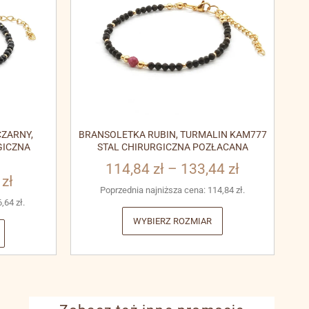
ZARNY,
BRANSOLETKA RUBIN, TURMALIN KAM777
GICZNA
STAL CHIRURGICZNA POZŁACANA
114,84
zł
–
133,44
zł
3
zł
Poprzednia najniższa cena:
114,84
zł
.
6,64
zł
.
WYBIERZ ROZMIAR