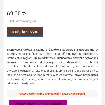
69,00
zł
1 szt. w magazynie
Dodaj do koszyka
Bransoletka skórzana czarna z żaglówką posrebrzaną dwustronną
w
formie zawieszki o średnicy 18mm – długość regulowana uniwersalna.
Bransoletka męska lub młodzieżowa.
Bransoletka skórzana wykonana
ręcznie
z rzemienia skórzanego oraz elementów ozdobnych
posrebrzanych. Bransoletka doskonale będzie się komponować ze
stylizacją codzienną, jako elegancka „kropka nad i” dla całości stroju.
Doskonale wygląda na nadgarstku w towarzystwie innych bransoletek
o stonowanej kolorystyce lub bransoletek skórzanych. Bransoletka jest
lekka oraz praktyczna.
Obwód wewnętrzny bransoletki
=
obwód nadgarstka
.
Zmierz obwód - drukuj miarkę