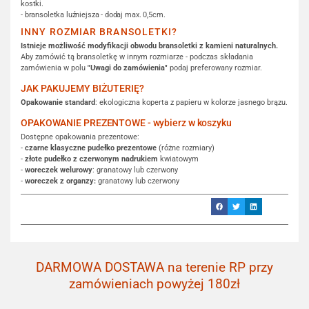
kostki.
- bransoletka luźniejsza - dodaj max. 0,5cm.
INNY ROZMIAR BRANSOLETKI?
Istnieje możliwość modyfikacji obwodu bransoletki z kamieni naturalnych.
Aby zamówić tą bransoletkę w innym rozmiarze - podczas składania
zamówienia w polu
"Uwagi do zamówienia"
podaj preferowany rozmiar.
JAK PAKUJEMY BIŻUTERIĘ?
Opakowanie standard
: ekologiczna koperta z papieru w kolorze jasnego brązu.
OPAKOWANIE PREZENTOWE - wybierz w koszyku
Dostępne opakowania prezentowe:
-
czarne klasyczne pudełko prezentowe
(różne rozmiary)
-
złote pudełko z czerwonym nadrukiem
kwiatowym
-
woreczek welurowy
: granatowy lub czerwony
-
woreczek z organzy:
granatowy lub czerwony
DARMOWA DOSTAWA na terenie RP przy
zamówieniach powyżej 180zł