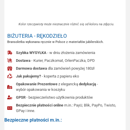
Kolor rzeczywisty może nieznacznie różnić się od koloru na zdjęciu.
BIŻUTERIA - RĘKODZIEŁO
Bransoletka wykonana ręcznie w Polsce z materiałów jubilerskich.
Szybka WYSYŁKA
- w dniu złożenia zamówienia
Dostawa
- Kurier, Paczkomat, OrlenPaczka, DPD
Darmowa dostawa
dla zamówień powyżej 180zł
Jak pakujemy?
- koperta z papieru eko
Opakowanie Prezentowe
z elegancką
dedykacją
-
wybór opakowania w koszyku
GPSR
- bezpieczeństwo użytkownia produktów
Bezpiecznie płatności online
m.in.: PayU, Blik, PayPo, Twisto,
GPay i inne.
Bezpieczne płatności m.in.: