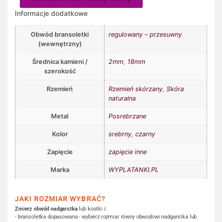
Informacje dodatkowe
Obwód bransoletki
regulowany – przesuwny
(wewnętrzny)
Średnica kamieni /
2mm
,
18mm
szerokość
Rzemień
Rzemień skórzany
,
Skóra
naturalna
Metal
Posrebrzane
Kolor
srebrny
,
czarny
Zapięcie
zapięcie inne
Marka
WYPLATANKI.PL
JAKI ROZMIAR WYBRAĆ?
Zmierz obwód nadgarstka
lub kostki i:
- bransoletka dopasowana - wybierz rozmiar równy obwodowi nadgarstka lub