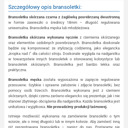
Szczegółowy opis bransoletki:
Bransoletka skórzana czarna z żaglówką posrebrzaną dwustronną
w formie zawieszki o średnicy 18mm – długość regulowana
uniwersalna. Bransoletka męska lub młodzieżowa.
Bransoletka skórzana wykonana ręcznie
z rzemienia skórzanego
oraz elementów ozdobnych posrebrzanych. Bransoletka doskonale
będzie się komponować ze stylizacją codzienną, jako elegancka
„kropka nad i” dla całości stroju. Doskonale wygląda na nadgarstku
w towarzystwie innych bransoletek o stonowanej kolorystyce lub
bransoletek skórzanych. Bransoletka jest bardzo lekka oraz
praktyczna.
Bransoletka męska
została wyposażona w zapięcie regulowane
przesuwne. Szybkie i sprawne założenie i zdjęcie bransoletki, bez
pomocy osób trzecich. Bransoletka wykonana jest z rzemieni
skórzanych, dzięki czemu zarówno elegancko się prezentuje, jak i nie
stanowi zbytniego obciążenia dla nadgarstka. Każda bransoletka jest
unikatowa i wyjątkowa.
Nie prowadzimy produkcji taśmowej.
Istnieje możliwość wykonania na zamówienie bransoletki o tym
wzorze, ale o innej długości lub w innym kolorze. Aby zamówić inną
niż prezentowana bransoletka – napisz do nas. Postaramy się