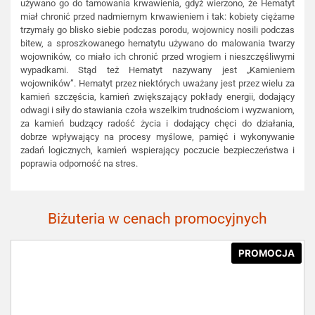
używano go do tamowania krwawienia, gdyż wierzono, że Hematyt
miał chronić przed nadmiernym krwawieniem i tak: kobiety ciężarne
trzymały go blisko siebie podczas porodu, wojownicy nosili podczas
bitew, a sproszkowanego hematytu używano do malowania twarzy
wojowników, co miało ich chronić przed wrogiem i nieszczęśliwymi
wypadkami. Stąd też Hematyt nazywany jest „Kamieniem
wojowników”. Hematyt przez niektórych uważany jest przez wielu za
kamień szczęścia, kamień zwiększający pokłady energii, dodający
odwagi i siły do stawiania czoła wszelkim trudnościom i wyzwaniom,
za kamień budzący radość życia i dodający chęci do działania,
dobrze wpływający na procesy myślowe, pamięć i wykonywanie
zadań logicznych, kamień wspierający poczucie bezpieczeństwa i
poprawia odporność na stres.
Biżuteria w cenach promocyjnych
PROMOCJA