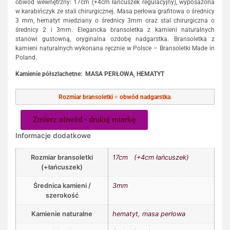
obwód wewnętrzny: 17cm (+4cm łańcuszek regulacyjny), wyposażona
w karabińczyk ze stali chirurgicznej. Masa perłowa grafitowa o średnicy
3 mm, hematyt miedziany o średnicy 3mm oraz stal chirurgiczna o
średnicy 2 i 3mm. Elegancka bransoletka z kamieni naturalnych
stanowi gustowną, oryginalna ozdobę nadgarstka. Bransoletka z
kamieni naturalnych wykonana ręcznie w Polsce – Bransoletki Made in
Poland.
Kamienie półszlachetne:
MASA PERŁOWA, HEMATYT
Rozmiar bransoletki
=
obwód nadgarstka
.
Zmierz obwód - drukuj miarkę
Informacje dodatkowe
Rozmiar bransoletki
17cm (+4cm łańcuszek)
(+łańcuszek)
Średnica kamieni /
3mm
szerokość
Kamienie naturalne
hematyt
,
masa perłowa