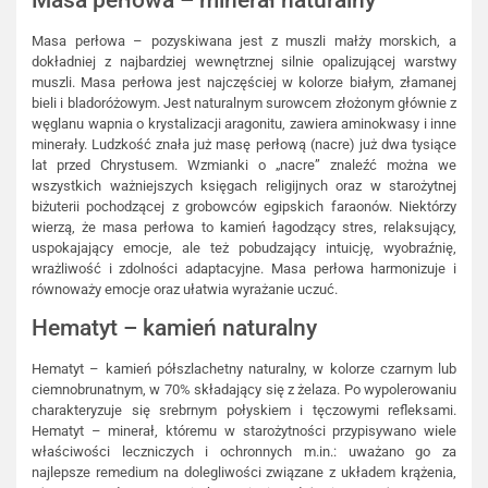
Masa perłowa – pozyskiwana jest z muszli małży morskich, a
dokładniej z najbardziej wewnętrznej silnie opalizującej warstwy
muszli. Masa perłowa jest najczęściej w kolorze białym, złamanej
bieli i bladoróżowym. Jest naturalnym surowcem złożonym głównie z
węglanu wapnia o krystalizacji aragonitu, zawiera aminokwasy i inne
minerały. Ludzkość znała już masę perłową (nacre) już dwa tysiące
lat przed Chrystusem. Wzmianki o „nacre” znaleźć można we
wszystkich ważniejszych księgach religijnych oraz w starożytnej
biżuterii pochodzącej z grobowców egipskich faraonów. Niektórzy
wierzą, że masa perłowa to kamień łagodzący stres, relaksujący,
uspokajający emocje, ale też pobudzający intuicję, wyobraźnię,
wrażliwość i zdolności adaptacyjne. Masa perłowa harmonizuje i
równoważy emocje oraz ułatwia wyrażanie uczuć.
Hematyt – kamień naturalny
Hematyt – kamień półszlachetny naturalny, w kolorze czarnym lub
ciemnobrunatnym, w 70% składający się z żelaza. Po wypolerowaniu
charakteryzuje się srebrnym połyskiem i tęczowymi refleksami.
Hematyt – minerał, któremu w starożytności przypisywano wiele
właściwości leczniczych i ochronnych m.in.: uważano go za
najlepsze remedium na dolegliwości związane z układem krążenia,