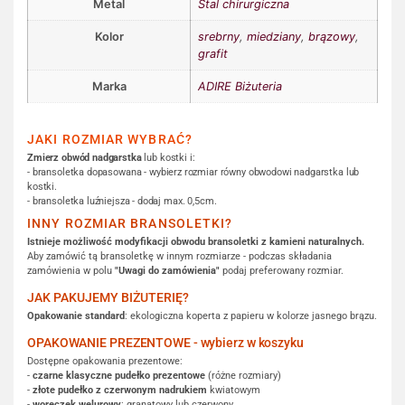
Metal
Stal chirurgiczna
Kolor
srebrny
,
miedziany
,
brązowy
,
grafit
Marka
ADIRE Biżuteria
JAKI ROZMIAR WYBRAĆ?
Zmierz obwód nadgarstka
lub kostki i:
- bransoletka dopasowana - wybierz rozmiar równy obwodowi nadgarstka lub
kostki.
- bransoletka luźniejsza - dodaj max. 0,5cm.
INNY ROZMIAR BRANSOLETKI?
Istnieje możliwość modyfikacji obwodu bransoletki z kamieni naturalnych.
Aby zamówić tą bransoletkę w innym rozmiarze - podczas składania
zamówienia w polu
"Uwagi do zamówienia"
podaj preferowany rozmiar.
JAK PAKUJEMY BIŻUTERIĘ?
Opakowanie standard
: ekologiczna koperta z papieru w kolorze jasnego brązu.
OPAKOWANIE PREZENTOWE - wybierz w koszyku
Dostępne opakowania prezentowe:
-
czarne klasyczne pudełko prezentowe
(różne rozmiary)
-
złote pudełko z czerwonym nadrukiem
kwiatowym
-
woreczek welurowy
: granatowy lub czerwony