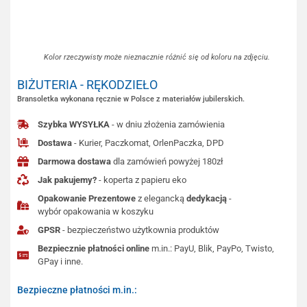
Kolor rzeczywisty może nieznacznie różnić się od koloru na zdjęciu.
BIŻUTERIA - RĘKODZIEŁO
Bransoletka wykonana ręcznie w Polsce z materiałów jubilerskich.
Szybka WYSYŁKA
- w dniu złożenia zamówienia
Dostawa
- Kurier, Paczkomat, OrlenPaczka, DPD
Darmowa dostawa
dla zamówień powyżej 180zł
Jak pakujemy?
- koperta z papieru eko
Opakowanie Prezentowe
z elegancką
dedykacją
-
wybór opakowania w koszyku
GPSR
- bezpieczeństwo użytkownia produktów
Bezpiecznie płatności online
m.in.: PayU, Blik, PayPo, Twisto,
GPay i inne.
Bezpieczne płatności m.in.: