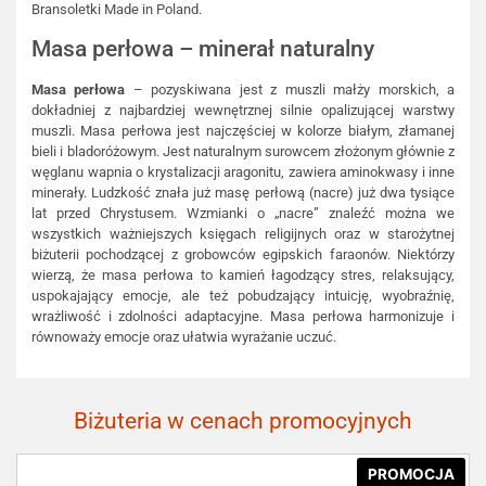
Bransoletki Made in Poland.
Masa perłowa – minerał naturalny
Masa perłowa
– pozyskiwana jest z muszli małży morskich, a
dokładniej z najbardziej wewnętrznej silnie opalizującej warstwy
muszli. Masa perłowa jest najczęściej w kolorze białym, złamanej
bieli i bladoróżowym. Jest naturalnym surowcem złożonym głównie z
węglanu wapnia o krystalizacji aragonitu, zawiera aminokwasy i inne
minerały. Ludzkość znała już masę perłową (nacre) już dwa tysiące
lat przed Chrystusem. Wzmianki o „nacre” znaleźć można we
wszystkich ważniejszych księgach religijnych oraz w starożytnej
biżuterii pochodzącej z grobowców egipskich faraonów. Niektórzy
wierzą, że masa perłowa to kamień łagodzący stres, relaksujący,
uspokajający emocje, ale też pobudzający intuicję, wyobraźnię,
wrażliwość i zdolności adaptacyjne. Masa perłowa harmonizuje i
równoważy emocje oraz ułatwia wyrażanie uczuć.
Biżuteria w cenach promocyjnych
PROMOCJA