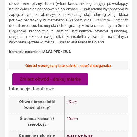
obwód wewnętrzny: 19cm (+4cm łańcuszek regulacyjny pozwalający
na indywidualne dopasowanie do obwodu). Bransoletka wyposażona w
zapięcie typu karabińczyk z pozłacanej stali chirurgicznej.
Masa
perłowa
prostokąty w rozmiarze 10x15mm oraz 13x18mm. Elementy
dodatkowe z pozłacanej stali chirurgicznej – kulki o średnicy 2 i 3mm.
Elegancka bransoletka z kamieni naturalnych stanowi gustowną,
oryginalna ozdobę nadgarstka. Bransoletka z kamieni naturalnych
wykonana ręcznie w Polsce – Bransoletki Made in Poland.
Kamienie naturalne: MASA PERŁOWA
Obwód wewnętrzny bransoletki
=
obwód nadgarstka
.
Zmierz obwód - drukuj miarkę
Informacje dodatkowe
Obwód bransoletki
19cm
(wewnętrzny)
Średnica kamieni /
13mm
szerokość
Kamienie naturalne
masa perłowa