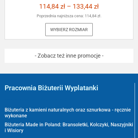
114,84
zł
–
133,44
zł
Poprzednia najniższa cena:
114,84
zł
.
WYBIERZ ROZMIAR
- Zobacz też inne promocje -
Pracownia Biżuterii Wyplatanki
Wyplatanki.pl - Biżuteria ADIRE
Biżuteria z kamieni naturalnych oraz sznurkowa - ręcznie
wykonane
Biżuteria Made in Poland: Bransoletki, Kolczyki, Naszyjniki
i Wisiory