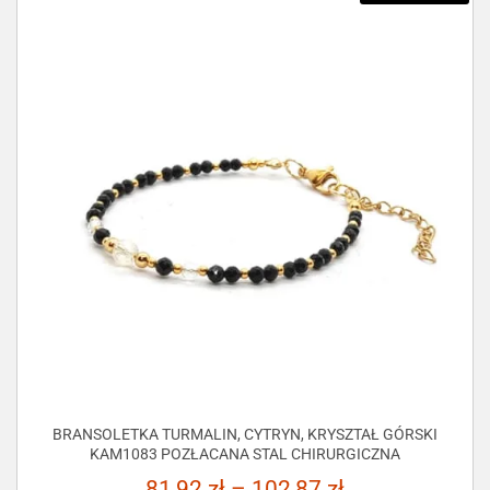
BRANSOLETKA TURMALIN, CYTRYN, KRYSZTAŁ GÓRSKI
KAM1083 POZŁACANA STAL CHIRURGICZNA
81,92
zł
–
102,87
zł