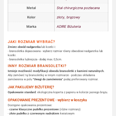
Metal
Stal chirurgiczna pozłacana
Kolor
złoty
,
brązowy
Marka
ADIRE Biżuteria
JAKI ROZMIAR WYBRAĆ?
Zmierz obwód nadgarstka
lub kostki i:
- bransoletka dopasowana - wybierz rozmiar równy obwodowi nadgarstka lub
kostki.
- bransoletka luźniejsza - dodaj max. 0,5cm.
INNY ROZMIAR BRANSOLETKI?
Istnieje możliwość modyfikacji obwodu bransoletki z kamieni naturalnych.
Aby zamówić tą bransoletkę w innym rozmiarze - podczas składania
zamówienia w polu
"Uwagi do zamówienia"
podaj preferowany rozmiar.
JAK PAKUJEMY BIŻUTERIĘ?
Opakowanie standard
: ekologiczna koperta z papieru w kolorze jasnego brązu.
OPAKOWANIE PREZENTOWE - wybierz w koszyku
Dostępne opakowania prezentowe:
-
czarne klasyczne pudełko prezentowe
(różne rozmiary)
-
złote pudełko z czerwonym nadrukiem
kwiatowym