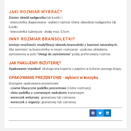
JAKI ROZMIAR WYBRAĆ?
Zmierz obwód nadgarstka
lub kostki i:
- bransoletka dopasowana - wybierz rozmiar równy obwodowi nadgarstka lub
kostki.
- bransoletka luźniejsza - dodaj max. 0,5cm.
INNY ROZMIAR BRANSOLETKI?
Istnieje możliwość modyfikacji obwodu bransoletki z kamieni naturalnych.
Aby zamówić tą bransoletkę w innym rozmiarze - podczas składania
zamówienia w polu
"Uwagi do zamówienia"
podaj preferowany rozmiar.
JAK PAKUJEMY BIŻUTERIĘ?
Opakowanie standard
: ekologiczna koperta z papieru w kolorze jasnego brązu.
OPAKOWANIE PREZENTOWE - wybierz w koszyku
Dostępne opakowania prezentowe:
-
czarne klasyczne pudełko prezentowe
(różne rozmiary)
-
złote pudełko z czerwonym nadrukiem
kwiatowym
-
woreczek welurowy
: granatowy lub czerwony
-
woreczek z organzy:
granatowy lub czerwony