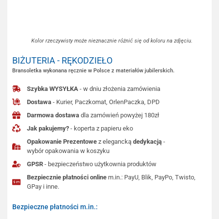
Kolor rzeczywisty może nieznacznie różnić się od koloru na zdjęciu.
BIŻUTERIA - RĘKODZIEŁO
Bransoletka wykonana ręcznie w Polsce z materiałów jubilerskich.
Szybka WYSYŁKA
- w dniu złożenia zamówienia
Dostawa
- Kurier, Paczkomat, OrlenPaczka, DPD
Darmowa dostawa
dla zamówień powyżej 180zł
Jak pakujemy?
- koperta z papieru eko
Opakowanie Prezentowe
z elegancką
dedykacją
-
wybór opakowania w koszyku
GPSR
- bezpieczeństwo użytkownia produktów
Bezpiecznie płatności online
m.in.: PayU, Blik, PayPo, Twisto,
GPay i inne.
Bezpieczne płatności m.in.: