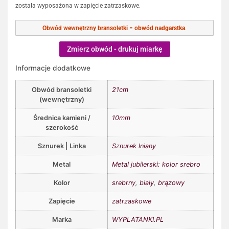
została wyposażona w zapięcie zatrzaskowe.
Obwód wewnętrzny bransoletki
=
obwód nadgarstka
.
Zmierz obwód - drukuj miarkę
Informacje dodatkowe
Obwód bransoletki
21cm
(wewnętrzny)
Średnica kamieni /
10mm
szerokość
Sznurek | Linka
Sznurek lniany
Metal
Metal jubilerski: kolor srebro
Kolor
srebrny
,
biały
,
brązowy
Zapięcie
zatrzaskowe
Marka
WYPLATANKI.PL