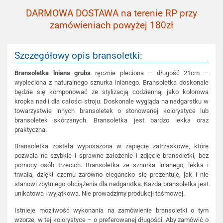
DARMOWA DOSTAWA na terenie RP przy
zamówieniach powyżej 180zł
Szczegółowy opis bransoletki:
Bransoletka lniana gruba
ręcznie pleciona – długość 21cm –
wypleciona z naturalnego sznurka lnianego. Bransoletka doskonale
będzie się komponować ze stylizacją codzienną, jako kolorowa
kropka nad i dla całości stroju. Doskonale wygląda na nadgarstku w
towarzystwie innych bransoletek o stonowanej kolorystyce lub
bransoletek skórzanych. Bransoletka jest bardzo lekka oraz
praktyczna.
Bransoletka została wyposażona w zapięcie zatrzaskowe, które
pozwala na szybkie i sprawne założenie i zdjęcie bransoletki, bez
pomocy osób trzecich. Bransoletka ze sznurka lnianego, lekka i
trwała, dzięki czemu zarówno elegancko się prezentuje, jak i nie
stanowi zbytniego obciążenia dla nadgarstka. Każda bransoletka jest
unikatowa i wyjątkowa. Nie prowadzimy produkcji taśmowej.
Istnieje możliwość wykonania na zamówienie bransoletki o tym
wzorze, w tej kolorystyce – o preferowanej długości. Aby zamówić o