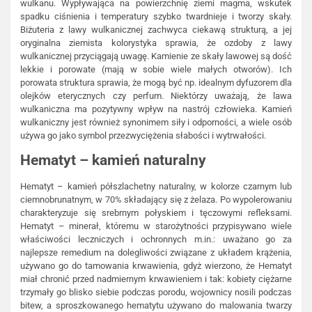
wulkanu. Wypływająca na powierzchnię ziemi magma, wskutek
spadku ciśnienia i temperatury szybko twardnieje i tworzy skały.
Biżuteria z lawy wulkanicznej zachwyca ciekawą strukturą, a jej
oryginalna ziemista kolorystyka sprawia, że ozdoby z lawy
wulkanicznej przyciągają uwagę. Kamienie ze skały lawowej są dość
lekkie i porowate (mają w sobie wiele małych otworów). Ich
porowata struktura sprawia, że mogą być np. idealnym dyfuzorem dla
olejków eterycznych czy perfum. Niektórzy uważają, że lawa
wulkaniczna ma pozytywny wpływ na nastrój człowieka. Kamień
wulkaniczny jest również synonimem siły i odporności, a wiele osób
używa go jako symbol przezwyciężenia słabości i wytrwałości.
Hematyt – kamień naturalny
Hematyt – kamień półszlachetny naturalny, w kolorze czarnym lub
ciemnobrunatnym, w 70% składający się z żelaza. Po wypolerowaniu
charakteryzuje się srebrnym połyskiem i tęczowymi refleksami.
Hematyt – minerał, któremu w starożytności przypisywano wiele
właściwości leczniczych i ochronnych m.in.: uważano go za
najlepsze remedium na dolegliwości związane z układem krążenia,
używano go do tamowania krwawienia, gdyż wierzono, że Hematyt
miał chronić przed nadmiernym krwawieniem i tak: kobiety ciężarne
trzymały go blisko siebie podczas porodu, wojownicy nosili podczas
bitew, a sproszkowanego hematytu używano do malowania twarzy