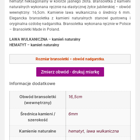
hematyt heksagonalny w kolorze jasnego złota. Bransoletka z kamieni
naturalnych wykonana ręcznie na elastycznej żyłce jubilerskiej – obwód
wewnętrzny: 16,5cm. Kamienie lawa wulkaniczna o średnicy 6 mm.
Elegancka bransoletka z kamieni naturalnych stanowi gustowną i
oryginalna ozdobę nadgarstka. Bransoletka wykonana ręcznie w Polsce
– Bransoletki Made in Poland.
LAWA WULKANICZNA – kamień naturalny
HEMATYT – kamień naturalny
Rozmiar bransoletki
=
obwód nadgarstka
.
Zmierz obwód - drukuj miarkę
Informacje dodatkowe
Obwód bransoletki
16,5cm
(wewnętrzny)
Średnica kamieni /
6mm
szerokość
Kamienie naturalne
hematyt
,
lawa wulkaniczna