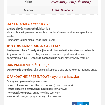
Kolor
lawendowy
,
złoty
,
fioletowy
Marka
ADIRE Biżuteria
JAKI ROZMIAR WYBRAĆ?
Zmierz obwód nadgarstka
lub kostki i:
- bransoletka dopasowana - wybierz rozmiar równy obwodowi nadgarstka lub
kostki.
- bransoletka luźniejsza - dodaj max. 0,5cm.
INNY ROZMIAR BRANSOLETKI?
Istnieje możliwość modyfikacji obwodu bransoletki z kamieni naturalnych.
Aby zamówić tą bransoletkę w innym rozmiarze - podczas składania
zamówienia w polu
"Uwagi do zamówienia"
podaj preferowany rozmiar.
JAK PAKUJEMY BIŻUTERIĘ?
Opakowanie standard
: ekologiczna koperta z papieru w kolorze jasnego brązu.
OPAKOWANIE PREZENTOWE - wybierz w koszyku
Dostępne opakowania prezentowe:
-
czarne klasyczne pudełko prezentowe
(różne rozmiary)
-
złote pudełko z czerwonym nadrukiem
kwiatowym
-
woreczek welurowy
: granatowy lub czerwony
-
woreczek z organzy:
granatowy lub czerwony