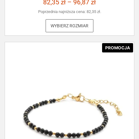
82,35
zł
–
96,87
zł
Poprzednia najniższa cena:
82,35
zł
.
WYBIERZ ROZMIAR
PROMOCJA