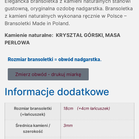
Elegancka bransoletka z kamieni naturalnych stanowi
gustowną, oryginalna ozdobę nadgarstka. Bransoletka
z kamieni naturalnych wykonana ręcznie w Polsce –
Bransoletki Made in Poland.
Kamienie naturalne: KRYSZTAŁ GÓRSKI, MASA
PERŁOWA
Rozmiar bransoletki
=
obwód nadgarstka
.
Zmierz obwód - drukuj miarkę
Informacje dodatkowe
Rozmiar bransoletki
18cm (+4cm łańcuszek)
(+łańcuszek)
Średnica kamieni /
3mm
szerokość