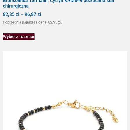
Bransoletka Turmalin, Cytryn KAM849 pozłacana stal
chirurgiczna
82,35
zł
–
96,87
zł
Poprzednia najniższa cena:
82,35
zł
.
Wybierz rozmiar