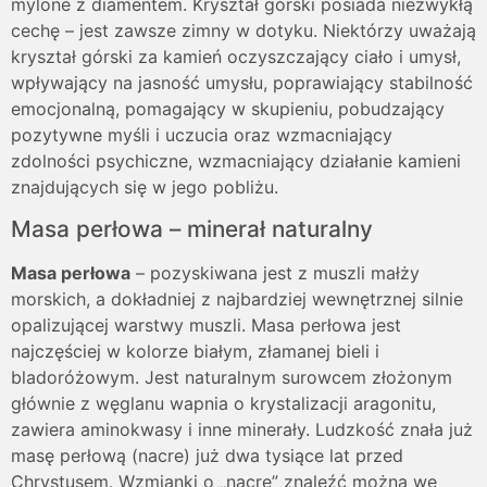
mylone z diamentem. Kryształ górski posiada niezwykłą
cechę – jest zawsze zimny w dotyku. Niektórzy uważają
kryształ górski za kamień oczyszczający ciało i umysł,
wpływający na jasność umysłu, poprawiający stabilność
emocjonalną, pomagający w skupieniu, pobudzający
pozytywne myśli i uczucia oraz wzmacniający
zdolności psychiczne, wzmacniający działanie kamieni
znajdujących się w jego pobliżu.
Masa perłowa – minerał naturalny
Masa perłowa
– pozyskiwana jest z muszli małży
morskich, a dokładniej z najbardziej wewnętrznej silnie
opalizującej warstwy muszli. Masa perłowa jest
najczęściej w kolorze białym, złamanej bieli i
bladoróżowym. Jest naturalnym surowcem złożonym
głównie z węglanu wapnia o krystalizacji aragonitu,
zawiera aminokwasy i inne minerały. Ludzkość znała już
masę perłową (nacre) już dwa tysiące lat przed
Chrystusem. Wzmianki o „nacre” znaleźć można we