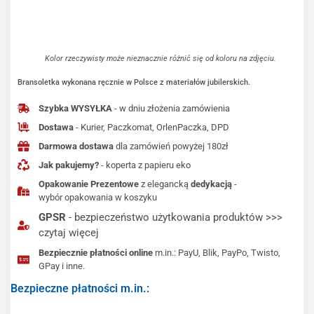
Kolor rzeczywisty może nieznacznie różnić się od koloru na zdjęciu.
Bransoletka wykonana ręcznie w Polsce z materiałów jubilerskich.
Szybka WYSYŁKA
- w dniu złożenia zamówienia
Dostawa
- Kurier, Paczkomat, OrlenPaczka, DPD
Darmowa dostawa
dla zamówień powyżej 180zł
Jak pakujemy?
- koperta z papieru eko
Opakowanie Prezentowe
z elegancką
dedykacją
-
wybór opakowania w koszyku
GPSR
- bezpieczeństwo użytkowania produktów >>>
czytaj więcej
Bezpiecznie płatności online
m.in.: PayU, Blik, PayPo, Twisto,
GPay i inne.
Bezpieczne płatności m.in.: