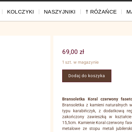
KOLCZYKI
NASZYJNIKI
† RÓŻAŃCE
M
69,00
zł
1 szt. w magazynie
Dodaj do koszyka
Bransoletka Koral czerwony faset
Bransoletka z kamieni naturalnych wy
typu karabińczyk, z dodatkową re
zakończony zawieszką w kształcie
15,5cm. Kamienie Koral czerwony fase
metalowe ze stopu metali jubilersk