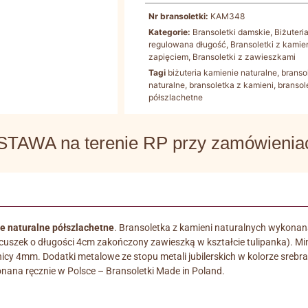
Nr bransoletki:
KAM348
Kategorie:
Bransoletki damskie
,
Biżuteri
regulowana długość
,
Bransoletki z kamie
zapięciem
,
Bransoletki z zawieszkami
Tagi
biżuteria kamienie naturalne
,
branso
naturalne
,
bransoletka z kamieni
,
bransol
półszlachetne
WA na terenie RP przy zamówieniach
ie naturalne półszlachetne
. Bransoletka z kamieni naturalnych wykonana 
ńcuszek o długości 4cm zakończony zawieszką w kształcie tulipanka). M
nicy 4mm. Dodatki metalowe ze stopu metali jubilerskich w kolorze srebr
nana ręcznie w Polsce – Bransoletki Made in Poland.