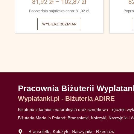
81,92
zł
–
102,87
zł
8
Poprzednia najniższa cena:
81,92
zł
.
Poprz
WYBIERZ ROZMIAR
Pracownia Biżuterii Wyplatan
Wyplatanki.pl - Biżuteria ADIRE
Biżuteria z kamieni naturalnych oraz sznurkowa - ręcznie w
Biżuteria Made in Poland: Bransoletki, Kolczyki, Naszyjniki i W
Bransoletki, Kolczyki, Naszyjniki - Rzeszów