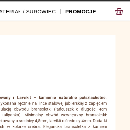
ATERIAŁ / SUROWIEC
PROMOCJE
owany i Larvikit – kamienie naturalne półszlachetne
.
konana ręcznie na lince stalowej jubilerskiej z zapięciem
gulacją obwodu bransoletki (łańcuszek o długości 4cm
 tulipanka). Minimalny obwód wewnętrzny bransoletki:
towany o średnicy 4,5mm, larvikit o średnicy 4mm. Dodatki
ich w kolorze srebra. Elegancka bransoletka z kamieni