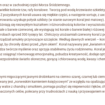
m oraz w zachodniej części Morza Śródziemnego.
wielkie kolonie tzw, rafy koralowe. Tworzą pod wodą krzewiaste szkielety,
Z pozyskanych korali usuwa się miękkie części, a następnie sortuje, z 
lerowaniu uzyskuje połysk szklisty (w stanie surowym koral jest matowy). 
żniają się niezwykłym kształtem i różnorodnością kolorów i wyrazistoś
e o barwie czerwonej, ale występują też korale o barwie białej i różowe
robach sprzed 300 tysięcy lat. Chińczycy utożsamiali czerwony koral z po
porządzali amulety przynoszące szczęście. Według dawnych wierzeń – kor
, by chroniły dzieci przed „złym okiem”. Koral nazywany jest „kwiatem m
udza twórcze myślenie oraz sprzyja stabilnemu życiu rodzinnemu. Koral
raz osiągnąć równowagę emocjonalną, pobudza kreatywność, dodaje opty
bezpośrednie światło słoneczne, gorącą i chlorowaną wodę, kwasy i che
znymi migoczącymi jasnymi drobinkami na ciemno szarej, czarnej lub cie
ywany jest „norweskim kamieniem księżycowym” ze względu na opalizujące
y walce z chandrą i smutkiem, pomaga pozbyć się niepewności i lęków, 
aczonych celów, polecany przy trudnościach z nauką i przyswajaniem w