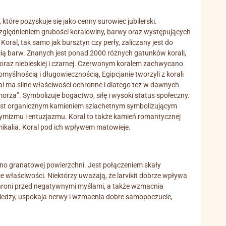
 które pozyskuje się jako cenny surowiec jubilerski.
uwzględnieniem grubości koralowiny, barwy oraz występujących
Koral, tak samo jak bursztyn czy perły, zaliczany jest do
cią barw. Znanych jest ponad 2000 różnych gatunków korali,
j oraz niebieskiej i czarnej. Czerwonym koralem zachwycano
myślnością i długowiecznością, Egipcjanie tworzyli z korali
al ma silne właściwości ochronne i dlatego też w dawnych
orza”. Symbolizuje bogactwo, siłę i wysoki status społeczny.
 jest organicznym kamieniem szlachetnym symbolizującym
mizmu i entuzjazmu. Koral to także kamień romantycznej
mikalia. Koral pod ich wpływem matowieje.
mno granatowej powierzchni. Jest połączeniem skały
 właściwości. Niektórzy uważają, że larvikit dobrze wpływa
chroni przed negatywnymi myślami, a także wzmacnia
iedzy, uspokaja nerwy i wzmacnia dobre samopoczucie,