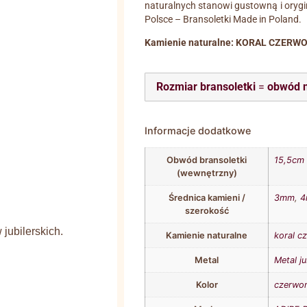
naturalnych stanowi gustowną i oryg
Polsce – Bransoletki Made in Poland.
Kamienie naturalne: KORAL CZERWO
Rozmiar bransoletki
=
obwód 
Informacje dodatkowe
Obwód bransoletki
15,5cm
(wewnętrzny)
Średnica kamieni /
3mm
,
szerokość
jubilerskich.
Kamienie naturalne
koral c
Metal
Metal ju
Kolor
czerwo