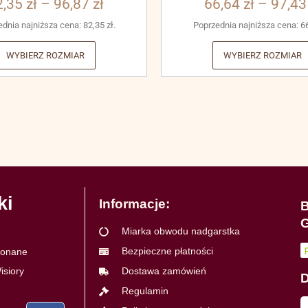
2,35
zł
–
96,87
zł
66,64
zł
–
97,4
ednia najniższa cena:
82,35
zł
.
Poprzednia najniższa cena:
6
WYBIERZ ROZMIAR
WYBIERZ ROZMIAR
ki
Informacje:
B
G
Miarka obwodu nadgarstka
Bezpieczne płatności
ykonane
isiory
Dostawa zamówień
D
Regulamin