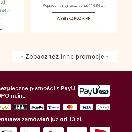
3
zł
Poprzednia najniższa cena:
114,84
zł
.
6,64
zł
.
WYBIERZ ROZMIAR
- Zobacz też inne promocje -
ezpieczne płatności z PayU
PO m.in.:
ostawa zamówień już od 13 zł: