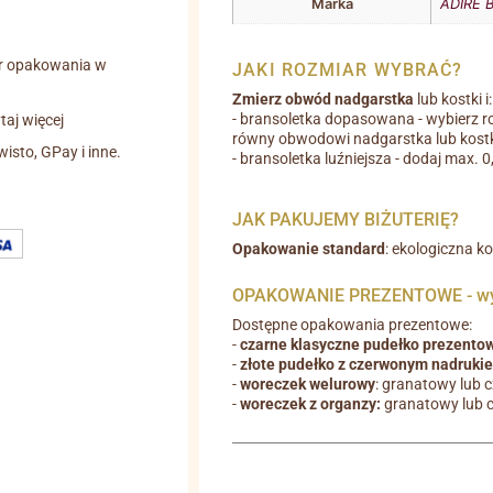
Marka
ADIRE B
r opakowania w
JAKI ROZMIAR WYBRAĆ?
Zmierz obwód nadgarstka
lub kostki i:
- bransoletka dopasowana - wybierz r
aj więcej
równy obwodowi nadgarstka lub kostk
wisto, GPay i inne.
- bransoletka luźniejsza - dodaj max. 
JAK PAKUJEMY BIŻUTERIĘ?
Opakowanie standard
: ekologiczna k
OPAKOWANIE PREZENTOWE - wyb
Dostępne opakowania prezentowe:
-
czarne klasyczne pudełko prezento
-
złote pudełko z czerwonym nadruki
-
woreczek welurowy
: granatowy lub 
-
woreczek z organzy:
granatowy lub 