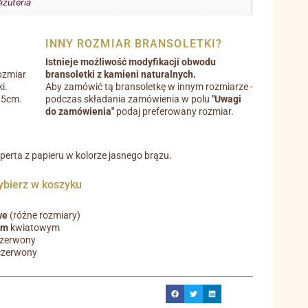
iżuteria
INNY ROZMIAR BRANSOLETKI?
Istnieje możliwość modyfikacji obwodu
ozmiar
bransoletki z kamieni naturalnych.
i.
Aby zamówić tą bransoletkę w innym rozmiarze -
0,5cm.
podczas składania zamówienia w polu
"Uwagi
do zamówienia"
podaj preferowany rozmiar.
operta z papieru w kolorze jasnego brązu.
ierz w koszyku
we
(różne rozmiary)
em
kwiatowym
czerwony
czerwony