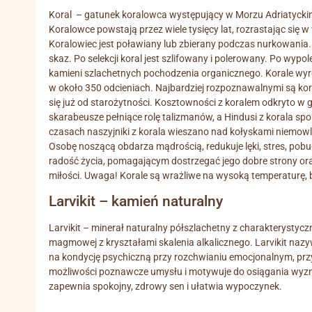
Koral – gatunek koralowca występujący w Morzu Adriatycki
Koralowce powstają przez wiele tysięcy lat, rozrastając się w 
Koralowiec jest poławiany lub zbierany podczas nurkowania. 
skaz. Po selekcji koral jest szlifowany i polerowany. Po wypo
kamieni szlachetnych pochodzenia organicznego. Korale wyró
w około 350 odcieniach. Najbardziej rozpoznawalnymi są koral
się już od starożytności. Kosztowności z koralem odkryto w g
skarabeusze pełniące rolę talizmanów, a Hindusi z korala s
czasach naszyjniki z korala wieszano nad kołyskami niemowląt
Osobę noszącą obdarza mądrością, redukuje lęki, stres, pob
radość życia, pomagającym dostrzegać jego dobre strony o
miłości. Uwaga! Korale są wrażliwe na wysoką temperaturę, 
Larvikit – kamień naturalny
Larvikit – minerał naturalny półszlachetny z charakterystyc
magmowej z kryształami skalenia alkalicznego. Larvikit naz
na kondycję psychiczną przy rozchwianiu emocjonalnym, prz
możliwości poznawcze umysłu i motywuje do osiągania wyzn
zapewnia spokojny, zdrowy sen i ułatwia wypoczynek.