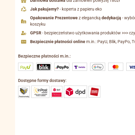
Darmowa dostawa
dla zamówień powyżej 180zł
Jak pakujemy?
- koperta z papieru eko
Opakowanie Prezentowe
z elegancką
dedykacją
- wybó
koszyku
GPSR
- bezpieczeństwo użytkowania produktów >>> czyt
Bezpiecznie płatności online
m.in.: PayU, Blik, PayPo, T
Bezpieczne płatności m.in.:
Dostępne formy dostawy: