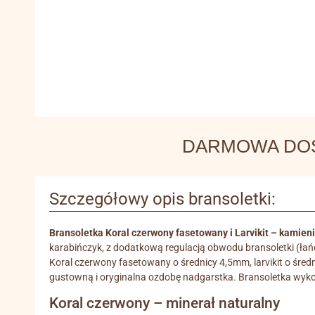
DARMOWA DOSTA
Szczegółowy opis bransoletki:
Bransoletka Koral czerwony fasetowany i Larvikit – kamien
karabińczyk, z dodatkową regulacją obwodu bransoletki (ła
Koral czerwony fasetowany o średnicy 4,5mm, larvikit o śred
gustowną i oryginalna ozdobę nadgarstka. Bransoletka wyko
Koral czerwony – minerał naturalny