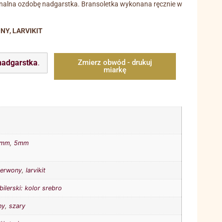
inalna ozdobę nadgarstka. Bransoletka wykonana ręcznie w
NY, LARVIKIT
nadgarstka
.
Zmierz obwód - drukuj
miarkę
4mm
,
5mm
zerwony
,
larvikit
bilerski: kolor srebro
ny
,
szary