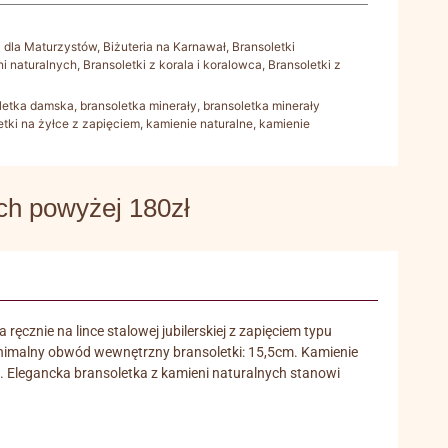
a dla Maturzystów
,
Biżuteria na Karnawał
,
Bransoletki
ni naturalnych
,
Bransoletki z korala i koralowca
,
Bransoletki z
letka damska
,
bransoletka minerały
,
bransoletka minerały
etki na żyłce z zapięciem
,
kamienie naturalne
,
kamienie
 powyżej 180zł
ręcznie na lince stalowej jubilerskiej z zapięciem typu
inimalny obwód wewnętrzny bransoletki: 15,5cm. Kamienie
a. Elegancka bransoletka z kamieni naturalnych stanowi