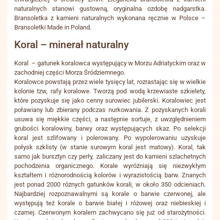
naturalnych stanowi gustowną, oryginalna ozdobę nadgarstka.
Bransoletka z kamieni naturalnych wykonana ręcznie w Polsce –
Bransoletki Made in Poland.
Koral – minerał naturalny
Koral – gatunek koralowca występujący w Morzu Adriatyckim oraz w
zachodniej części Morza Śródziemnego.
Koralowce powstają przez wiele tysięcy lat, rozrastając się w wielkie
kolonie tzw, rafy koralowe. Tworzą pod wodą krzewiaste szkielety,
które pozyskuje się jako cenny surowiec jubilerski. Koralowiec jest
poławiany lub zbierany podczas nurkowania. Z pozyskanych korali
usuwa się miękkie części, a następnie sortuje, z uwzględnieniem
grubości koralowiny, barwy oraz występujących skaz. Po selekcji
koral jest szlifowany i polerowany. Po wypolerowaniu uzyskuje
połysk szklisty (w stanie surowym koral jest matowy). Koral, tak
samo jak bursztyn czy perły, zaliczany jest do kamieni szlachetnych
pochodzenia organicznego. Korale wyróżniają się niezwykłym
kształtem i różnorodnością kolorów i wyrazistością barw. Znanych
jest ponad 2000 różnych gatunków korali, w około 350 odcieniach.
Najbardziej rozpoznawalnymi są korale o barwie czerwonej, ale
występują też korale o barwie białej i różowej oraz niebieskiej i
czarnej. Czerwonym koralem zachwycano się już od starożytności.