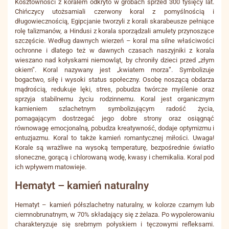
Kosztowności z koralem odkryto w grobach sprzed 300 tysięcy lat.
Chińczycy utożsamiali czerwony koral z pomyślnością i
długowiecznością, Egipcjanie tworzyli z korali skarabeusze pełniące
rolę talizmanów, a Hindusi z korala sporządzali amulety przynoszące
szczęście. Według dawnych wierzeń – koral ma silne właściwości
ochronne i dlatego też w dawnych czasach naszyjniki z korala
wieszano nad kołyskami niemowląt, by chroniły dzieci przed „złym
okiem”. Koral nazywany jest „kwiatem morza”. Symbolizuje
bogactwo, siłę i wysoki status społeczny. Osobę noszącą obdarza
mądrością, redukuje lęki, stres, pobudza twórcze myślenie oraz
sprzyja stabilnemu życiu rodzinnemu. Koral jest organicznym
kamieniem szlachetnym symbolizującym radość życia,
pomagającym dostrzegać jego dobre strony oraz osiągnąć
równowagę emocjonalną, pobudza kreatywność, dodaje optymizmu i
entuzjazmu. Koral to także kamień romantycznej miłości. Uwaga!
Korale są wrażliwe na wysoką temperaturę, bezpośrednie światło
słoneczne, gorącą i chlorowaną wodę, kwasy i chemikalia. Koral pod
ich wpływem matowieje.
Hematyt – kamień naturalny
Hematyt – kamień półszlachetny naturalny, w kolorze czarnym lub
ciemnobrunatnym, w 70% składający się z żelaza. Po wypolerowaniu
charakteryzuje się srebrnym połyskiem i tęczowymi refleksami.