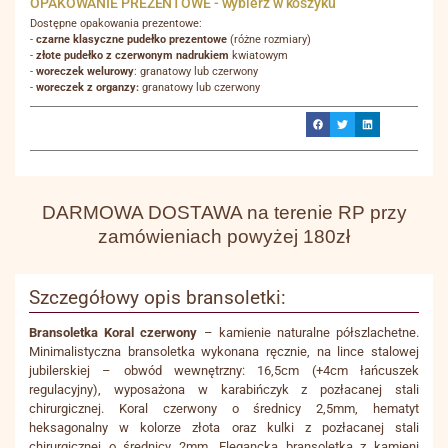
OPAKOWANIE PREZENTOWE - wybierz w koszyku
Dostępne opakowania prezentowe:
-
czarne klasyczne pudełko prezentowe
(różne rozmiary)
-
złote pudełko z czerwonym nadrukiem
kwiatowym
-
woreczek welurowy
: granatowy lub czerwony
-
woreczek z organzy:
granatowy lub czerwony
DARMOWA DOSTAWA na terenie RP przy
zamówieniach powyżej 180zł
Szczegółowy opis bransoletki:
Bransoletka Koral czerwony
– kamienie naturalne półszlachetne.
Minimalistyczna bransoletka wykonana ręcznie, na lince stalowej
jubilerskiej – obwód wewnętrzny: 16,5cm (+4cm łańcuszek
regulacyjny), wyposażona w karabińczyk z pozłacanej stali
chirurgicznej. Koral czerwony o średnicy 2,5mm, hematyt
heksagonalny w kolorze złota oraz kulki z pozłacanej stali
chirurgicznej o średnicy 2mm. Elegancka bransoletka z kamieni