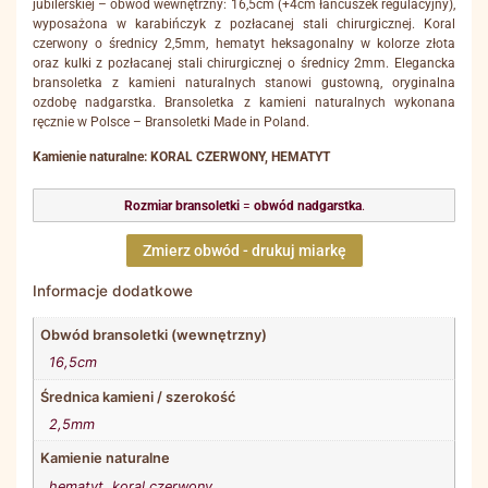
jubilerskiej – obwód wewnętrzny: 16,5cm (+4cm łańcuszek regulacyjny),
wyposażona w karabińczyk z pozłacanej stali chirurgicznej. Koral
czerwony o średnicy 2,5mm, hematyt heksagonalny w kolorze złota
oraz kulki z pozłacanej stali chirurgicznej o średnicy 2mm. Elegancka
bransoletka z kamieni naturalnych stanowi gustowną, oryginalna
ozdobę nadgarstka. Bransoletka z kamieni naturalnych wykonana
ręcznie w Polsce – Bransoletki Made in Poland.
Kamienie naturalne: KORAL CZERWONY, HEMATYT
Rozmiar bransoletki
=
obwód nadgarstka
.
Zmierz obwód - drukuj miarkę
Informacje dodatkowe
Obwód bransoletki (wewnętrzny)
16,5cm
Średnica kamieni / szerokość
2,5mm
Kamienie naturalne
hematyt
,
koral czerwony