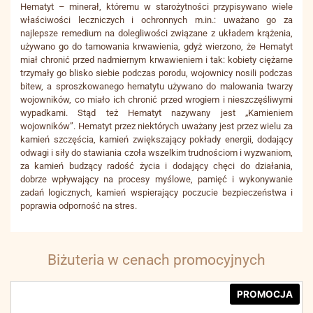
Hematyt – minerał, któremu w starożytności przypisywano wiele
właściwości leczniczych i ochronnych m.in.: uważano go za
najlepsze remedium na dolegliwości związane z układem krążenia,
używano go do tamowania krwawienia, gdyż wierzono, że Hematyt
miał chronić przed nadmiernym krwawieniem i tak: kobiety ciężarne
trzymały go blisko siebie podczas porodu, wojownicy nosili podczas
bitew, a sproszkowanego hematytu używano do malowania twarzy
wojowników, co miało ich chronić przed wrogiem i nieszczęśliwymi
wypadkami. Stąd też Hematyt nazywany jest „Kamieniem
wojowników”. Hematyt przez niektórych uważany jest przez wielu za
kamień szczęścia, kamień zwiększający pokłady energii, dodający
odwagi i siły do stawiania czoła wszelkim trudnościom i wyzwaniom,
za kamień budzący radość życia i dodający chęci do działania,
dobrze wpływający na procesy myślowe, pamięć i wykonywanie
zadań logicznych, kamień wspierający poczucie bezpieczeństwa i
poprawia odporność na stres.
Biżuteria w cenach promocyjnych
PROMOCJA