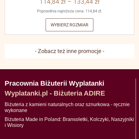
114,84
zł
–
133,44
zł
Poprzednia najniższa cena:
114,84
zł
.
WYBIERZ ROZMIAR
- Zobacz też inne promocje -
Pracownia Biżuterii Wyplatanki
Wyplatanki.pl - Biżuteria ADIRE
Biżuteria z kamieni naturalnych oraz sznurkowa - ręcznie
wykonane
Biżuteria Made in Poland: Bransoletki, Kolczyki, Naszyjniki
i Wisiory