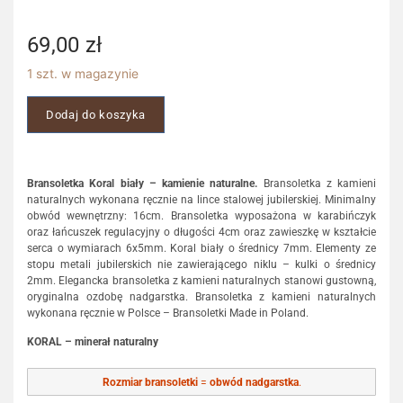
69,00
zł
1 szt. w magazynie
Dodaj do koszyka
Bransoletka Koral biały – kamienie naturalne.
Bransoletka z kamieni
naturalnych wykonana ręcznie na lince stalowej jubilerskiej. Minimalny
obwód wewnętrzny: 16cm. Bransoletka wyposażona w karabińczyk
oraz łańcuszek regulacyjny o długości 4cm oraz zawieszkę w kształcie
serca o wymiarach 6x5mm. Koral biały o średnicy 7mm. Elementy ze
stopu metali jubilerskich nie zawierającego niklu – kulki o średnicy
2mm. Elegancka bransoletka z kamieni naturalnych stanowi gustowną,
oryginalna ozdobę nadgarstka. Bransoletka z kamieni naturalnych
wykonana ręcznie w Polsce – Bransoletki Made in Poland.
KORAL – minerał naturalny
Rozmiar bransoletki
=
obwód nadgarstka
.