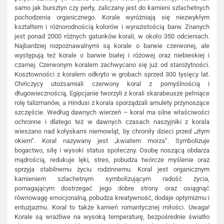
samo jak bursztyn czy perły, zaliczany jest do kamieni szlachetnych
pochodzenia organicznego. Korale wyróżniają się niezwykłym
kształtem i różnorodnością kolorów i wyrazistością barw. Znanych
jest ponad 2000 różnych gatunków korali, w około 350 odcieniach.
Najbardziej rozpoznawalnymi są korale o barwie czerwonej, ale
występują też korale o barwie białej i różowej oraz niebieskiej i
czarnej. Czerwonym koralem zachwycano się już od starożytności.
Kosztowności z koralem odkryto w grobach sprzed 300 tysięcy lat.
Chińczycy utożsamiali czerwony koral z pomyślnością i
długowiecznością, Egipcjanie tworzyli z korali skarabeusze pełniące
rolę talizmanów, a Hindusi z korala sporządzali amulety przynoszące
szczęście. Według dawnych wierzeń – koral ma silne właściwości
ochronne i dlatego też w dawnych czasach naszyjniki z korala
wieszano nad kołyskami niemowląt, by chroniły dzieci przed „złym
okiem”. Koral nazywany jest „kwiatem morza”. Symbolizuje
bogactwo, siłę i wysoki status społeczny. Osobę noszącą obdarza
mądrością, redukuje lęki, stres, pobudza twórcze myślenie oraz
sprzyja stabilnemu życiu rodzinnemu. Koral jest organicznym
kamieniem szlachetnym symbolizującym radość życia,
pomagającym dostrzegać jego dobre strony oraz osiągnąć
równowagę emocjonalną, pobudza kreatywność, dodaje optymizmu i
entuzjazmu. Koral to także kamień romantycznej miłości. Uwaga!
Korale są wrażliwe na wysoką temperaturę, bezpośrednie światło