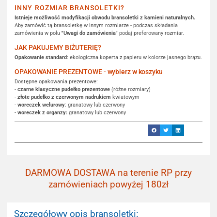
INNY ROZMIAR BRANSOLETKI?
Istnieje możliwość modyfikacji obwodu bransoletki z kamieni naturalnych.
Aby zamówić tą bransoletkę w innym rozmiarze - podczas składania
zamówienia w polu
"Uwagi do zamówienia"
podaj preferowany rozmiar.
JAK PAKUJEMY BIŻUTERIĘ?
Opakowanie standard
: ekologiczna koperta z papieru w kolorze jasnego brązu.
OPAKOWANIE PREZENTOWE - wybierz w koszyku
Dostępne opakowania prezentowe:
-
czarne klasyczne pudełko prezentowe
(różne rozmiary)
-
złote pudełko z czerwonym nadrukiem
kwiatowym
-
woreczek welurowy
: granatowy lub czerwony
-
woreczek z organzy:
granatowy lub czerwony
DARMOWA DOSTAWA na terenie RP przy
zamówieniach powyżej 180zł
Szczegółowy opis bransoletki: