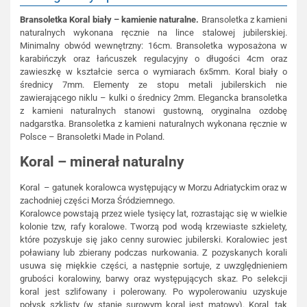
Bransoletka Koral biały – kamienie naturalne.
Bransoletka z kamieni
naturalnych wykonana ręcznie na lince stalowej jubilerskiej.
Minimalny obwód wewnętrzny: 16cm. Bransoletka wyposażona w
karabińczyk oraz łańcuszek regulacyjny o długości 4cm oraz
zawieszkę w kształcie serca o wymiarach 6x5mm. Koral biały o
średnicy 7mm. Elementy ze stopu metali jubilerskich nie
zawierającego niklu – kulki o średnicy 2mm. Elegancka bransoletka
z kamieni naturalnych stanowi gustowną, oryginalna ozdobę
nadgarstka. Bransoletka z kamieni naturalnych wykonana ręcznie w
Polsce – Bransoletki Made in Poland.
Koral – minerał naturalny
Koral – gatunek koralowca występujący w Morzu Adriatyckim oraz w
zachodniej części Morza Śródziemnego.
Koralowce powstają przez wiele tysięcy lat, rozrastając się w wielkie
kolonie tzw, rafy koralowe. Tworzą pod wodą krzewiaste szkielety,
które pozyskuje się jako cenny surowiec jubilerski. Koralowiec jest
poławiany lub zbierany podczas nurkowania. Z pozyskanych korali
usuwa się miękkie części, a następnie sortuje, z uwzględnieniem
grubości koralowiny, barwy oraz występujących skaz. Po selekcji
koral jest szlifowany i polerowany. Po wypolerowaniu uzyskuje
połysk szklisty (w stanie surowym koral jest matowy). Koral, tak