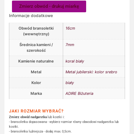
Zmierz obwód - drukuj miarkę
Informacje dodatkowe
Obwód bransoletki
16cm
(wewnętrzny)
Średnica kamieni /
7mm
szerokość
Kamienie naturalne
koral biały
Metal
Metal jubilerski: kolor srebro
Kolor
biały
Marka
ADIRE Biżuteria
JAKI ROZMIAR WYBRAĆ?
Zmierz obwód nadgarstka
lub kostki i:
- bransoletka dopasowana - wybierz rozmiar równy obwodowi nadgarstka lub
kostki.
- bransoletka luźniejsza - dodaj max. 0,5cm.