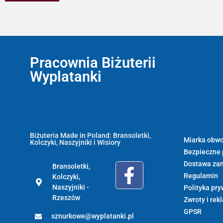
Pracownia Biżuterii
Wyplatanki
Wyplatanki.pl - Biżuteria ADIRE
Biżuteria z kamieni naturalnych
Informacje:
oraz sznurkowa - ręcznie wykonane
Biżuteria Made in Poland: Bransoletki,
Miarka obwo
Kolczyki, Naszyjniki i Wisiory
Bezpieczne 
Dostawa za
Bransoletki,
Regulamin
Kolczyki,
Naszyjniki -
Polityka pry
Rzeszów
Zwroty i rek
GPSR
sznurkowe@wyplatanki.pl