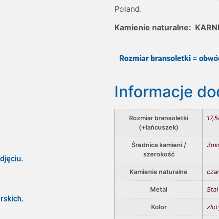
Poland.
Kamienie naturalne: KAR
Rozmiar bransoletki
=
obwó
Informacje d
Rozmiar bransoletki
17,
(+łańcuszek)
Średnica kamieni /
3m
szerokość
djęciu.
Kamienie naturalne
czar
Metal
Stal
rskich.
Kolor
złot