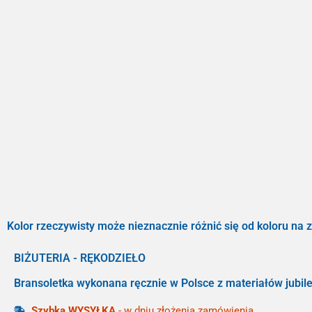
Kolor rzeczywisty może nieznacznie różnić się od koloru na z
BIŻUTERIA - RĘKODZIEŁO
Bransoletka wykonana ręcznie w Polsce z materiałów jubile
Szybka WYSYŁKA
- w dniu złożenia zamówienia