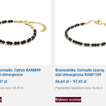
urmalin, Cytryn KAM849
Bransoletka Turmalin czarny,
l chirurgiczna
stal chirurgiczna KAM1109
87
zł
66,64
zł
–
97,43
zł
sza cena:
82,35
zł
.
Poprzednia najniższa cena:
66,64
zł
.
r
Wybierz rozmiar