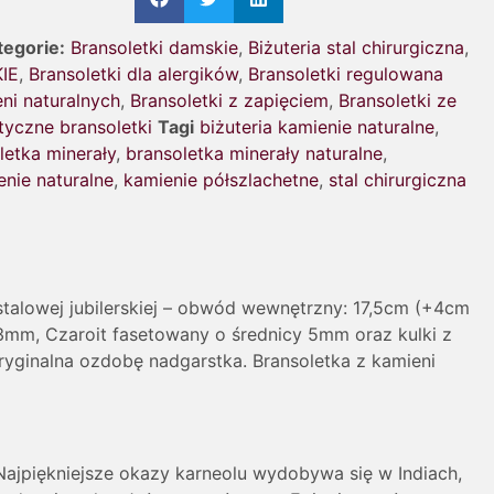
tegorie:
Bransoletki damskie
,
Biżuteria stal chirurgiczna
,
KIE
,
Bransoletki dla alergików
,
Bransoletki regulowana
eni naturalnych
,
Bransoletki z zapięciem
,
Bransoletki ze
tyczne bransoletki
Tagi
biżuteria kamienie naturalne
,
letka minerały
,
bransoletka minerały naturalne
,
enie naturalne
,
kamienie półszlachetne
,
stal chirurgiczna
 stalowej jubilerskiej – obwód wewnętrzny: 17,5cm (+4cm
 3mm, Czaroit fasetowany o średnicy 5mm oraz kulki z
oryginalna ozdobę nadgarstka. Bransoletka z kamieni
Najpiękniejsze okazy karneolu wydobywa się w Indiach,