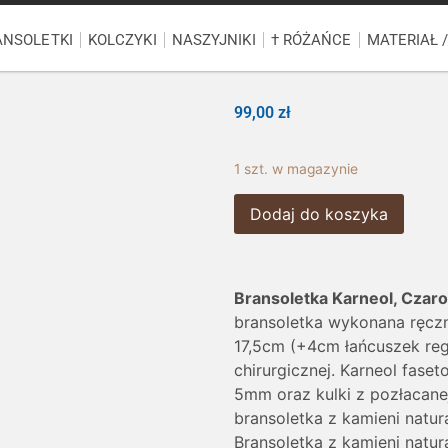
ANSOLETKI
KOLCZYKI
NASZYJNIKI
† RÓŻAŃCE
MATERIAŁ 
99,00
zł
1 szt. w magazynie
Dodaj do koszyka
Bransoletka
Karneol, Czaro
bransoletka wykonana ręczni
17,5cm (+4cm łańcuszek reg
chirurgicznej. Karneol fase
5mm oraz kulki z pozłacanej
bransoletka z kamieni natu
Bransoletka z kamieni natur