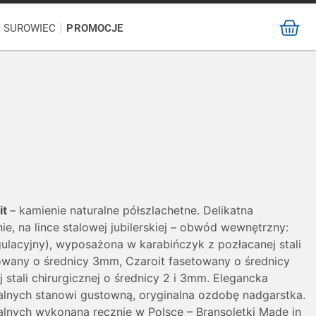
/ SUROWIEC
PROMOCJE
it
– kamienie naturalne półszlachetne. Delikatna
e, na lince stalowej jubilerskiej – obwód wewnętrzny:
ulacyjny), wyposażona w karabińczyk z pozłacanej stali
towany o średnicy 3mm, Czaroit fasetowany o średnicy
 stali chirurgicznej o średnicy 2 i 3mm. Elegancka
ralnych stanowi gustowną, oryginalna ozdobę nadgarstka.
alnych wykonana ręcznie w Polsce – Bransoletki Made in