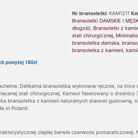
Nr bransoletki:
KAM1211
Ka
Bransoletki DAMSKIE I MĘS
długość
,
Bransoletki z kami
stali chirurgicznej
,
Minimalis
bransoletka damska
,
branso
bransoletka z kamieni
,
kami
h powyżej 180zł
lachetne. Delikatna bransoletka wykonana ręcznie, na lince
acanej stali chirurgicznej. Karneol fasetowany o średnicy
ncka bransoletka z kamieni naturalnych stanowi gustowną, 
e in Poland.
arakterystycznej ciepłej barwie czerwono pomarańczowej. 