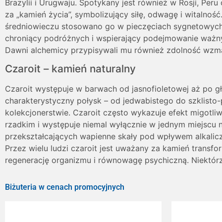
Brazylii i Urugwaju. Spotykany jest również w Rosji, Per
za „kamień życia”, symbolizujący siłę, odwagę i witalno
średniowieczu stosowano go w pieczęciach sygnetowych. 
chroniący podróżnych i wspierający podejmowanie ważnych
Dawni alchemicy przypisywali mu również zdolność wzma
Czaroit – kamień naturalny
Czaroit występuje w barwach od jasnofioletowej aż po głę
charakterystyczny połysk – od jedwabistego do szklisto-pe
kolekcjonerstwie. Czaroit często wykazuje efekt migotliw
rzadkim i występuje niemal wyłącznie w jednym miejscu 
przekształcających wapienne skały pod wpływem alkalic
Przez wielu ludzi czaroit jest uważany za kamień transf
regenerację organizmu i równowagę psychiczną. Niektórz
Biżuteria w cenach promocyjnych