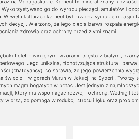
u oraz na Madagaskarze. Karneol to minerał znany ludzkośc
ść. Wykorzystywano go do wyrobu pieczęci, amuletów i ozdó
W wielu kulturach karneol był również symbolem pasji i 
 decyzji. Wierzono, że jego ciepła barwa rozpala energię
cniania zdrowia oraz ochrony przed złymi snami.
boki fiolet z wirującymi wzorami, często z białymi, czarn
rłowego. Jego unikalna, hipnotyzująca struktura i barwa sp
ości (chatoyancy), co sprawia, że jego powierzchnia wygląd
na świecie – w górach Murun w Jakucji na Syberii. Tworz
znych magm bogatych w potas. Jest jednym z najmłodszych
ormacji, który ma wspomagać rozwój i ochronę. Według lito
y wierzą, że pomaga w redukcji stresu i lęku oraz proble