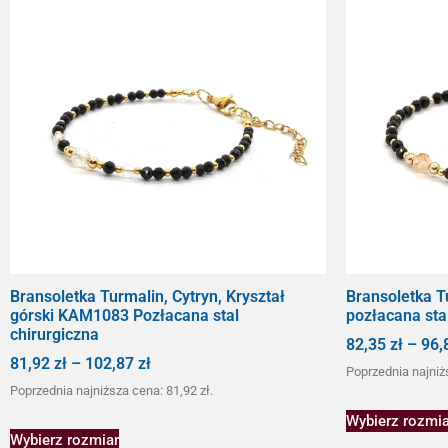
Bransoletka Turmalin, Cytryn, Kryształ
Bransoletka T
górski KAM1083 Pozłacana stal
pozłacana sta
chirurgiczna
82,35
zł
–
96,
81,92
zł
–
102,87
zł
Poprzednia najniż
Poprzednia najniższa cena:
81,92
zł
.
Wybierz rozmia
Wybierz rozmiar