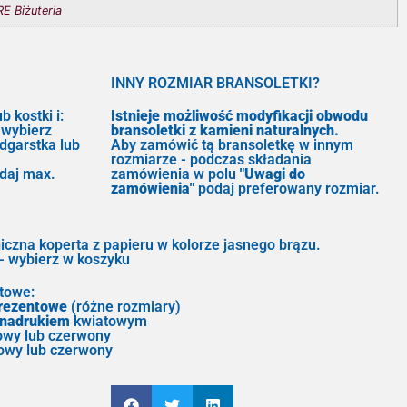
E Biżuteria
INNY ROZMIAR BRANSOLETKI?
b kostki i:
Istnieje możliwość modyfikacji obwodu
 wybierz
bransoletki z kamieni naturalnych.
dgarstka lub
Aby zamówić tą bransoletkę w innym
rozmiarze - podczas składania
odaj max.
zamówienia w polu
"Uwagi do
zamówienia"
podaj preferowany rozmiar.
giczna koperta z papieru w kolorze jasnego brązu.
wybierz w koszyku
towe:
prezentowe
(różne rozmiary)
 nadrukiem
kwiatowym
owy lub czerwony
owy lub czerwony