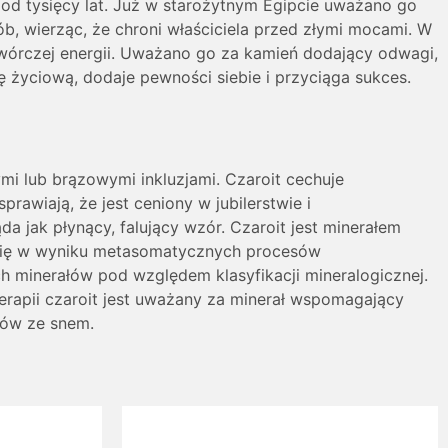
i od tysięcy lat. Już w starożytnym Egipcie uważano go
b, wierząc, że chroni właściciela przed złymi mocami. W
twórczej energii. Uważano go za kamień dodający odwagi,
 życiową, dodaje pewności siebie i przyciąga sukces.
ymi lub brązowymi inkluzjami. Czaroit cechuje
rawiają, że jest ceniony w jubilerstwie i
a jak płynący, falujący wzór. Czaroit jest minerałem
y się w wyniku metasomatycznych procesów
 minerałów pod względem klasyfikacji mineralogicznej.
terapii czaroit jest uważany za minerał wspomagający
mów ze snem.