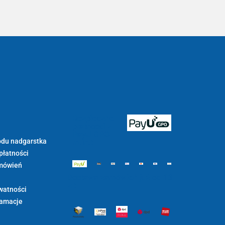
Bezpieczne
płatności z
PayU GPO
du nadgarstka
m.in.:
płatności
mówień
Dostawa zamówień już od 13
zł:
watności
lamacje