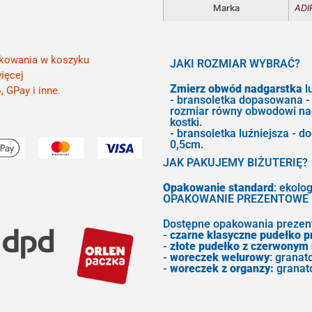
Marka
ADIR
kowania w koszyku
JAKI ROZMIAR WYBRAĆ?
ięcej
Zmierz obwód nadgarstka
lu
, GPay i inne.
- bransoletka dopasowana -
rozmiar równy obwodowi na
kostki.
- bransoletka luźniejsza - d
0,5cm.
JAK PAKUJEMY BIŻUTERIĘ?
Opakowanie standard
: ekolo
OPAKOWANIE PREZENTOWE - 
Dostępne opakowania prezen
-
czarne klasyczne pudełko 
-
złote pudełko z czerwonym
-
woreczek welurowy
: granat
-
woreczek z organzy:
granat