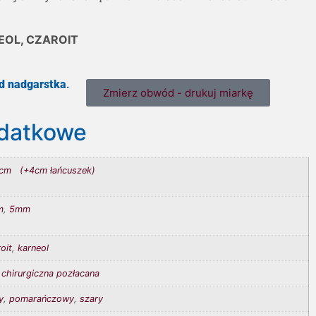
NEOL, CZAROIT
d nadgarstka
.
Zmierz obwód - drukuj miarkę
odatkowe
5cm (+4cm łańcuszek)
m
,
5mm
oit
,
karneol
 chirurgiczna pozłacana
y
,
pomarańczowy
,
szary