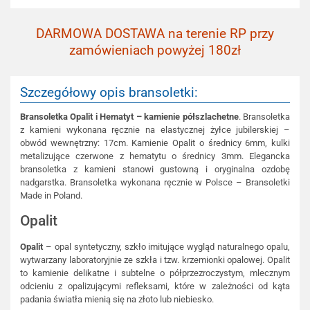
DARMOWA DOSTAWA na terenie RP przy
zamówieniach powyżej 180zł
Szczegółowy opis bransoletki:
Bransoletka Opalit i Hematyt – kamienie półszlachetne
. Bransoletka
z kamieni wykonana ręcznie na elastycznej żyłce jubilerskiej –
obwód wewnętrzny: 17cm. Kamienie Opalit o średnicy 6mm, kulki
metalizujące czerwone z hematytu o średnicy 3mm. Elegancka
bransoletka z kamieni stanowi gustowną i oryginalna ozdobę
nadgarstka. Bransoletka wykonana ręcznie w Polsce – Bransoletki
Made in Poland.
Opalit
Opalit
– opal syntetyczny, szkło imitujące wygląd naturalnego opalu,
wytwarzany laboratoryjnie ze szkła i tzw. krzemionki opalowej. Opalit
to kamienie delikatne i subtelne o półprzezroczystym, mlecznym
odcieniu z opalizującymi refleksami, które w zależności od kąta
padania światła mienią się na złoto lub niebiesko.