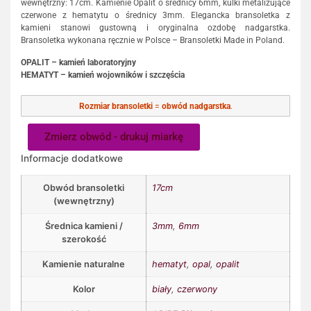
wewnętrzny: 17cm. Kamienie Opalit o średnicy 6mm, kulki metalizujące
czerwone z hematytu o średnicy 3mm. Elegancka bransoletka z
kamieni stanowi gustowną i oryginalna ozdobę nadgarstka.
Bransoletka wykonana ręcznie w Polsce – Bransoletki Made in Poland.
OPALIT – kamień laboratoryjny
HEMATYT – kamień wojowników i szczęścia
Rozmiar bransoletki
=
obwód nadgarstka
.
Zmierz obwód - drukuj miarkę
Informacje dodatkowe
Obwód bransoletki
17cm
(wewnętrzny)
Średnica kamieni /
3mm
,
6mm
szerokość
Kamienie naturalne
hematyt
,
opal
,
opalit
Kolor
biały
,
czerwony