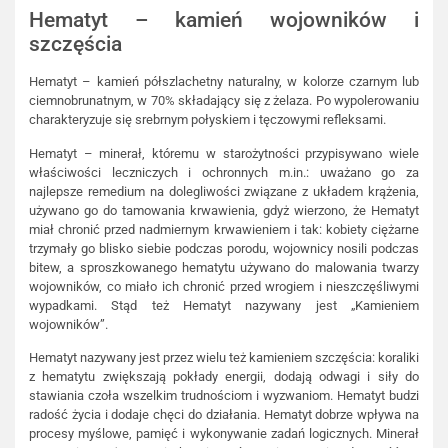
Hematyt – kamień wojowników i
szczęścia
Hematyt – kamień półszlachetny naturalny, w kolorze czarnym lub
ciemnobrunatnym, w 70% składający się z żelaza. Po wypolerowaniu
charakteryzuje się srebrnym połyskiem i tęczowymi refleksami.
Hematyt – minerał, któremu w starożytności przypisywano wiele
właściwości leczniczych i ochronnych m.in.: uważano go za
najlepsze remedium na dolegliwości związane z układem krążenia,
używano go do tamowania krwawienia, gdyż wierzono, że Hematyt
miał chronić przed nadmiernym krwawieniem i tak: kobiety ciężarne
trzymały go blisko siebie podczas porodu, wojownicy nosili podczas
bitew, a sproszkowanego hematytu używano do malowania twarzy
wojowników, co miało ich chronić przed wrogiem i nieszczęśliwymi
wypadkami. Stąd też Hematyt nazywany jest „Kamieniem
wojowników”.
Hematyt nazywany jest przez wielu też kamieniem szczęścia: koraliki
z hematytu zwiększają pokłady energii, dodają odwagi i siły do
stawiania czoła wszelkim trudnościom i wyzwaniom. Hematyt budzi
radość życia i dodaje chęci do działania. Hematyt dobrze wpływa na
procesy myślowe, pamięć i wykonywanie zadań logicznych. Minerał