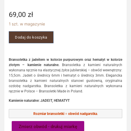
69,00
zł
1 szt. w magazynie
Dodaj do koszyka
Bransoletka z jadeitem w kolorze purpurowym oraz hematyt w kolorze
złotym – kamienie naturalne.
Bransoletka z kamieni naturalnych
wykonana ręcznie na elastycznej żyłce jubilerskiej – obwód wewnętrzny:
15,5cm. Jadeit o średnicy 6mm i hematyt o średnicy 3mm. Elegancka
bransoletka z kamieni naturalnych stanowi gustowną, oryginalna
ozdobę nadgarstka. Bransoletka z kamieni naturalnych wykonana
ręcznie w Polsce – Bransoletki Made in Poland.
Kamienie naturalne: JADEIT, HEMATYT
Rozmiar bransoletki
=
obwód nadgarstka
.
Zmierz obwód - drukuj miarkę