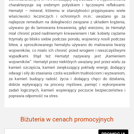
charakteryzuje się srebrnym połyskiem i tęczowymi refleksami.
Hematyt – minerał, któremu w starożytności przypisywano wiele
właściwości leczniczych i ochronnych m.in.: uważano go za
najlepsze remedium na dolegliwości związane z układem krążenia,
używano go do tamowania krwawienia, gdyż wierzono, że Hematyt
miał chronić przed nadmiernym krwawieniem i tak: kobiety ciężarne
trzymały go blisko siebie podczas porodu, wojownicy nosili podczas
bitew, a sproszkowanego hematytu używano do malowania twarzy
wojowników, co miało ich chronić przed wrogiem i nieszczęśliwymi
wypadkami. Stąd też Hematyt nazywany jest „Kamieniem
wojowników”. Hematyt przez niektórych uważany jest przez wielu za
kamień szczęścia, kamień zwiększający pokłady energii, dodający
odwagi i siły do stawiania czoła wszelkim trudnościom i wyzwaniom,
za kamień budzący radość życia i dodający chęci do działania,
dobrze wpływający na procesy myślowe, pamięć i wykonywanie
zadań logicznych, kamień wspierający poczucie bezpieczeństwa i
poprawia odporność na stres.
Biżuteria w cenach promocyjnych
PROMOCJA