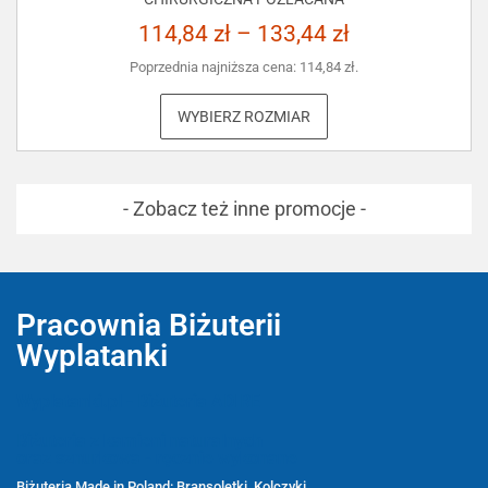
114,84
zł
–
133,44
zł
Poprzednia najniższa cena:
114,84
zł
.
WYBIERZ ROZMIAR
- Zobacz też inne promocje -
Pracownia Biżuterii
Wyplatanki
Wyplatanki.pl - Biżuteria ADIRE
Biżuteria z kamieni naturalnych
oraz sznurkowa - ręcznie wykonane
Biżuteria Made in Poland: Bransoletki, Kolczyki,