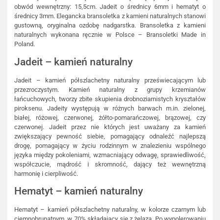
obwód wewnętrzny: 15,5cm. Jadeit o średnicy 6mm i hematyt o
średnicy 3mm. Elegancka bransoletka z kamieni naturalnych stanowi
gustowną, oryginalna ozdobę nadgarstka. Bransoletka z kamieni
naturalnych wykonana ręcznie w Polsce – Bransoletki Made in
Poland.
Jadeit – kamień naturalny
Jadeit – kamień półszlachetny naturalny przeświecającym lub
przezroczystym. Kamień naturalny z grupy krzemianów
łańcuchowych, tworzy zbite skupienia drobnoziarnistych kryształów
piroksenu. Jadeity występują w różnych barwach m.in. zielonej,
białej, różowej, czerwonej, żółto-pomarańczowej, brązowej, czy
czerwonej. Jadeit przez nie których jest uważany za kamień
zwiększający pewność siebie, pomagający odnaleźć najlepszą
drogę, pomagający w życiu rodzinnym w znalezieniu wspólnego
języka między pokoleniami, wzmacniający odwagę, sprawiedliwość,
współczucie, mądrość i skromność, dający też wewnętrzną
harmonię i cierpliwość.
Hematyt – kamień naturalny
Hematyt – kamień półszlachetny naturalny, w kolorze czarnym lub
ciemnobrunatnym, w 70% składający się z żelaza. Po wypolerowaniu