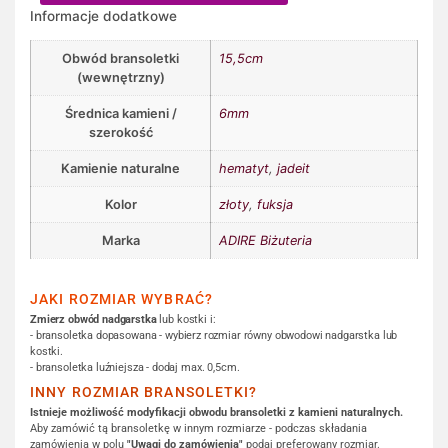
Informacje dodatkowe
Obwód bransoletki
15,5cm
(wewnętrzny)
Średnica kamieni /
6mm
szerokość
Kamienie naturalne
hematyt
,
jadeit
Kolor
złoty
,
fuksja
Marka
ADIRE Biżuteria
JAKI ROZMIAR WYBRAĆ?
Zmierz obwód nadgarstka
lub kostki i:
- bransoletka dopasowana - wybierz rozmiar równy obwodowi nadgarstka lub
kostki.
- bransoletka luźniejsza - dodaj max. 0,5cm.
INNY ROZMIAR BRANSOLETKI?
Istnieje możliwość modyfikacji obwodu bransoletki z kamieni naturalnych.
Aby zamówić tą bransoletkę w innym rozmiarze - podczas składania
zamówienia w polu
"Uwagi do zamówienia"
podaj preferowany rozmiar.