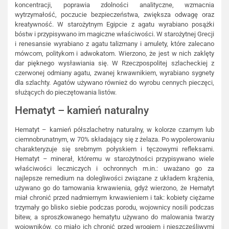
koncentracji, poprawia zdolności analityczne, wzmacnia
wytrzymałość, poczucie bezpieczeństwa, zwiększa odwagę oraz
kreatywność. W starożytnym Egipcie z agatu wyrabiano posążki
bóstw i przypisywano im magiczne właściwości. W starożytnej Grecji
i renesansie wyrabiano z agatu talizmany i amulety, które zalecano
mówcom, politykom i adwokatom. Wierzono, że jest w nich zaklęty
dar pięknego wysławiania się. W Rzeczpospolitej szlacheckiej z
czerwonej odmiany agatu, zwanej krwawnikiem, wyrabiano sygnety
dla szlachty. Agatów używano również do wyrobu cennych pieczęci,
służących do pieczętowania listów.
Hematyt – kamień naturalny
Hematyt – kamień półszlachetny naturalny, w kolorze czarnym lub
ciemnobrunatnym, w 70% składający się z żelaza. Po wypolerowaniu
charakteryzuje się srebrnym połyskiem i tęczowymi refleksami.
Hematyt – minerał, któremu w starożytności przypisywano wiele
właściwości leczniczych i ochronnych m.in.: uważano go za
najlepsze remedium na dolegliwości związane z układem krążenia,
używano go do tamowania krwawienia, gdyż wierzono, że Hematyt
miał chronić przed nadmiernym krwawieniem i tak: kobiety ciężarne
trzymały go blisko siebie podczas porodu, wojownicy nosili podczas
bitew, a sproszkowanego hematytu używano do malowania twarzy
wojowników, co miało ich chronić przed wrogiem i nieszczęśliwymi