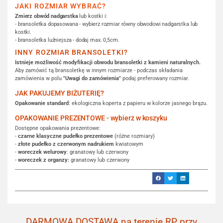
JAKI ROZMIAR WYBRAĆ?
Zmierz obwód nadgarstka
lub kostki i:
- bransoletka dopasowana - wybierz rozmiar równy obwodowi nadgarstka lub
kostki.
- bransoletka luźniejsza - dodaj max. 0,5cm.
INNY ROZMIAR BRANSOLETKI?
Istnieje możliwość modyfikacji obwodu bransoletki z kamieni naturalnych.
Aby zamówić tą bransoletkę w innym rozmiarze - podczas składania
zamówienia w polu
"Uwagi do zamówienia"
podaj preferowany rozmiar.
JAK PAKUJEMY BIŻUTERIĘ?
Opakowanie standard
: ekologiczna koperta z papieru w kolorze jasnego brązu.
OPAKOWANIE PREZENTOWE - wybierz w koszyku
Dostępne opakowania prezentowe:
-
czarne klasyczne pudełko prezentowe
(różne rozmiary)
-
złote pudełko z czerwonym nadrukiem
kwiatowym
-
woreczek welurowy
: granatowy lub czerwony
-
woreczek z organzy:
granatowy lub czerwony
DARMOWA DOSTAWA na terenie RP przy