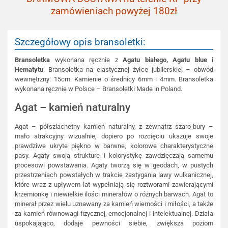
zamówieniach powyżej 180zł
Szczegółowy opis bransoletki:
Bransoletka
wykonana ręcznie z
Agatu białego, Agatu blue i
Hematytu
. Bransoletka na elastycznej żyłce jubilerskiej – obwód
wewnętrzny: 15cm. Kamienie o średnicy 6mm i 4mm. Bransoletka
wykonana ręcznie w Polsce – Bransoletki Made in Poland.
Agat – kamień naturalny
Agat – półszlachetny kamień naturalny, z zewnątrz szaro-bury –
mało atrakcyjny wizualnie, dopiero po rozcięciu ukazuje swoje
prawdziwe ukryte piękno w barwne, kolorowe charakterystyczne
pasy. Agaty swoją strukturę i kolorystykę zawdzięczają samemu
procesowi powstawania. Agaty tworzą się w geodach, w pustych
przestrzeniach powstałych w trakcie zastygania lawy wulkanicznej,
które wraz z upływem lat wypełniają się roztworami zawierającymi
krzemionkę i niewielkie ilości minerałów o różnych barwach. Agat to
minerał przez wielu uznawany za kamień wierności i miłości, a także
za kamień równowagi fizycznej, emocjonalnej i intelektualnej. Działa
uspokajająco, dodaje pewności siebie, zwiększa poziom