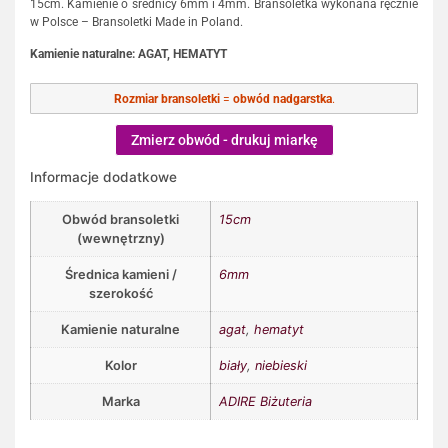
15cm. Kamienie o średnicy 6mm i 4mm. Bransoletka wykonana ręcznie
w Polsce – Bransoletki Made in Poland.
Kamienie naturalne: AGAT,
HEMATYT
Rozmiar bransoletki
=
obwód nadgarstka
.
Zmierz obwód - drukuj miarkę
Informacje dodatkowe
Obwód bransoletki
15cm
(wewnętrzny)
Średnica kamieni /
6mm
szerokość
Kamienie naturalne
agat
,
hematyt
Kolor
biały
,
niebieski
Marka
ADIRE Biżuteria