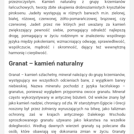
przezroczystym. Kamień naturalny z grupy krzemianów
łańcuchowych, tworzy zbite skupienia drobnoziarnistych kryształów
piroksenu. Jadeity występują w różnych barwach m.in. zielonej,
białej, różowej, czerwonej, żółto-pomarańczowej, brązowej, czy
czerwonej. Jadeit przez nie których jest uważany za kamień
zwiększający pewność siebie, pomagający odnaleźć najlepszą
drogę, pomagający w życiu rodzinnym w znalezieniu wspólnego
języka między pokoleniami, wzmacniający odwagę, sprawiedliwość,
współczucie, mądrość i skromność, dający też wewnętrzną
harmonię i cierpliwość.
Granat – kamień naturalny
Granat – kamień szlachetny, minerał należący do grupy krzemianów,
występujący we wszystkich odcieniach barw, z wyjątkiem barwy
niebieskiej. Nazwa minerału pochodzi z języka łacińskiego –
granatus, ponieważ wyglądem przypomina owoce granatu. Minerał
często wykorzystywany w antycznej biżuterii. Od wieków znany był
jako kamień nadziei, chroniący od zła. W starożytnym Egipcie i Grecji
noszony był przez żołnierzy wyruszających na bitwę, jako talizman
ochronny, zaś w krajach antycznego Dalekiego Wschodu
sproszkowanego granatu używano jako lekarstwa na wszelkie
dolegliwości. Według dawnych wierzeń granaty są polecane dla
osób, które obawiają się dokonania zmian w życiu. Granaty