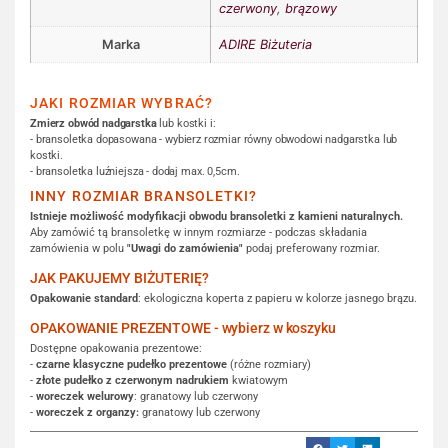
czerwony
,
brązowy
Marka
ADIRE Biżuteria
JAKI ROZMIAR WYBRAĆ?
Zmierz obwód nadgarstka
lub kostki i:
- bransoletka dopasowana - wybierz rozmiar równy obwodowi nadgarstka lub
kostki.
- bransoletka luźniejsza - dodaj max. 0,5cm.
INNY ROZMIAR BRANSOLETKI?
Istnieje możliwość modyfikacji obwodu bransoletki z kamieni naturalnych.
Aby zamówić tą bransoletkę w innym rozmiarze - podczas składania
zamówienia w polu
"Uwagi do zamówienia"
podaj preferowany rozmiar.
JAK PAKUJEMY BIŻUTERIĘ?
Opakowanie standard
: ekologiczna koperta z papieru w kolorze jasnego brązu.
OPAKOWANIE PREZENTOWE - wybierz w koszyku
Dostępne opakowania prezentowe:
-
czarne klasyczne pudełko prezentowe
(różne rozmiary)
-
złote pudełko z czerwonym nadrukiem
kwiatowym
-
woreczek welurowy
: granatowy lub czerwony
-
woreczek z organzy:
granatowy lub czerwony