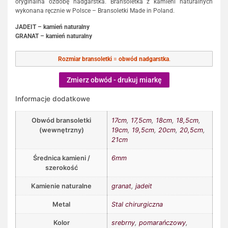
oryginalna ozdobę nadgarstka. Bransoletka z kamieni naturalnych
wykonana ręcznie w Polsce – Bransoletki Made in Poland.
JADEIT – kamień naturalny
GRANAT – kamień naturalny
Rozmiar bransoletki
=
obwód nadgarstka
.
Zmierz obwód - drukuj miarkę
Informacje dodatkowe
Obwód bransoletki
17cm
,
17,5cm
,
18cm
,
18,5cm
,
(wewnętrzny)
19cm
,
19,5cm
,
20cm
,
20,5cm
,
21cm
Średnica kamieni /
6mm
szerokość
Kamienie naturalne
granat
,
jadeit
Metal
Stal chirurgiczna
Kolor
srebrny
,
pomarańczowy
,