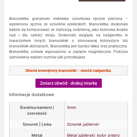
Bransoletka granatowo niebieska sznurkowa ręcznie pleciona –
wypleciona ręcznie ze sznurków jubilerskich. Bransoletka doskonale
będzie się komponować ze stylizacją codzienną, jako kolorowa kropka
nad i dla całości stroju. Doskonale wygląda na nadgarstku w
towarzystwie innych bransoletek o stonowanej kolorystyce lub
bransoletek skórzanych. Bransoletka jest bardzo lekka oraz praktyczna.
Bransoletka została wyposażona w zapięcie magnetyczne. Podczas
zamówienia wybierz rozmiar jaki potrzebujesz
Obwód wewnętrzny bransoletki
=
obwód nadgarstka
.
Zmierz obwód - drukuj miarkę
Informacje dodatkowe
Średnica kamieni /
5mm
szerokość
Sznurek | Linka
Sznurek jubilerski
Metal
Metal jubilerski: kolor srebro