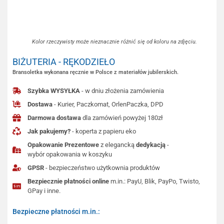
Kolor rzeczywisty może nieznacznie różnić się od koloru na zdjęciu.
BIŻUTERIA - RĘKODZIEŁO
Bransoletka wykonana ręcznie w Polsce z materiałów jubilerskich.
Szybka WYSYŁKA
- w dniu złożenia zamówienia
Dostawa
- Kurier, Paczkomat, OrlenPaczka, DPD
Darmowa dostawa
dla zamówień powyżej 180zł
Jak pakujemy?
- koperta z papieru eko
Opakowanie Prezentowe
z elegancką
dedykacją
-
wybór opakowania w koszyku
GPSR
- bezpieczeństwo użytkownia produktów
Bezpiecznie płatności online
m.in.: PayU, Blik, PayPo, Twisto,
GPay i inne.
Bezpieczne płatności m.in.: