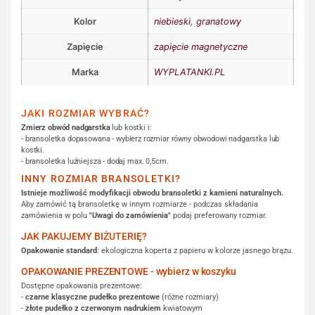
Kolor
niebieski
,
granatowy
Zapięcie
zapięcie magnetyczne
Marka
WYPLATANKI.PL
JAKI ROZMIAR WYBRAĆ?
Zmierz obwód nadgarstka
lub kostki i:
- bransoletka dopasowana - wybierz rozmiar równy obwodowi nadgarstka lub
kostki.
- bransoletka luźniejsza - dodaj max. 0,5cm.
INNY ROZMIAR BRANSOLETKI?
Istnieje możliwość modyfikacji obwodu bransoletki z kamieni naturalnych.
Aby zamówić tą bransoletkę w innym rozmiarze - podczas składania
zamówienia w polu
"Uwagi do zamówienia"
podaj preferowany rozmiar.
JAK PAKUJEMY BIŻUTERIĘ?
Opakowanie standard
: ekologiczna koperta z papieru w kolorze jasnego brązu.
OPAKOWANIE PREZENTOWE - wybierz w koszyku
Dostępne opakowania prezentowe:
-
czarne klasyczne pudełko prezentowe
(różne rozmiary)
-
złote pudełko z czerwonym nadrukiem
kwiatowym