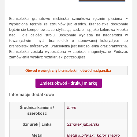
Bransoletka granatowo niebieska sznurkowa ręcznie pleciona –
wypleciona ręcznie ze sznurków jubilerskich. Bransoletka doskonale
będzie się komponować ze stylizacją codzienną, jako kolorowa kropka
nad i dla całości stroju. Doskonale wygląda na nadgarstku w
towarzystwie innych bransoletek o stonowanej kolorystyce lub
bransoletek skórzanych. Bransoletka jest bardzo lekka oraz praktyczna.
Bransoletka została wyposażona w zapięcie magnetyczne. Podczas
zamówienia wybierz rozmiar jaki potrzebujesz
Obwód wewnętrzny bransoletki
=
obwód nadgarstka
.
Zmierz obwód - drukuj miarkę
Informacje dodatkowe
Średnica kamieni /
5mm
szerokość
Sznurek | Linka
Sznurek jubilerski
Metal
Metal jubilerski: kolor srebro