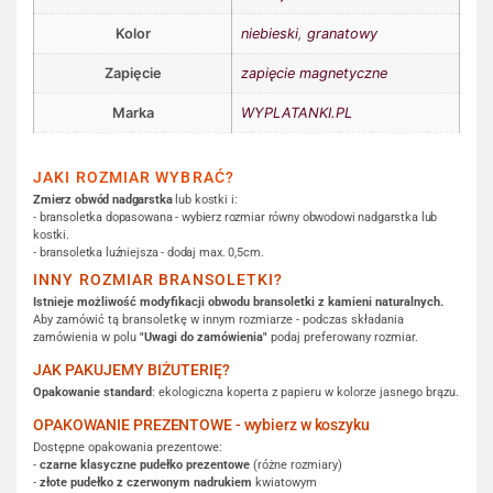
Kolor
niebieski
,
granatowy
Zapięcie
zapięcie magnetyczne
Marka
WYPLATANKI.PL
JAKI ROZMIAR WYBRAĆ?
Zmierz obwód nadgarstka
lub kostki i:
- bransoletka dopasowana - wybierz rozmiar równy obwodowi nadgarstka lub
kostki.
- bransoletka luźniejsza - dodaj max. 0,5cm.
INNY ROZMIAR BRANSOLETKI?
Istnieje możliwość modyfikacji obwodu bransoletki z kamieni naturalnych.
Aby zamówić tą bransoletkę w innym rozmiarze - podczas składania
zamówienia w polu
"Uwagi do zamówienia"
podaj preferowany rozmiar.
JAK PAKUJEMY BIŻUTERIĘ?
Opakowanie standard
: ekologiczna koperta z papieru w kolorze jasnego brązu.
OPAKOWANIE PREZENTOWE - wybierz w koszyku
Dostępne opakowania prezentowe:
-
czarne klasyczne pudełko prezentowe
(różne rozmiary)
-
złote pudełko z czerwonym nadrukiem
kwiatowym