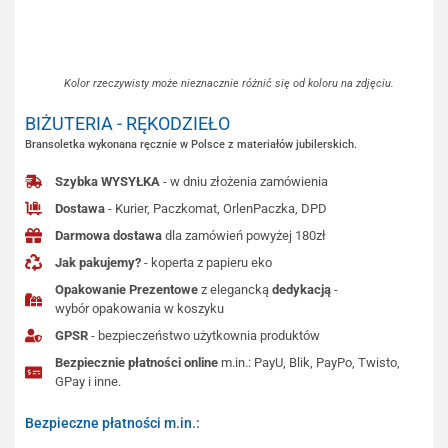
Kolor rzeczywisty może nieznacznie różnić się od koloru na zdjęciu.
BIŻUTERIA - RĘKODZIEŁO
Bransoletka wykonana ręcznie w Polsce z materiałów jubilerskich.
Szybka WYSYŁKA
- w dniu złożenia zamówienia
Dostawa
- Kurier, Paczkomat, OrlenPaczka, DPD
Darmowa dostawa
dla zamówień powyżej 180zł
Jak pakujemy?
- koperta z papieru eko
Opakowanie Prezentowe
z elegancką
dedykacją
-
wybór opakowania w koszyku
GPSR
- bezpieczeństwo użytkownia produktów
Bezpiecznie płatności online
m.in.: PayU, Blik, PayPo, Twisto,
GPay i inne.
Bezpieczne płatności m.in.: