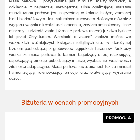
Masa perłowa – pozyskiwana jest z muszli małży morskich, a
dokładniej z najbardziej wewnętrznej silnie opalizującej warstwy
muszli. Masa perłowa jest najczęściej w kolorze białym, złamanej
bieli i bladoróżowym. Jest naturalnym surowcem złożonym głównie z
węglanu wapnia o krystalizacji aragonitu, zawiera aminokwasy i inne
minerały. Ludzkość znała już masę perłową (nacre) już dwa tysiące
lat przed Chrystusem. Wzmianki o „nacre” znaleźć można we
wszystkich ważniejszych księgach religijnych oraz w starożytnej
biżuterii pochodzącej z grobowców egipskich faraonów. Niektórzy
wierzą, że masa perłowa to kamień łagodzący stres, relaksujący,
uspokajający emocje, pobudzający intuicję, wyobraźnię, wrażliwość i
zdolności adaptacyjne. Masa perłowa uważana jest też za minerał
harmonizujący, równoważący emocje oraz ułatwiający wyrażanie
uczuć.
Biżuteria w cenach promocyjnych
PROMOCJA