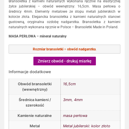
Bransoletka z kamieni naturalnych wykonana ręcznie na elastycznej
żyłce jubilerskiej – obwód wewnętrzny: 16,5cm. Masa perłowa o
średnicy 4mm. Elementy metalowe ze stopu metali jubilerskich w
kolorze złota. Elegancka bransoletka z kamieni naturalnych stanowi
gustowną, oryginalna ozdobę nadgarstka. Bransoletka z kamieni
naturalnych wykonana ręcznie w Polsce – Bransoletki Made in Poland.
MASA PERŁOWA – minerał naturalny
Rozmiar bransoletki
=
obwód nadgarstka
.
Zmierz obwód - drukuj miarkę
Informacje dodatkowe
Obwód bransoletki
16,5cm
(wewnętrzny)
Średnica kamieni /
3mm
,
4mm
szerokość
Kamienie naturalne
masa perłowa
Metal
Metal jubilerski: kolor złoto