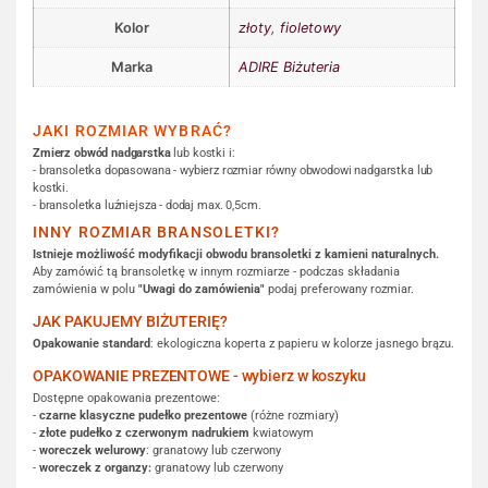
Kolor
złoty
,
fioletowy
Marka
ADIRE Biżuteria
JAKI ROZMIAR WYBRAĆ?
Zmierz obwód nadgarstka
lub kostki i:
- bransoletka dopasowana - wybierz rozmiar równy obwodowi nadgarstka lub
kostki.
- bransoletka luźniejsza - dodaj max. 0,5cm.
INNY ROZMIAR BRANSOLETKI?
Istnieje możliwość modyfikacji obwodu bransoletki z kamieni naturalnych.
Aby zamówić tą bransoletkę w innym rozmiarze - podczas składania
zamówienia w polu
"Uwagi do zamówienia"
podaj preferowany rozmiar.
JAK PAKUJEMY BIŻUTERIĘ?
Opakowanie standard
: ekologiczna koperta z papieru w kolorze jasnego brązu.
OPAKOWANIE PREZENTOWE - wybierz w koszyku
Dostępne opakowania prezentowe:
-
czarne klasyczne pudełko prezentowe
(różne rozmiary)
-
złote pudełko z czerwonym nadrukiem
kwiatowym
-
woreczek welurowy
: granatowy lub czerwony
-
woreczek z organzy:
granatowy lub czerwony