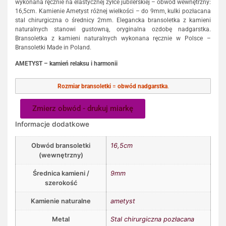
wykonana ręcznie na elastycznej żyłce jubilerskiej – obwód wewnętrzny:
16,5cm. Kamienie Ametyst różnej wielkości – do 9mm, kulki pozłacana
stal chirurgiczna o średnicy 2mm. Elegancka bransoletka z kamieni
naturalnych stanowi gustowną, oryginalna ozdobę nadgarstka.
Bransoletka z kamieni naturalnych wykonana ręcznie w Polsce –
Bransoletki Made in Poland.
AMETYST – kamień relaksu i harmonii
Rozmiar bransoletki
=
obwód nadgarstka
.
Zmierz obwód - drukuj miarkę
Informacje dodatkowe
Obwód bransoletki
16,5cm
(wewnętrzny)
Średnica kamieni /
9mm
szerokość
Kamienie naturalne
ametyst
Metal
Stal chirurgiczna pozłacana