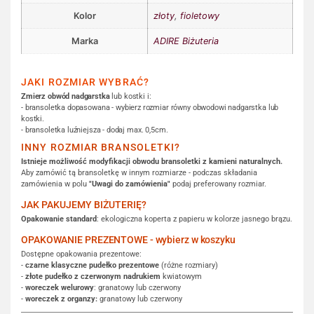
Kolor
złoty
,
fioletowy
Marka
ADIRE Biżuteria
JAKI ROZMIAR WYBRAĆ?
Zmierz obwód nadgarstka
lub kostki i:
- bransoletka dopasowana - wybierz rozmiar równy obwodowi nadgarstka lub
kostki.
- bransoletka luźniejsza - dodaj max. 0,5cm.
INNY ROZMIAR BRANSOLETKI?
Istnieje możliwość modyfikacji obwodu bransoletki z kamieni naturalnych.
Aby zamówić tą bransoletkę w innym rozmiarze - podczas składania
zamówienia w polu
"Uwagi do zamówienia"
podaj preferowany rozmiar.
JAK PAKUJEMY BIŻUTERIĘ?
Opakowanie standard
: ekologiczna koperta z papieru w kolorze jasnego brązu.
OPAKOWANIE PREZENTOWE - wybierz w koszyku
Dostępne opakowania prezentowe:
-
czarne klasyczne pudełko prezentowe
(różne rozmiary)
-
złote pudełko z czerwonym nadrukiem
kwiatowym
-
woreczek welurowy
: granatowy lub czerwony
-
woreczek z organzy:
granatowy lub czerwony