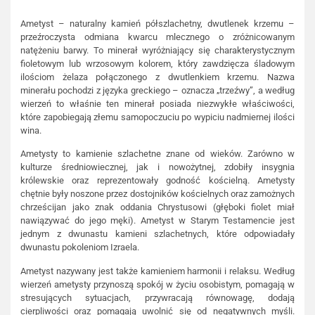
Ametyst – naturalny kamień półszlachetny, dwutlenek krzemu –
przeźroczysta odmiana kwarcu mlecznego o zróżnicowanym
natężeniu barwy. To minerał wyróżniający się charakterystycznym
fioletowym lub wrzosowym kolorem, który zawdzięcza śladowym
ilościom żelaza połączonego z dwutlenkiem krzemu. Nazwa
minerału pochodzi z języka greckiego – oznacza „trzeźwy”, a według
wierzeń to właśnie ten minerał posiada niezwykłe właściwości,
które zapobiegają złemu samopoczuciu po wypiciu nadmiernej ilości
wina.
Ametysty to kamienie szlachetne znane od wieków. Zarówno w
kulturze średniowiecznej, jak i nowożytnej, zdobiły insygnia
królewskie oraz reprezentowały godność kościelną. Ametysty
chętnie były noszone przez dostojników kościelnych oraz zamożnych
chrześcijan jako znak oddania Chrystusowi (głęboki fiolet miał
nawiązywać do jego męki). Ametyst w Starym Testamencie jest
jednym z dwunastu kamieni szlachetnych, które odpowiadały
dwunastu pokoleniom Izraela.
Ametyst nazywany jest także kamieniem harmonii i relaksu. Według
wierzeń ametysty przynoszą spokój w życiu osobistym, pomagają w
stresujących sytuacjach, przywracają równowagę, dodają
cierpliwości oraz pomagają uwolnić się od negatywnych myśli.