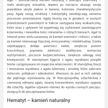
Agat – półszlachetny kamień naturalny, z zewnątrz szaro-bury –
mało atrakcyjny wizualnie, dopiero po rozcięciu ukazuje swoje
prawdziwe ukryte piękno w barwne, kolorowe charakterystyczne
pasy. Agaty swoją strukturę i kolorystykę zawdzięczają samemu
procesowi powstawania. Agaty tworzą się w geodach, w pustych
przestrzeniach powstałych w trakcie zastygania lawy wulkanicznej,
które wraz z upływem lat wypełniają się roztworami zawierającymi
krzemionkę i niewielkie ilości minerałów o różnych barwach. Agat to
minerał przez wielu uznawany za kamień wierności i miłości, a także
za kamień równowagi fizycznej, emocjonalnej i intelektualnej. Działa
uspokajająco, dodaje pewności siebie, zwiększa poziom
koncentracji, poprawia zdolności analityczne, wzmacnia
wytrzymałość, poczucie bezpieczeństwa, zwiększa odwagę oraz
kreatywność. W starożytnym Egipcie z agatu wyrabiano posążki
bóstw i przypisywano im magiczne właściwości. W starożytnej Grecji
i renesansie wyrabiano z agatu talizmany i amulety, które zalecano
mówcom, politykom i adwokatom. Wierzono, że jest w nich zaklęty
dar pięknego wysławiania się. W Rzeczpospolitej szlacheckiej z
czerwonej odmiany agatu, zwanej krwawnikiem, wyrabiano sygnety
dla szlachty. Agatów używano również do wyrobu cennych pieczęci,
służących do pieczętowania listów.
Hematyt – kamień naturalny