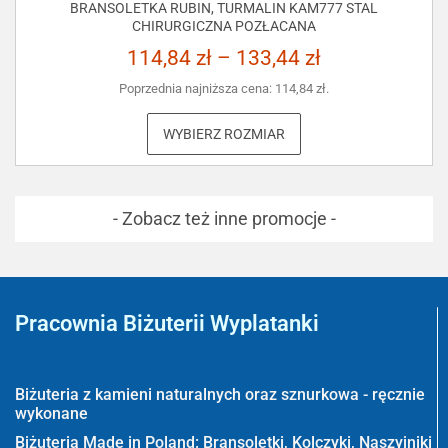
BRANSOLETKA RUBIN, TURMALIN KAM777 STAL
CHIRURGICZNA POZŁACANA
114,84
zł
–
133,44
zł
Poprzednia najniższa cena:
114,84
zł
.
WYBIERZ ROZMIAR
- Zobacz też inne promocje -
Pracownia Biżuterii Wyplatanki
Wyplatanki.pl - Biżuteria ADIRE
Biżuteria z kamieni naturalnych oraz sznurkowa - ręcznie
wykonane
Biżuteria Made in Poland: Bransoletki, Kolczyki, Naszyjniki