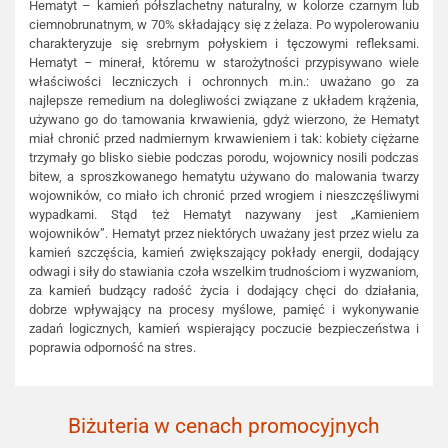
Hematyt – kamień półszlachetny naturalny, w kolorze czarnym lub
ciemnobrunatnym, w 70% składający się z żelaza. Po wypolerowaniu
charakteryzuje się srebrnym połyskiem i tęczowymi refleksami.
Hematyt – minerał, któremu w starożytności przypisywano wiele
właściwości leczniczych i ochronnych m.in.: uważano go za
najlepsze remedium na dolegliwości związane z układem krążenia,
używano go do tamowania krwawienia, gdyż wierzono, że Hematyt
miał chronić przed nadmiernym krwawieniem i tak: kobiety ciężarne
trzymały go blisko siebie podczas porodu, wojownicy nosili podczas
bitew, a sproszkowanego hematytu używano do malowania twarzy
wojowników, co miało ich chronić przed wrogiem i nieszczęśliwymi
wypadkami. Stąd też Hematyt nazywany jest „Kamieniem
wojowników”. Hematyt przez niektórych uważany jest przez wielu za
kamień szczęścia, kamień zwiększający pokłady energii, dodający
odwagi i siły do stawiania czoła wszelkim trudnościom i wyzwaniom,
za kamień budzący radość życia i dodający chęci do działania,
dobrze wpływający na procesy myślowe, pamięć i wykonywanie
zadań logicznych, kamień wspierający poczucie bezpieczeństwa i
poprawia odporność na stres.
Biżuteria w cenach promocyjnych