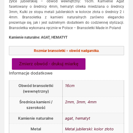
żyłce jubilerskiej – obwód wewnętrzny: 16cm. Kamienie Agat
fasetowany o średnicy 4mm, hematyt oliwka miedziana o średnicy
3mm, Kulki ze stopu metali jubilerskich w kolorze złota o średnicy 2 i
4mm. Bransoletka z kamieni naturalnych zarówno elegancko
prezentuje się, jak i jest subtelnym dodatkiem do codziennej stylizacji.
Bransoletka wykonana ręcznie w Polsce – Bransoletki Made in Poland
Kamienie naturalne: AGAT, HEMATYT
Rozmiar bransoletki
=
obwód nadgarstka
.
Zmierz obwód - drukuj miarkę
Informacje dodatkowe
Obwód bransoletki
16cm
(wewnętrzny)
Średnica kamieni /
2mm
,
3mm
,
4mm
szerokość
Kamienie naturalne
agat
,
hematyt
Metal
Metal jubilerski: kolor złoto