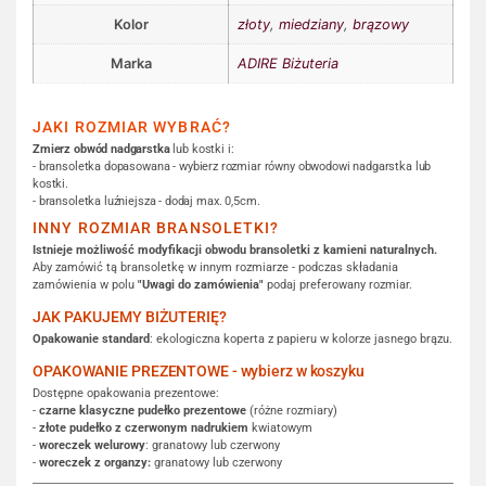
Kolor
złoty
,
miedziany
,
brązowy
Marka
ADIRE Biżuteria
JAKI ROZMIAR WYBRAĆ?
Zmierz obwód nadgarstka
lub kostki i:
- bransoletka dopasowana - wybierz rozmiar równy obwodowi nadgarstka lub
kostki.
- bransoletka luźniejsza - dodaj max. 0,5cm.
INNY ROZMIAR BRANSOLETKI?
Istnieje możliwość modyfikacji obwodu bransoletki z kamieni naturalnych.
Aby zamówić tą bransoletkę w innym rozmiarze - podczas składania
zamówienia w polu
"Uwagi do zamówienia"
podaj preferowany rozmiar.
JAK PAKUJEMY BIŻUTERIĘ?
Opakowanie standard
: ekologiczna koperta z papieru w kolorze jasnego brązu.
OPAKOWANIE PREZENTOWE - wybierz w koszyku
Dostępne opakowania prezentowe:
-
czarne klasyczne pudełko prezentowe
(różne rozmiary)
-
złote pudełko z czerwonym nadrukiem
kwiatowym
-
woreczek welurowy
: granatowy lub czerwony
-
woreczek z organzy:
granatowy lub czerwony