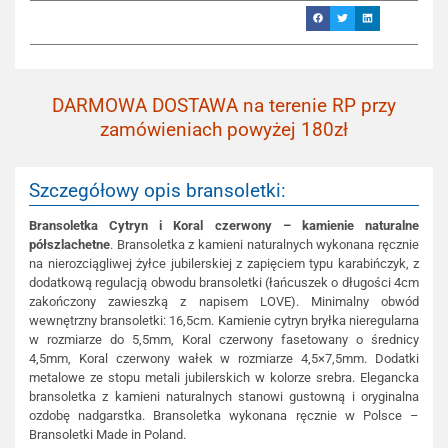
DARMOWA DOSTAWA na terenie RP przy
zamówieniach powyżej 180zł
Szczegółowy opis bransoletki:
Bransoletka Cytryn i Koral czerwony – kamienie naturalne
półszlachetne
. Bransoletka z kamieni naturalnych wykonana ręcznie
na nierozciągliwej żyłce jubilerskiej z zapięciem typu karabińczyk, z
dodatkową regulacją obwodu bransoletki (łańcuszek o długości 4cm
zakończony zawieszką z napisem LOVE). Minimalny obwód
wewnętrzny bransoletki: 16,5cm. Kamienie cytryn bryłka nieregularna
w rozmiarze do 5,5mm, Koral czerwony fasetowany o średnicy
4,5mm, Koral czerwony wałek w rozmiarze 4,5×7,5mm. Dodatki
metalowe ze stopu metali jubilerskich w kolorze srebra. Elegancka
bransoletka z kamieni naturalnych stanowi gustowną i oryginalna
ozdobę nadgarstka. Bransoletka wykonana ręcznie w Polsce –
Bransoletki Made in Poland.