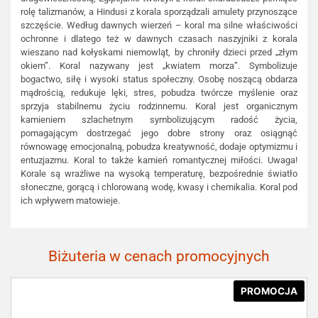
rolę talizmanów, a Hindusi z korala sporządzali amulety przynoszące
szczęście. Według dawnych wierzeń – koral ma silne właściwości
ochronne i dlatego też w dawnych czasach naszyjniki z korala
wieszano nad kołyskami niemowląt, by chroniły dzieci przed „złym
okiem”. Koral nazywany jest „kwiatem morza”. Symbolizuje
bogactwo, siłę i wysoki status społeczny. Osobę noszącą obdarza
mądrością, redukuje lęki, stres, pobudza twórcze myślenie oraz
sprzyja stabilnemu życiu rodzinnemu. Koral jest organicznym
kamieniem szlachetnym symbolizującym radość życia,
pomagającym dostrzegać jego dobre strony oraz osiągnąć
równowagę emocjonalną, pobudza kreatywność, dodaje optymizmu i
entuzjazmu. Koral to także kamień romantycznej miłości. Uwaga!
Korale są wrażliwe na wysoką temperaturę, bezpośrednie światło
słoneczne, gorącą i chlorowaną wodę, kwasy i chemikalia. Koral pod
ich wpływem matowieje.
Biżuteria w cenach promocyjnych
PROMOCJA