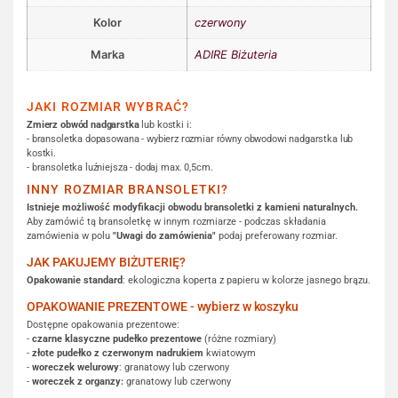
Kolor
czerwony
Marka
ADIRE Biżuteria
JAKI ROZMIAR WYBRAĆ?
Zmierz obwód nadgarstka
lub kostki i:
- bransoletka dopasowana - wybierz rozmiar równy obwodowi nadgarstka lub
kostki.
- bransoletka luźniejsza - dodaj max. 0,5cm.
INNY ROZMIAR BRANSOLETKI?
Istnieje możliwość modyfikacji obwodu bransoletki z kamieni naturalnych.
Aby zamówić tą bransoletkę w innym rozmiarze - podczas składania
zamówienia w polu
"Uwagi do zamówienia"
podaj preferowany rozmiar.
JAK PAKUJEMY BIŻUTERIĘ?
Opakowanie standard
: ekologiczna koperta z papieru w kolorze jasnego brązu.
OPAKOWANIE PREZENTOWE - wybierz w koszyku
Dostępne opakowania prezentowe:
-
czarne klasyczne pudełko prezentowe
(różne rozmiary)
-
złote pudełko z czerwonym nadrukiem
kwiatowym
-
woreczek welurowy
: granatowy lub czerwony
-
woreczek z organzy:
granatowy lub czerwony