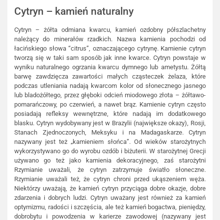
Cytryn – kamień naturalny
Cytryn – żółta odmiana kwarcu, kamień ozdobny półszlachetny
należący do minerałów rzadkich. Nazwa kamienia pochodzi od
łacińskiego słowa “citrus”, oznaczającego cytrynę. Kamienie cytryn
tworzą się w taki sam sposób jak inne kwarce. Cytryn powstaje w
wyniku naturalnego ogrzania kwarcu dymnego lub ametystu. Żółtą
barwę zawdzięcza zawartości małych cząsteczek żelaza, które
podczas utleniania nadają kwarcom kolor od słonecznego jasnego
lub bladożółtego, przez głęboki odcień miodowego złota – żółtawo-
pomarańczowy, po czerwień, a nawet brąz. Kamienie cytryn często
posiadają refleksy wewnętrzne, które nadają im dodatkowego
blasku. Cytryn wydobywany jest w Brazylii (największe okazy), Rosji,
Stanach Zjednoczonych, Meksyku i na Madagaskarze. Cytryn
nazywany jest też „kamieniem słońca”. Od wieków starożytnych
wykorzystywano go do wyrobu ozdób i biżuterii. W starożytnej Grecji
używano go też jako kamienia dekoracyjnego, zaś starożytni
Rzymianie uważali, że cytryn zatrzymuje światło słoneczne.
Rzymianie uważali też, że cytryn chroni przed ukąszeniem węża.
Niektórzy uważają, że kamień cytryn przyciąga dobre okazje, dobre
zdarzenia i dobrych ludzi. Cytryn uważany jest również za kamień
optymizmu, radości i szczęścia, ale też kamień bogactwa, pieniędzy,
dobrobytu i powodzenia w karierze zawodowej (nazywany jest