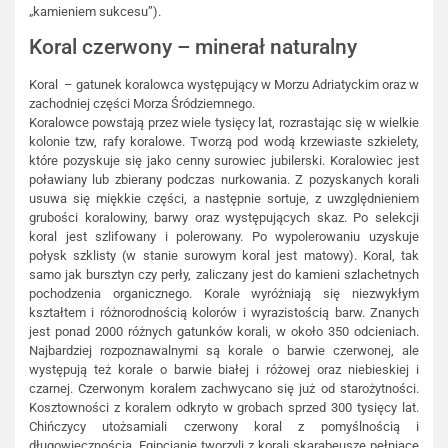
„kamieniem sukcesu”).
Koral czerwony – minerał naturalny
Koral – gatunek koralowca występujący w Morzu Adriatyckim oraz w
zachodniej części Morza Śródziemnego.
Koralowce powstają przez wiele tysięcy lat, rozrastając się w wielkie
kolonie tzw, rafy koralowe. Tworzą pod wodą krzewiaste szkielety,
które pozyskuje się jako cenny surowiec jubilerski. Koralowiec jest
poławiany lub zbierany podczas nurkowania. Z pozyskanych korali
usuwa się miękkie części, a następnie sortuje, z uwzględnieniem
grubości koralowiny, barwy oraz występujących skaz. Po selekcji
koral jest szlifowany i polerowany. Po wypolerowaniu uzyskuje
połysk szklisty (w stanie surowym koral jest matowy). Koral, tak
samo jak bursztyn czy perły, zaliczany jest do kamieni szlachetnych
pochodzenia organicznego. Korale wyróżniają się niezwykłym
kształtem i różnorodnością kolorów i wyrazistością barw. Znanych
jest ponad 2000 różnych gatunków korali, w około 350 odcieniach.
Najbardziej rozpoznawalnymi są korale o barwie czerwonej, ale
występują też korale o barwie białej i różowej oraz niebieskiej i
czarnej. Czerwonym koralem zachwycano się już od starożytności.
Kosztowności z koralem odkryto w grobach sprzed 300 tysięcy lat.
Chińczycy utożsamiali czerwony koral z pomyślnością i
długowiecznością, Egipcjanie tworzyli z korali skarabeusze pełniące