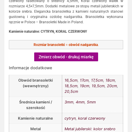
czerwony fasetowany o średnicy 4,5mm, Koral czerwony wałek w
rozmiarze 4,5×7,5mm. Dodatki metalowe ze stopu metali jubilerskich w
kolorze srebra. Elegancka bransoletka z kamieni naturalnych stanowi
gustowną i oryginalna ozdobę nadgarstka. Bransoletka wykonana
ręcznie w Polsce – Bransoletki Made in Poland.
Kamienie naturalne: CYTRYN, KORAL CZERWONY
Rozmiar bransoletki
=
obwód nadgarstka
.
Zmierz obwód - drukuj miarkę
Informacje dodatkowe
Obwód bransoletki
16,5cm
,
17cm
,
17,5cm
,
18cm
,
(wewnętrzny)
18,5cm
,
19cm
,
19,5cm
,
20cm
,
20,5cm
Średnica kamieni /
3mm
,
4mm
,
5mm
szerokość
Kamienie naturalne
cytryn
,
koral czerwony
Metal
Metal jubilerski: kolor srebro