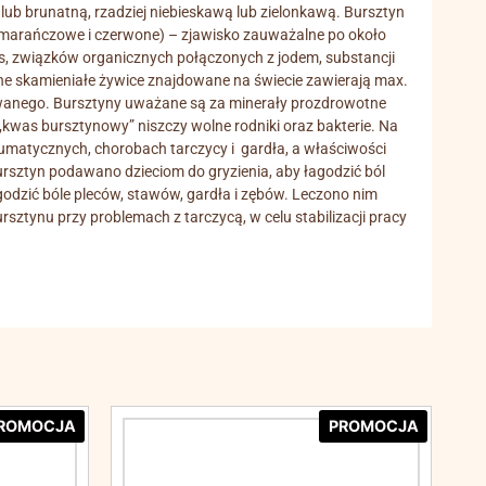
lub brunatną, rzadziej niebieskawą lub zielonkawą. Bursztyn
pomarańczowe i czerwone) – zjawisko zauważalne po około
tas, związków organicznych połączonych z jodem, substancji
ne skamieniałe żywice znajdowane na świecie zawierają max.
fowanego. Bursztyny uważane są za minerały prozdrowotne
„kwas bursztynowy” niszczy wolne rodniki oraz bakterie. Na
eumatycznych, chorobach tarczycy i gardła, a właściwości
rsztyn podawano dzieciom do gryzienia, aby łagodzić ból
odzić bóle pleców, stawów, gardła i zębów. Leczono nim
rsztynu przy problemach z tarczycą, w celu stabilizacji pracy
ROMOCJA
PROMOCJA