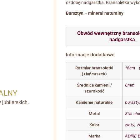
ozdobę nadgarstka. Bransoletka wykon
Bursztyn – minerał naturalny
Obwód wewnętrzny bransol
nadgarstka
.
Informacje dodatkowe
Rozmiar bransoletki
18cm (
(+łańcuszek)
Średnica kamieni /
6mm
ALNY
szerokość
jubilerskich.
Kamienie naturalne
burszty
Metal
Stal ch
Kolor
złoty
,
ż
Marka
ADIRE B