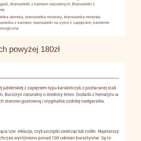
ugość
,
Bransoletki z kamieni naturalnych
,
Bransoletki z
nej
letka damska
,
bransoletka minerały
,
bransoletka minerały
nsoletka z kamieni
,
bransoletki na żyłce z zapięciem
,
kamienie
hirurgiczna
 powyżej 180zł
jubilerskiej z zapięciem typu karabińczyk z pozłacanej stali
m. Bursztyn naturalny o średnicy 6mm. Dodatki z hematytu w
alnych stanowi gustowną i oryginalna ozdobę nadgarstka.
a tzw. inkluzje, czyli szczątki zwierząt lub roślin. Najstarszy
Dotychczas wyróżniono ponad 100 odmian bursztynów. Są to