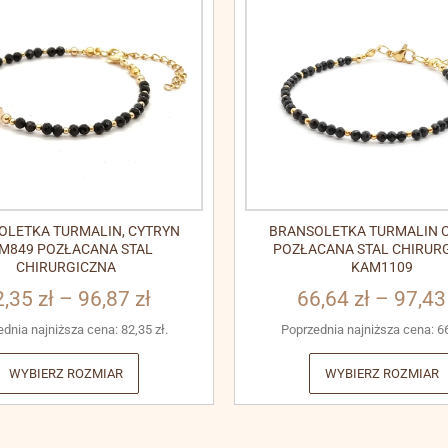
OLETKA TURMALIN, CYTRYN
BRANSOLETKA TURMALIN C
M849 POZŁACANA STAL
POZŁACANA STAL CHIRUR
CHIRURGICZNA
KAM1109
2,35
zł
–
96,87
zł
66,64
zł
–
97,4
ednia najniższa cena:
82,35
zł
.
Poprzednia najniższa cena:
6
WYBIERZ ROZMIAR
WYBIERZ ROZMIAR