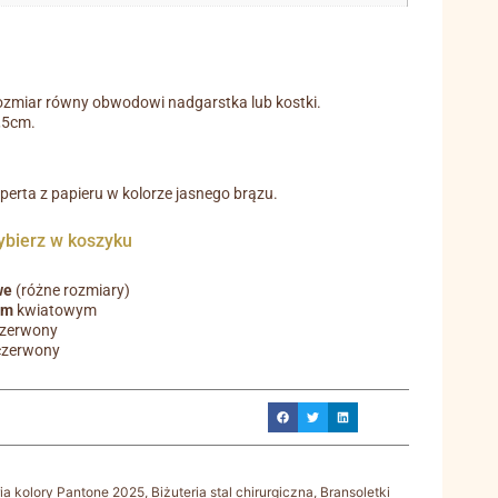
ozmiar równy obwodowi nadgarstka lub kostki.
0,5cm.
operta z papieru w kolorze jasnego brązu.
ierz w koszyku
we
(różne rozmiary)
em
kwiatowym
czerwony
czerwony
ria kolory Pantone 2025
,
Biżuteria stal chirurgiczna
,
Bransoletki