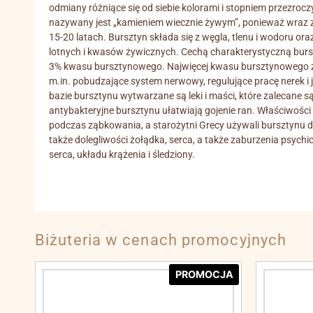
odmiany różniące się od siebie kolorami i stopniem przezroc
nazywany jest „kamieniem wiecznie żywym”, ponieważ wraz z
15-20 latach. Bursztyn składa się z węgla, tlenu i wodoru o
lotnych i kwasów żywicznych. Cechą charakterystyczną burs
3% kwasu bursztynowego. Najwięcej kwasu bursztynowego zna
m.in. pobudzające system nerwowy, regulujące pracę nerek i 
bazie bursztynu wytwarzane są leki i maści, które zalecane
antybakteryjne bursztynu ułatwiają gojenie ran. Właściwośc
podczas ząbkowania, a starożytni Grecy używali bursztynu d
także dolegliwości żołądka, serca, a także zaburzenia psychi
serca, układu krążenia i śledziony.
Biżuteria w cenach promocyjnych
PROMOCJA