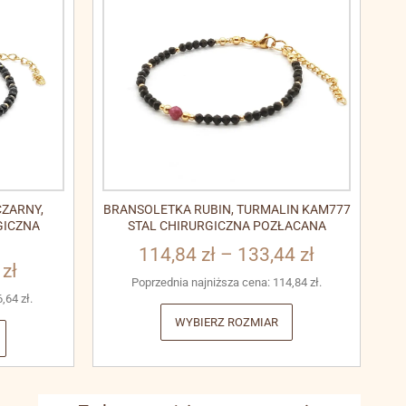
ZARNY,
BRANSOLETKA RUBIN, TURMALIN KAM777
GICZNA
STAL CHIRURGICZNA POZŁACANA
114,84
zł
–
133,44
zł
3
zł
Poprzednia najniższa cena:
114,84
zł
.
6,64
zł
.
WYBIERZ ROZMIAR