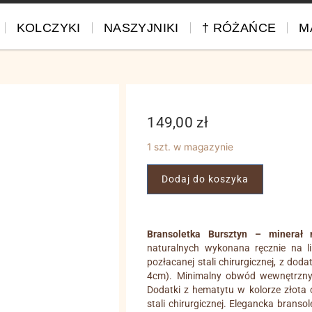
KOLCZYKI
NASZYJNIKI
† RÓŻAŃCE
M
149,00
zł
1 szt. w magazynie
Dodaj do koszyka
Bransoletka Bursztyn – minerał n
naturalnych wykonana ręcznie na lin
pozłacanej stali chirurgicznej, z do
4cm). Minimalny obwód wewnętrzny 
Dodatki z hematytu w kolorze złota or
stali chirurgicznej. Elegancka brans