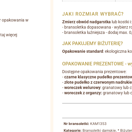
JAKI ROZMIAR WYBRAĆ?
r opakowania w
Zmierz obwód nadgarstka
lub kostki i:
- bransoletka dopasowana - wybierz r
- bransoletka luźniejsza - dodaj max. 
aj więcej
JAK PAKUJEMY BIŻUTERIĘ?
Opakowanie standard
: ekologiczna k
OPAKOWANIE PREZENTOWE - wyb
Dostępne opakowania prezentowe:
-
czarne klasyczne pudełko prezento
-
złote pudełko z czerwonym nadruki
-
woreczek welurowy
: granatowy lub 
-
woreczek z organzy:
granatowy lub 
Nr bransoletki:
KAM1353
Kategorie:
Bransoletki damskie
,
* Biżute