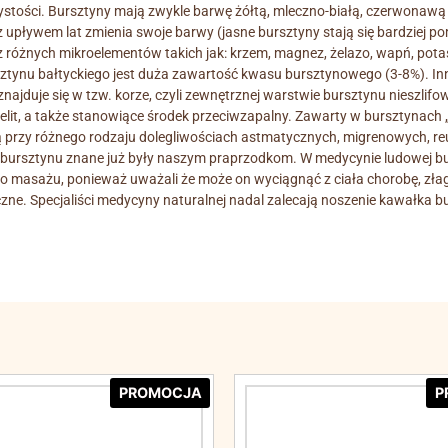
zystości. Bursztyny mają zwykle barwę żółtą, mleczno-białą, czerwonawą 
 upływem lat zmienia swoje barwy (jasne bursztyny stają się bardziej 
raz różnych mikroelementów takich jak: krzem, magnez, żelazo, wapń, po
ztynu bałtyckiego jest duża zawartość kwasu bursztynowego (3-8%). In
jduje się w tzw. korze, czyli zewnętrznej warstwie bursztynu nieszli
jelit, a także stanowiące środek przeciwzapalny. Zawarty w bursztynach 
 są przy różnego rodzaju dolegliwościach astmatycznych, migrenowych, r
i bursztynu znane już były naszym praprzodkom. W medycynie ludowej bu
o masażu, ponieważ uważali że może on wyciągnąć z ciała chorobę, złag
czne. Specjaliści medycyny naturalnej nadal zalecają noszenie kawałka bu
PROMOCJA
P