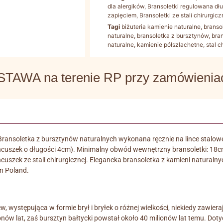
dla alergików
,
Bransoletki regulowana dł
zapięciem
,
Bransoletki ze stali chirurgicz
Tagi
biżuteria kamienie naturalne
,
branso
naturalne
,
bransoletka z bursztynów
,
bra
naturalne
,
kamienie półszlachetne
,
stal c
WA na terenie RP przy zamówieniach
 Bransoletka z bursztynów naturalnych wykonana ręcznie na lince stalowej 
ańcuszek o długości 4cm). Minimalny obwód wewnętrzny bransoletki: 18c
 łańcuszek ze stali chirurgicznej. Elegancka bransoletka z kamieni natur
n Poland.
ystępująca w formie brył i bryłek o różnej wielkości, niekiedy zawierając
lionów lat, zaś bursztyn bałtycki powstał około 40 milionów lat temu. 