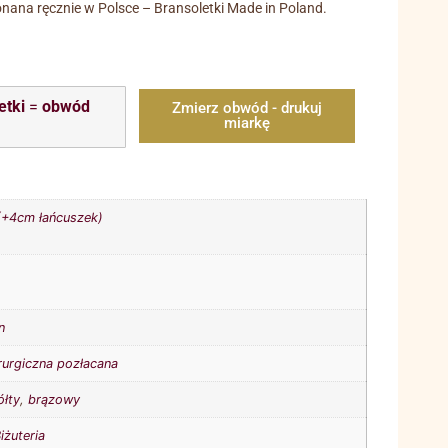
ana ręcznie w Polsce – Bransoletki Made in Poland.
etki
=
obwód
Zmierz obwód - drukuj
miarkę
+4cm łańcuszek)
n
irurgiczna pozłacana
ółty
,
brązowy
iżuteria