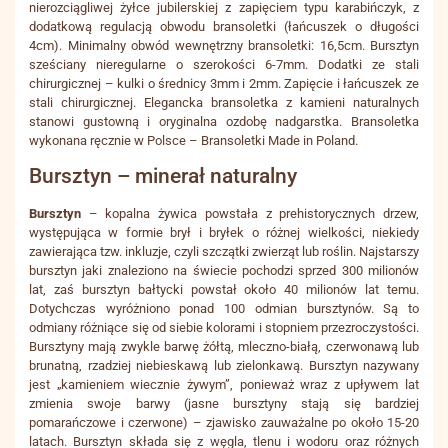
nierozciągliwej żyłce jubilerskiej z zapięciem typu karabińczyk, z
dodatkową regulacją obwodu bransoletki (łańcuszek o długości
4cm). Minimalny obwód wewnętrzny bransoletki: 16,5cm. Bursztyn
sześciany nieregularne o szerokości 6-7mm. Dodatki ze stali
chirurgicznej – kulki o średnicy 3mm i 2mm. Zapięcie i łańcuszek ze
stali chirurgicznej. Elegancka bransoletka z kamieni naturalnych
stanowi gustowną i oryginalna ozdobę nadgarstka. Bransoletka
wykonana ręcznie w Polsce – Bransoletki Made in Poland.
Bursztyn – minerał naturalny
Bursztyn
– kopalna żywica powstała z prehistorycznych drzew,
występująca w formie brył i bryłek o różnej wielkości, niekiedy
zawierająca tzw. inkluzje, czyli szczątki zwierząt lub roślin. Najstarszy
bursztyn jaki znaleziono na świecie pochodzi sprzed 300 milionów
lat, zaś bursztyn bałtycki powstał około 40 milionów lat temu.
Dotychczas wyróżniono ponad 100 odmian bursztynów. Są to
odmiany różniące się od siebie kolorami i stopniem przezroczystości.
Bursztyny mają zwykle barwę żółtą, mleczno-białą, czerwonawą lub
brunatną, rzadziej niebieskawą lub zielonkawą. Bursztyn nazywany
jest „kamieniem wiecznie żywym”, ponieważ wraz z upływem lat
zmienia swoje barwy (jasne bursztyny stają się bardziej
pomarańczowe i czerwone) – zjawisko zauważalne po około 15-20
latach. Bursztyn składa się z węgla, tlenu i wodoru oraz różnych