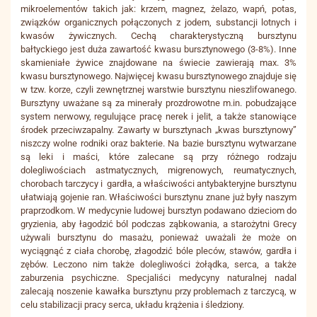
mikroelementów takich jak: krzem, magnez, żelazo, wapń, potas,
związków organicznych połączonych z jodem, substancji lotnych i
kwasów żywicznych. Cechą charakterystyczną bursztynu
bałtyckiego jest duża zawartość kwasu bursztynowego (3-8%). Inne
skamieniałe żywice znajdowane na świecie zawierają max. 3%
kwasu bursztynowego. Najwięcej kwasu bursztynowego znajduje się
w tzw. korze, czyli zewnętrznej warstwie bursztynu nieszlifowanego.
Bursztyny uważane są za minerały prozdrowotne m.in. pobudzające
system nerwowy, regulujące pracę nerek i jelit, a także stanowiące
środek przeciwzapalny. Zawarty w bursztynach „kwas bursztynowy”
niszczy wolne rodniki oraz bakterie. Na bazie bursztynu wytwarzane
są leki i maści, które zalecane są przy różnego rodzaju
dolegliwościach astmatycznych, migrenowych, reumatycznych,
chorobach tarczycy i gardła, a właściwości antybakteryjne bursztynu
ułatwiają gojenie ran. Właściwości bursztynu znane już były naszym
praprzodkom. W medycynie ludowej bursztyn podawano dzieciom do
gryzienia, aby łagodzić ból podczas ząbkowania, a starożytni Grecy
używali bursztynu do masażu, ponieważ uważali że może on
wyciągnąć z ciała chorobę, złagodzić bóle pleców, stawów, gardła i
zębów. Leczono nim także dolegliwości żołądka, serca, a także
zaburzenia psychiczne. Specjaliści medycyny naturalnej nadal
zalecają noszenie kawałka bursztynu przy problemach z tarczycą, w
celu stabilizacji pracy serca, układu krążenia i śledziony.