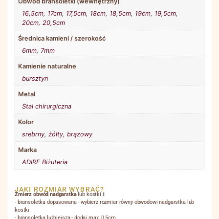
Obwód bransoletki (wewnętrzny)
16,5cm
,
17cm
,
17,5cm
,
18cm
,
18,5cm
,
19cm
,
19,5cm
,
20cm
,
20,5cm
Średnica kamieni / szerokość
6mm
,
7mm
Kamienie naturalne
bursztyn
Metal
Stal chirurgiczna
Kolor
srebrny
,
żółty
,
brązowy
Marka
ADIRE Biżuteria
JAKI ROZMIAR WYBRAĆ?
Zmierz obwód nadgarstka
lub kostki i:
- bransoletka dopasowana - wybierz rozmiar równy obwodowi nadgarstka lub
kostki.
- bransoletka luźniejsza - dodaj max. 0,5cm.