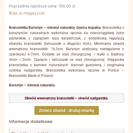
Poprzednia najniższa cena:
109,00
zł
.
Brak w magazynie
Bransoletka Bursztyn – minerał naturalny, żywica kopalna
. Bransoletka z
bursztynów naturalnych wykonana ręcznie na nierozciągliwej żyłce
jubilerskiej z zapięciem typu karabińczyk, z dodatkową regulacją
obwodu bransoletki (łańcuszek o długości 4cm). Minimalny obwód
wewnętrzny bransoletki: 16,5cm. Bursztyn sześciany nieregularne o
szerokości 6-7mm. Dodatki ze stali chirurgicznej – kulki o średnicy
3mm i 2mm. Zapięcie i łańcuszek ze stali chirurgicznej. Elegancka
bransoletka z kamieni naturalnych stanowi gustowną i oryginalna
ozdobę nadgarstka. Bransoletka wykonana ręcznie w Polsce –
Bransoletki Made in Poland.
Bursztyn – minerał naturalny
Obwód wewnętrzny bransoletki
=
obwód nadgarstka
.
Zmierz obwód - drukuj miarkę
Informacje dodatkowe