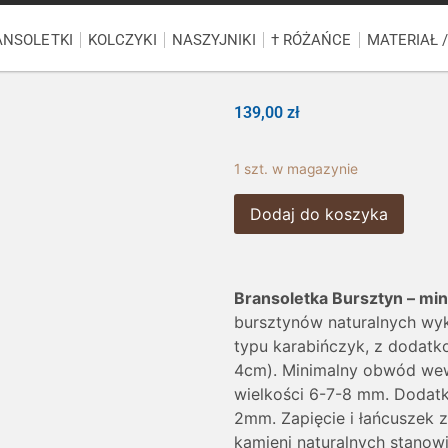
ANSOLETKI
KOLCZYKI
NASZYJNIKI
† RÓŻAŃCE
MATERIAŁ 
139,00
zł
1 szt. w magazynie
Dodaj do koszyka
Bransoletka Bursztyn – min
bursztynów naturalnych wyko
typu karabińczyk, z dodatk
4cm). Minimalny obwód wewn
wielkości 6-7-8 mm. Dodatki 
2mm. Zapięcie i łańcuszek z 
kamieni naturalnych stanow