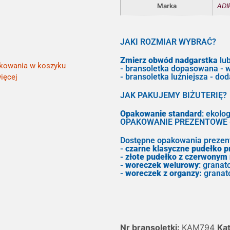
Marka
ADIR
JAKI ROZMIAR WYBRAĆ?
Zmierz obwód nadgarstka
lub
kowania w koszyku
- bransoletka dopasowana - w
- bransoletka luźniejsza - do
ięcej
JAK PAKUJEMY BIŻUTERIĘ?
Opakowanie standard
: ekolo
OPAKOWANIE PREZENTOWE - 
Dostępne opakowania prezen
-
czarne klasyczne pudełko 
-
złote pudełko z czerwonym
-
woreczek welurowy
: granat
-
woreczek z organzy:
granat
Nr bransoletki:
KAM794
Kat