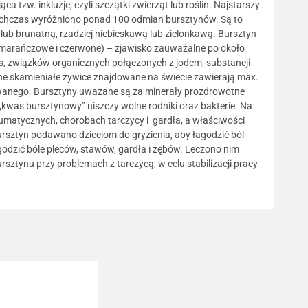
a tzw. inkluzje, czyli szczątki zwierząt lub roślin. Najstarszy
Dotychczas wyróżniono ponad 100 odmian bursztynów. Są to
lub brunatną, rzadziej niebieskawą lub zielonkawą. Bursztyn
pomarańczowe i czerwone) – zjawisko zauważalne po około
tas, związków organicznych połączonych z jodem, substancji
ne skamieniałe żywice znajdowane na świecie zawierają max.
fowanego. Bursztyny uważane są za minerały prozdrowotne
„kwas bursztynowy” niszczy wolne rodniki oraz bakterie. Na
eumatycznych, chorobach tarczycy i gardła, a właściwości
rsztyn podawano dzieciom do gryzienia, aby łagodzić ból
odzić bóle pleców, stawów, gardła i zębów. Leczono nim
rsztynu przy problemach z tarczycą, w celu stabilizacji pracy