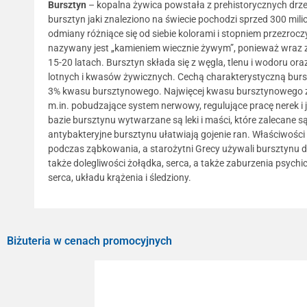
Bursztyn
– kopalna żywica powstała z prehistorycznych drzew, w
bursztyn jaki znaleziono na świecie pochodzi sprzed 300 mi
odmiany różniące się od siebie kolorami i stopniem przezroc
nazywany jest „kamieniem wiecznie żywym”, ponieważ wraz z
15-20 latach. Bursztyn składa się z węgla, tlenu i wodoru o
lotnych i kwasów żywicznych. Cechą charakterystyczną burs
3% kwasu bursztynowego. Najwięcej kwasu bursztynowego zna
m.in. pobudzające system nerwowy, regulujące pracę nerek i 
bazie bursztynu wytwarzane są leki i maści, które zalecane
antybakteryjne bursztynu ułatwiają gojenie ran. Właściwośc
podczas ząbkowania, a starożytni Grecy używali bursztynu d
także dolegliwości żołądka, serca, a także zaburzenia psychi
serca, układu krążenia i śledziony.
Biżuteria w cenach promocyjnych