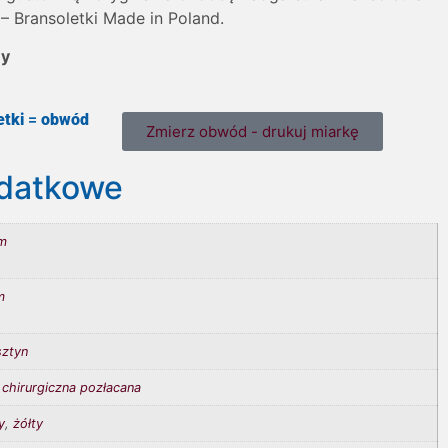
– Bransoletki Made in Poland.
ny
tki
=
obwód
Zmierz obwód - drukuj miarkę
odatkowe
m
m
sztyn
 chirurgiczna pozłacana
y
,
żółty