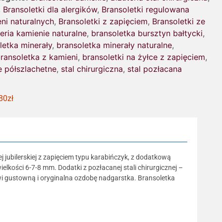
,
Bransoletki dla alergików
,
Bransoletki regulowana
eni naturalnych
,
Bransoletki z zapięciem
,
Bransoletki ze
teria kamienie naturalne
,
bransoletka bursztyn bałtycki
,
letka minerały
,
bransoletka minerały naturalne
,
ransoletka z kamieni
,
bransoletki na żyłce z zapięciem
,
e półszlachetne
,
stal chirurgiczna
,
stal pozłacana
80zł
 jubilerskiej z zapięciem typu karabińczyk, z dodatkową
lkości 6-7-8 mm. Dodatki z pozłacanej stali chirurgicznej –
owi gustowną i oryginalna ozdobę nadgarstka. Bransoletka