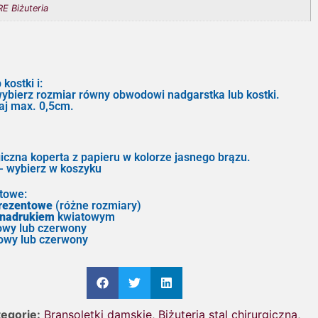
E Biżuteria
 kostki i:
ybierz rozmiar równy obwodowi nadgarstka lub kostki.
daj max. 0,5cm.
giczna koperta z papieru w kolorze jasnego brązu.
wybierz w koszyku
towe:
prezentowe
(różne rozmiary)
 nadrukiem
kwiatowym
owy lub czerwony
owy lub czerwony
egorie:
Bransoletki damskie
,
Biżuteria stal chirurgiczna
,