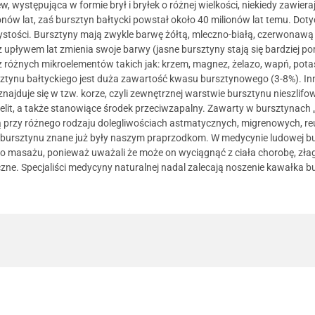
ystępująca w formie brył i bryłek o różnej wielkości, niekiedy zawierając
lionów lat, zaś bursztyn bałtycki powstał około 40 milionów lat temu. 
zystości. Bursztyny mają zwykle barwę żółtą, mleczno-białą, czerwonawą 
 upływem lat zmienia swoje barwy (jasne bursztyny stają się bardziej 
raz różnych mikroelementów takich jak: krzem, magnez, żelazo, wapń, po
ztynu bałtyckiego jest duża zawartość kwasu bursztynowego (3-8%). In
jduje się w tzw. korze, czyli zewnętrznej warstwie bursztynu nieszli
jelit, a także stanowiące środek przeciwzapalny. Zawarty w bursztynach 
 są przy różnego rodzaju dolegliwościach astmatycznych, migrenowych, r
i bursztynu znane już były naszym praprzodkom. W medycynie ludowej bu
o masażu, ponieważ uważali że może on wyciągnąć z ciała chorobę, złag
czne. Specjaliści medycyny naturalnej nadal zalecają noszenie kawałka bu