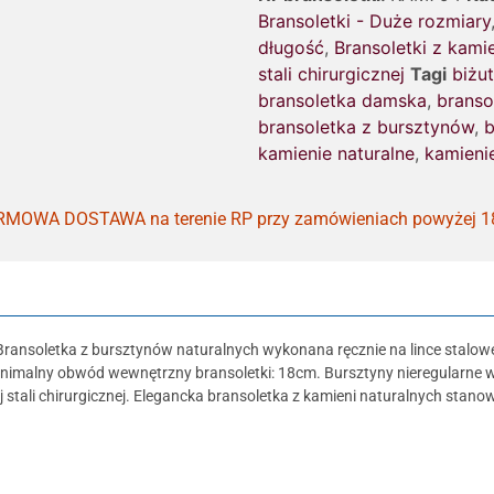
Bransoletki - Duże rozmiary
długość
,
Bransoletki z kami
stali chirurgicznej
Tagi
biżu
bransoletka damska
,
branso
bransoletka z bursztynów
,
b
kamienie naturalne
,
kamieni
MOWA DOSTAWA na terenie RP przy zamówieniach powyżej 1
 Bransoletka z bursztynów naturalnych wykonana ręcznie na lince stalowej
nimalny obwód wewnętrzny bransoletki: 18cm. Bursztyny nieregularne wie
ej stali chirurgicznej. Elegancka bransoletka z kamieni naturalnych stan