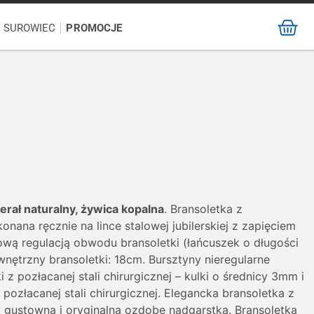
/ SUROWIEC
PROMOCJE
erał naturalny, żywica kopalna
. Bransoletka z
nana ręcznie na lince stalowej jubilerskiej z zapięciem
ową regulacją obwodu bransoletki (łańcuszek o długości
ętrzny bransoletki: 18cm. Bursztyny nieregularne
z pozłacanej stali chirurgicznej – kulki o średnicy 3mm i
pozłacanej stali chirurgicznej. Elegancka bransoletka z
i gustowną i oryginalna ozdobę nadgarstka. Bransoletka