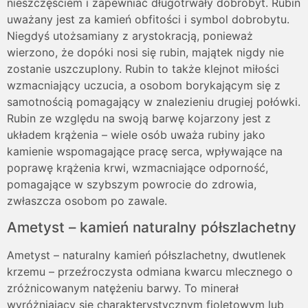
nieszczęściem i zapewniać długotrwały dobrobyt. Rubin
uważany jest za kamień obfitości i symbol dobrobytu.
Niegdyś utożsamiany z arystokracją, ponieważ
wierzono, że dopóki nosi się rubin, majątek nigdy nie
zostanie uszczuplony. Rubin to także klejnot miłości
wzmacniający uczucia, a osobom borykającym się z
samotnością pomagający w znalezieniu drugiej połówki.
Rubin ze względu na swoją barwę kojarzony jest z
układem krążenia – wiele osób uważa rubiny jako
kamienie wspomagające pracę serca, wpływające na
poprawę krążenia krwi, wzmacniające odporność,
pomagające w szybszym powrocie do zdrowia,
zwłaszcza osobom po zawale.
Ametyst – kamień naturalny półszlachetny
Ametyst – naturalny kamień półszlachetny, dwutlenek
krzemu – przeźroczysta odmiana kwarcu mlecznego o
zróżnicowanym natężeniu barwy. To minerał
wyróżniający się charakterystycznym fioletowym lub