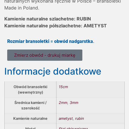
naturalnych wykonana ręcznie w Polsce – Bransoletki
Made in Poland.
Kamienie naturalne szlachetne: RUBIN
Kamienie naturalne półszlachetne: AMETYST
Rozmiar bransoletki
=
obwód nadgarstka
.
Zmierz obwód - drukuj miarkę
Informacje dodatkowe
Obwód bransoletki
15cm
(wewnętrzny)
Średnica kamieni /
2mm
,
3mm
szerokość
Kamienie naturalne
ametyst
,
rubin
Metal
Stal chirurgiczna