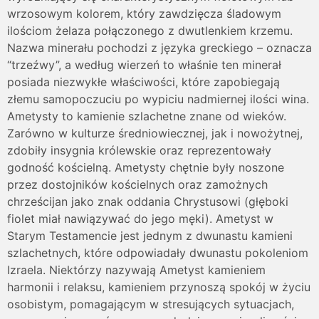
wrzosowym kolorem, który zawdzięcza śladowym
ilościom żelaza połączonego z dwutlenkiem krzemu.
Nazwa minerału pochodzi z języka greckiego – oznacza
“trzeźwy”, a według wierzeń to właśnie ten minerał
posiada niezwykłe właściwości, które zapobiegają
złemu samopoczuciu po wypiciu nadmiernej ilości wina.
Ametysty to kamienie szlachetne znane od wieków.
Zarówno w kulturze średniowiecznej, jak i nowożytnej,
zdobiły insygnia królewskie oraz reprezentowały
godność kościelną. Ametysty chętnie były noszone
przez dostojników kościelnych oraz zamożnych
chrześcijan jako znak oddania Chrystusowi (głęboki
fiolet miał nawiązywać do jego męki). Ametyst w
Starym Testamencie jest jednym z dwunastu kamieni
szlachetnych, które odpowiadały dwunastu pokoleniom
Izraela. Niektórzy nazywają Ametyst kamieniem
harmonii i relaksu, kamieniem przynoszą spokój w życiu
osobistym, pomagającym w stresujących sytuacjach,