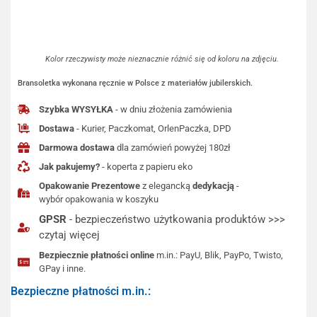
Kolor rzeczywisty może nieznacznie różnić się od koloru na zdjęciu.
Bransoletka wykonana ręcznie w Polsce z materiałów jubilerskich.
Szybka WYSYŁKA
- w dniu złożenia zamówienia
Dostawa
- Kurier, Paczkomat, OrlenPaczka, DPD
Darmowa dostawa
dla zamówień powyżej 180zł
Jak pakujemy?
- koperta z papieru eko
Opakowanie Prezentowe
z elegancką
dedykacją
-
wybór opakowania w koszyku
GPSR
- bezpieczeństwo użytkowania produktów >>>
czytaj więcej
Bezpiecznie płatności online
m.in.: PayU, Blik, PayPo, Twisto,
GPay i inne.
Bezpieczne płatności m.in.: