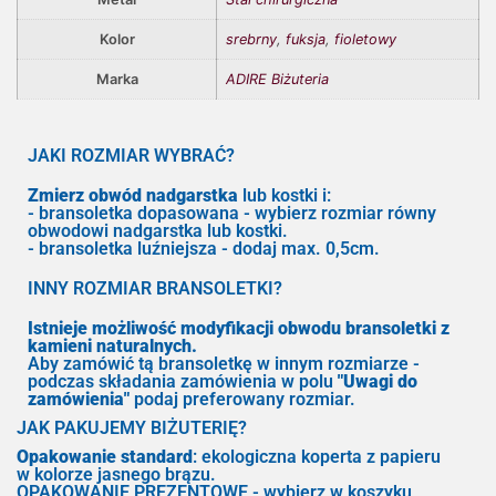
Kolor
srebrny
,
fuksja
,
fioletowy
Marka
ADIRE Biżuteria
JAKI ROZMIAR WYBRAĆ?
Zmierz obwód nadgarstka
lub kostki i:
- bransoletka dopasowana - wybierz rozmiar równy
obwodowi nadgarstka lub kostki.
- bransoletka luźniejsza - dodaj max. 0,5cm.
INNY ROZMIAR BRANSOLETKI?
Istnieje możliwość modyfikacji obwodu bransoletki z
kamieni naturalnych.
Aby zamówić tą bransoletkę w innym rozmiarze -
podczas składania zamówienia w polu
"Uwagi do
zamówienia"
podaj preferowany rozmiar.
JAK PAKUJEMY BIŻUTERIĘ?
Opakowanie standard
: ekologiczna koperta z papieru
w kolorze jasnego brązu.
OPAKOWANIE PREZENTOWE - wybierz w koszyku