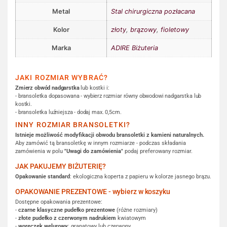
Metal
Stal chirurgiczna pozłacana
Kolor
złoty
,
brązowy
,
fioletowy
Marka
ADIRE Biżuteria
JAKI ROZMIAR WYBRAĆ?
Zmierz obwód nadgarstka
lub kostki i:
- bransoletka dopasowana - wybierz rozmiar równy obwodowi nadgarstka lub
kostki.
- bransoletka luźniejsza - dodaj max. 0,5cm.
INNY ROZMIAR BRANSOLETKI?
Istnieje możliwość modyfikacji obwodu bransoletki z kamieni naturalnych.
Aby zamówić tą bransoletkę w innym rozmiarze - podczas składania
zamówienia w polu
"Uwagi do zamówienia"
podaj preferowany rozmiar.
JAK PAKUJEMY BIŻUTERIĘ?
Opakowanie standard
: ekologiczna koperta z papieru w kolorze jasnego brązu.
OPAKOWANIE PREZENTOWE - wybierz w koszyku
Dostępne opakowania prezentowe:
-
czarne klasyczne pudełko prezentowe
(różne rozmiary)
-
złote pudełko z czerwonym nadrukiem
kwiatowym
-
woreczek welurowy
: granatowy lub czerwony