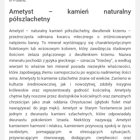
in Poland.
Ametyst – kamień naturalny
półszlachetny
Ametyst – naturalny kamień półszlachetny, dwutlenek krzemu –
przeźroczysta odmiana kwarcu mlecznego o zróżnicowanym
natężeniu barwy. To minerał wyróżniający się charakterystycznym
fioletowym lub wrzosowym kolorem, który zawdzięcza śladowym
ilościom żelaza połączonego z dwutlenkiem krzemu. Nazwa
minerału pochodzi z języka greckiego – oznacza “trzeźwy”, a według
wierzeń to właśnie ten minerał posiada niezwykłe właściwości,
które zapobiegają złemu samopoczuciu po wypiciu nadmiernej ilości
wina. Ametysty to kamienie szlachetne znane od wieków. Zarówno w
kulturze średniowiecznej, jak i nowożytnej, zdobiły insygnia
królewskie oraz reprezentowały godność kościelną. Ametysty
chętnie były noszone przez dostojników kościelnych oraz zamożnych
chrześcijan jako znak oddania Chrystusowi (głęboki fiolet miał
nawiązywać do jego męki). Ametyst w Starym Testamencie jest
jednym z dwunastu kamieni szlachetnych, które odpowiadały
dwunastu pokoleniom Izraela. Niektórzy nazywają Ametyst
kamieniem harmonii i relaksu, kamieniem przynoszą spokój w życiu
osobistym, pomagającym w stresujących sytuacjach,
przywracającym równowagę, dodającym cierpliwości oraz