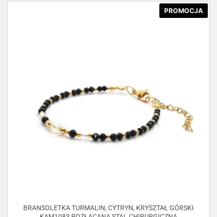
PROMOCJA
BRANSOLETKA TURMALIN, CYTRYN, KRYSZTAŁ GÓRSKI
KAM1083 POZŁACANA STAL CHIRURGICZNA