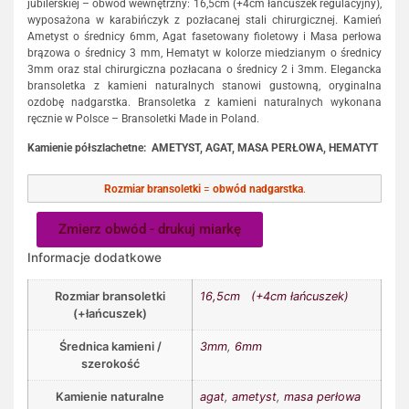
jubilerskiej – obwód wewnętrzny: 16,5cm (+4cm łańcuszek regulacyjny),
wyposażona w karabińczyk z pozłacanej stali chirurgicznej. Kamień
Ametyst o średnicy 6mm, Agat fasetowany fioletowy i Masa perłowa
brązowa o średnicy 3 mm, Hematyt w kolorze miedzianym o średnicy
3mm oraz stal chirurgiczna pozłacana o średnicy 2 i 3mm. Elegancka
bransoletka z kamieni naturalnych stanowi gustowną, oryginalna
ozdobę nadgarstka. Bransoletka z kamieni naturalnych wykonana
ręcznie w Polsce – Bransoletki Made in Poland.
Kamienie półszlachetne:
AMETYST, AGAT, MASA PERŁOWA, HEMATYT
Rozmiar bransoletki
=
obwód nadgarstka
.
Zmierz obwód - drukuj miarkę
Informacje dodatkowe
Rozmiar bransoletki
16,5cm (+4cm łańcuszek)
(+łańcuszek)
Średnica kamieni /
3mm
,
6mm
szerokość
Kamienie naturalne
agat
,
ametyst
,
masa perłowa