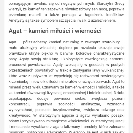
pomagającym uwolnić się od negatywnych myśli. Starożytni Grecy
wierzyli, że kamień ten zapewnia również zdrowy sen nocą, poprawia
przemianę materii, a także pomaga w łagodzeniu konfliktów.
Ametysty są także symbolem szczęścia i walki z uzależnieniem.
Agat – kamień miłości i wierności
Agat – półszlachetny kamień naturalny, z zewnątrz szaro-bury –
mało atrakcyjny wizualnie, dopiero po rozcięciu ukazuje swoje
prawdziwe ukryte piękno w barwne, kolorowe charakterystyczne
pasy. Agaty swoją strukturę i kolorystykę zawdzięczają samemu
procesowi powstawania. Agaty tworzą się w geodach, w pustych
przestrzeniach powstałych w trakcie zastygania lawy wulkanicznej,
które wraz z upływem lat wypełniają się roztworami zawierającymi
krzemionkę i niewielkie ilości minerałów o różnych barwach. Agat to
minerał przez wielu uznawany za kamień wierności i miłości, a także
za kamień równowagi fizycznej, emocjonalnej i intelektualnej. Działa
uspokajająco, dodaje pewności siebie, zwiększa poziom
koncentracji, poprawia zdolności analityczne, wzmacnia
wytrzymałość, poczucie bezpieczeństwa, zwiększa odwagę oraz
kreatywność. W starożytnym Egipcie z agatu wyrabiano posążki
bóstw i przypisywano im magiczne właściwości. W starożytnej Grecji
i renesansie wyrabiano z agatu talizmany i amulety, które zalecano
mówcom, politykom i adwokatom. Wierzono, że jest w nich zaklęty