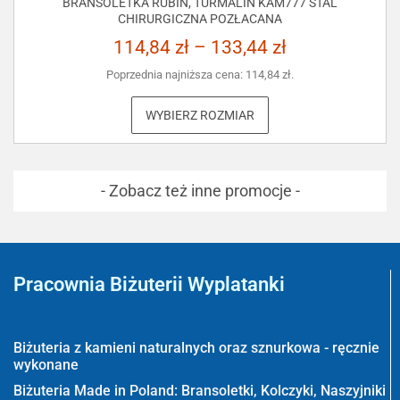
BRANSOLETKA RUBIN, TURMALIN KAM777 STAL
CHIRURGICZNA POZŁACANA
114,84
zł
–
133,44
zł
Poprzednia najniższa cena:
114,84
zł
.
WYBIERZ ROZMIAR
- Zobacz też inne promocje -
Pracownia Biżuterii Wyplatanki
Wyplatanki.pl - Biżuteria ADIRE
Biżuteria z kamieni naturalnych oraz sznurkowa - ręcznie
wykonane
Biżuteria Made in Poland: Bransoletki, Kolczyki, Naszyjniki