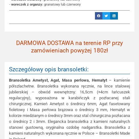
-
woreczek z organzy:
granatowy lub czerwony
DARMOWA DOSTAWA na terenie RP przy
zamówieniach powyżej 180zł
Szczegółowy opis bransoletki:
Bransoletka Ametyst, Agat, Masa perłowa, Hematyt
– kamienie
półszlachetne. Bransoletka wykonana ręcznie, na lince stalowej
jubilerskiej – obwód wewnętrzny: 16,5cm (+4cm łańcuszek
regulacyjny), wyposażona w karabińczyk z pozłacanej stali
chirurgicznej. Kamień Ametyst o średnicy 6mm, Agat fasetowany
fioletowy i Masa perłowa brązowa o średnicy 3 mm, Hematyt w
kolorze miedzianym o średnicy 3mm oraz stal chirurgiczna pozłacana
o średnicy 2 i 3mm. Elegancka bransoletka z kamieni naturalnych
stanowi gustowną, oryginalna ozdobę nadgarstka. Bransoletka z
kamieni naturalnych wykonana ręcznie w Polsce – Bransoletki Made