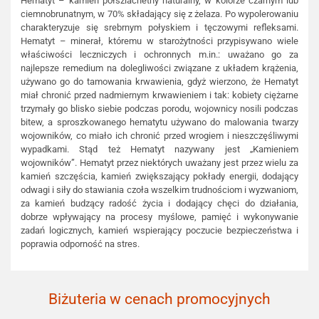
Hematyt – kamień półszlachetny naturalny, w kolorze czarnym lub
ciemnobrunatnym, w 70% składający się z żelaza. Po wypolerowaniu
charakteryzuje się srebrnym połyskiem i tęczowymi refleksami.
Hematyt – minerał, któremu w starożytności przypisywano wiele
właściwości leczniczych i ochronnych m.in.: uważano go za
najlepsze remedium na dolegliwości związane z układem krążenia,
używano go do tamowania krwawienia, gdyż wierzono, że Hematyt
miał chronić przed nadmiernym krwawieniem i tak: kobiety ciężarne
trzymały go blisko siebie podczas porodu, wojownicy nosili podczas
bitew, a sproszkowanego hematytu używano do malowania twarzy
wojowników, co miało ich chronić przed wrogiem i nieszczęśliwymi
wypadkami. Stąd też Hematyt nazywany jest „Kamieniem
wojowników”. Hematyt przez niektórych uważany jest przez wielu za
kamień szczęścia, kamień zwiększający pokłady energii, dodający
odwagi i siły do stawiania czoła wszelkim trudnościom i wyzwaniom,
za kamień budzący radość życia i dodający chęci do działania,
dobrze wpływający na procesy myślowe, pamięć i wykonywanie
zadań logicznych, kamień wspierający poczucie bezpieczeństwa i
poprawia odporność na stres.
Biżuteria w cenach promocyjnych