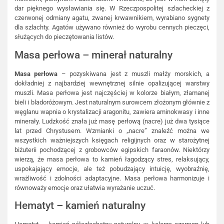
dar pięknego wysławiania się. W Rzeczpospolitej szlacheckiej z
czerwonej odmiany agatu, zwanej krwawnikiem, wyrabiano sygnety
dla szlachty. Agatów używano również do wyrobu cennych pieczęci,
służących do pieczętowania listów.
Masa perłowa – minerał naturalny
Masa perłowa
– pozyskiwana jest z muszli małży morskich, a
dokładniej z najbardziej wewnętrznej silnie opalizującej warstwy
muszli. Masa perłowa jest najczęściej w kolorze białym, złamanej
bieli i bladoróżowym. Jest naturalnym surowcem złożonym głównie z
węglanu wapnia o krystalizacji aragonitu, zawiera aminokwasy i inne
minerały. Ludzkość znała już masę perłową (nacre) już dwa tysiące
lat przed Chrystusem. Wzmianki o „nacre” znaleźć można we
wszystkich ważniejszych księgach religijnych oraz w starożytnej
biżuterii pochodzącej z grobowców egipskich faraonów. Niektórzy
wierzą, że masa perłowa to kamień łagodzący stres, relaksujący,
uspokajający emocje, ale też pobudzający intuicję, wyobraźnię,
wrażliwość i zdolności adaptacyjne. Masa perłowa harmonizuje i
równoważy emocje oraz ułatwia wyrażanie uczuć.
Hematyt – kamień naturalny