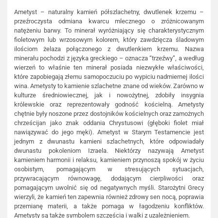
Ametyst – naturalny kamień półszlachetny, dwutlenek krzemu –
przeźroczysta odmiana kwarcu mlecznego o zróżnicowanym
natężeniu barwy. To minerał wyróżniający się charakterystycznym
fioletowym lub wrzosowym kolorem, który zawdzięcza śladowym
ilościom żelaza połączonego z dwutlenkiem krzemu. Nazwa
minerału pochodzi z języka greckiego – oznacza “trzeźwy”, a według
wierzeń to właśnie ten minerał posiada niezwykłe właściwości,
które zapobiegają złemu samopoczuciu po wypiciu nadmiernej ilości
wina. Ametysty to kamienie szlachetne znane od wieków. Zarówno w
kulturze średniowiecznej, jak i nowożytnej, zdobiły insygnia
królewskie oraz reprezentowały godność kościelną. Ametysty
chętnie były noszone przez dostojników kościelnych oraz zamożnych
chrześcijan jako znak oddania Chrystusowi (głęboki fiolet miał
nawiązywać do jego męki). Ametyst w Starym Testamencie jest
jednym z dwunastu kamieni szlachetnych, które odpowiadały
dwunastu pokoleniom Izraela. Niektórzy nazywają Ametyst
kamieniem harmonii i relaksu, kamieniem przynoszą spokój w życiu
osobistym, pomagającym w stresujących sytuacjach,
przywracającym równowagę, dodającym cierpliwości oraz
pomagającym uwolnić się od negatywnych myśli. Starożytni Grecy
wierzyli, że kamień ten zapewnia również zdrowy sen nocą, poprawia
przemianę materii, a także pomaga w łagodzeniu konfliktów.
Ametysty są także symbolem szczęścia i walki z uzależnieniem.