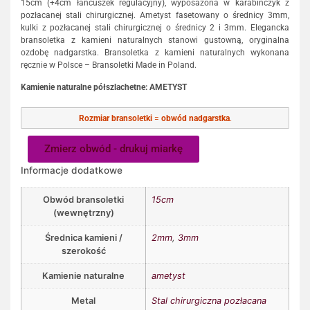
15cm (+4cm łańcuszek regulacyjny), wyposażona w karabińczyk z
pozłacanej stali chirurgicznej. Ametyst fasetowany o średnicy 3mm,
kulki z pozłacanej stali chirurgicznej o średnicy 2 i 3mm. Elegancka
bransoletka z kamieni naturalnych stanowi gustowną, oryginalna
ozdobę nadgarstka. Bransoletka z kamieni naturalnych wykonana
ręcznie w Polsce – Bransoletki Made in Poland.
Kamienie naturalne półszlachetne: AMETYST
Rozmiar bransoletki
=
obwód nadgarstka
.
Zmierz obwód - drukuj miarkę
Informacje dodatkowe
Obwód bransoletki
15cm
(wewnętrzny)
Średnica kamieni /
2mm
,
3mm
szerokość
Kamienie naturalne
ametyst
Metal
Stal chirurgiczna pozłacana