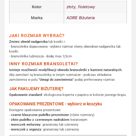
Kolor
złoty
,
fioletowy
Marka
ADIRE Biżuteria
JAKI ROZMIAR WYBRAĆ?
Zmierz obwód nadgarstka
lub kostki i:
- bransoletka dopasowana - wybierz rozmiar równy obwodowi nadgarstka lub
kostki.
- bransoletka luźniejsza - dodaj max. 0,5cm.
INNY ROZMIAR BRANSOLETKI?
Istnieje możliwość modyfikacji obwodu bransoletki z kamieni naturalnych.
Aby zamówić tą bransoletkę w innym rozmiarze - podczas składania
zamówienia w polu
"Uwagi do zamówienia"
podaj preferowany rozmiar.
JAK PAKUJEMY BIŻUTERIĘ?
Opakowanie standard
: ekologiczna koperta z papieru w kolorze jasnego brązu.
OPAKOWANIE PREZENTOWE - wybierz w koszyku
Dostępne opakowania prezentowe:
-
czarne klasyczne pudełko prezentowe
(różne rozmiary)
-
złote pudełko z czerwonym nadrukiem
kwiatowym
-
woreczek welurowy
: granatowy lub czerwony
-
woreczek z organzy:
granatowy lub czerwony