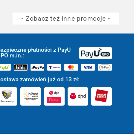
- Zobacz też inne promocje -
ezpieczne płatności z PayU
PO m.in.:
ostawa zamówień już od 13 zł: