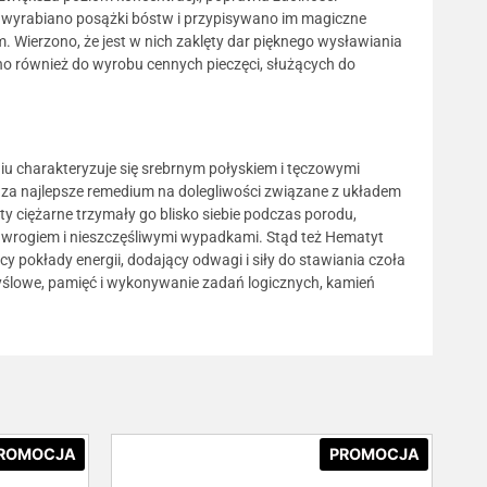
 wyrabiano posążki bóstw i przypisywano im magiczne
. Wierzono, że jest w nich zaklęty dar pięknego wysławiania
no również do wyrobu cennych pieczęci, służących do
u charakteryzuje się srebrnym połyskiem i tęczowymi
o za najlepsze remedium na dolegliwości związane z układem
 ciężarne trzymały go blisko siebie podczas porodu,
 wrogiem i nieszczęśliwymi wypadkami. Stąd też Hematyt
 pokłady energii, dodający odwagi i siły do stawiania czoła
yślowe, pamięć i wykonywanie zadań logicznych, kamień
ROMOCJA
PROMOCJA