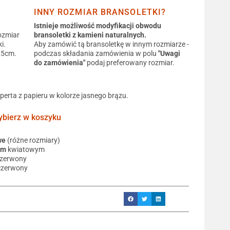
INNY ROZMIAR BRANSOLETKI?
Istnieje możliwość modyfikacji obwodu
ozmiar
bransoletki z kamieni naturalnych.
i.
Aby zamówić tą bransoletkę w innym rozmiarze -
0,5cm.
podczas składania zamówienia w polu
"Uwagi
do zamówienia"
podaj preferowany rozmiar.
operta z papieru w kolorze jasnego brązu.
ierz w koszyku
we
(różne rozmiary)
em
kwiatowym
czerwony
czerwony