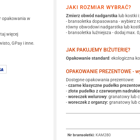
JAKI ROZMIAR WYBRAĆ?
Zmierz obwód nadgarstka
lub kostki i:
r opakowania w
- bransoletka dopasowana - wybierz r
równy obwodowi nadgarstka lub kostk
- bransoletka luźniejsza - dodaj max. 
aj więcej
wisto, GPay i inne.
JAK PAKUJEMY BIŻUTERIĘ?
Opakowanie standard
: ekologiczna k
OPAKOWANIE PREZENTOWE - wyb
Dostępne opakowania prezentowe:
-
czarne klasyczne pudełko prezento
-
złote pudełko z czerwonym nadruki
-
woreczek welurowy
: granatowy lub 
-
woreczek z organzy:
granatowy lub 
Nr bransoletki:
KAM280