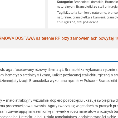
Kategorie:
Bransoletki damskie
,
Bransole
naturalnych
,
Bransoletki ze stali chirurgi
Tagi
biżuteria kamienie naturalne
,
branso
naturalne
,
bransoletka z kamieni
,
bransol
chirurgiczna
,
stal pozłacana
MOWA DOSTAWA na terenie RP przy zamówieniach powyżej 1
ych:
agat fasetowany różowy i hematyt. Bransoletka wykonana ręcznie z k
hematyt o średnicy 3 i 2mm, Kulki z pozłacanej stali chirurgicznej o ś
ziennej stylizacji. Bransoletka wykonana ręcznie w Polsce – Bransoletki
y – mało atrakcyjny wizualnie, dopiero po rozcięciu ukazuje swoje praw
memu procesowi powstawania. Agaty tworzą się w geodach, w pustych prz
orami zawierającymi krzemionkę i niewielkie ilości minerałów o różnych 
mocjonalnej i intelektualnej. Działa uspokajająco, dodaje pewności siebi