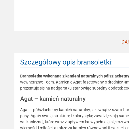
DAR
Szczegółowy opis bransoletki:
Bransoletka wykonana z kamieni naturalnych półszlachetn
wewnętrzny: 16cm. Kamienie Agat fasetowany o średnicy 4mm, 
prezentuje się na nadgarstku stanowiąc subtelny dodatek cod
Agat – kamień naturalny
Agat – półszlachetny kamień naturalny, z zewnątrz szaro-bur
pasy. Agaty swoją strukturę i kolorystykę zawdzięczają sa
wulkanicznej, które wraz z upływem lat wypełniają się roztw
wierności i miłości, a także za kamień równowagi fizycznej, e