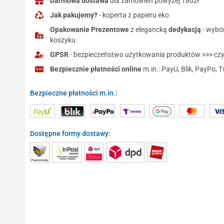
Darmowa dostawa
dla zamówień powyżej 180zł
Jak pakujemy?
- koperta z papieru eko
Opakowanie Prezentowe
z elegancką
dedykacją
- wybó
koszyku
GPSR
- bezpieczeństwo użytkowania produktów >>> czyt
Bezpiecznie płatności online
m.in.: PayU, Blik, PayPo, T
Bezpieczne płatności m.in.:
Dostępne formy dostawy: