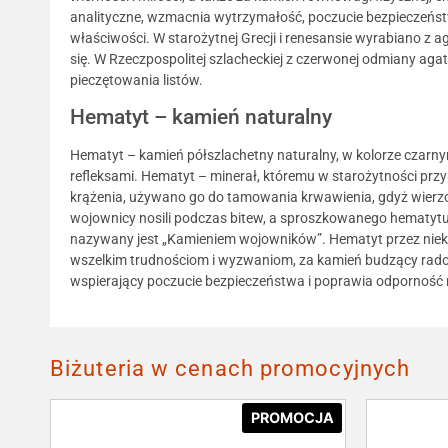
analityczne, wzmacnia wytrzymałość, poczucie bezpieczeńs
właściwości. W starożytnej Grecji i renesansie wyrabiano z 
się. W Rzeczpospolitej szlacheckiej z czerwonej odmiany ag
pieczętowania listów.
Hematyt – kamień naturalny
Hematyt – kamień półszlachetny naturalny, w kolorze czarny
refleksami. Hematyt – minerał, któremu w starożytności prz
krążenia, używano go do tamowania krwawienia, gdyż wierzon
wojownicy nosili podczas bitew, a sproszkowanego hematytu
nazywany jest „Kamieniem wojowników”. Hematyt przez niektó
wszelkim trudnościom i wyzwaniom, za kamień budzący radoś
wspierający poczucie bezpieczeństwa i poprawia odporność n
Biżuteria w cenach promocyjnych
PROMOCJA