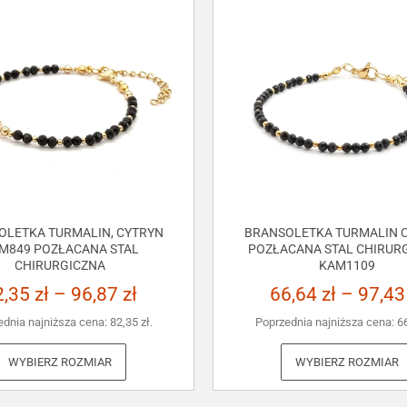
OLETKA TURMALIN, CYTRYN
BRANSOLETKA TURMALIN C
M849 POZŁACANA STAL
POZŁACANA STAL CHIRUR
CHIRURGICZNA
KAM1109
2,35
zł
–
96,87
zł
66,64
zł
–
97,4
ednia najniższa cena:
82,35
zł
.
Poprzednia najniższa cena:
6
WYBIERZ ROZMIAR
WYBIERZ ROZMIAR