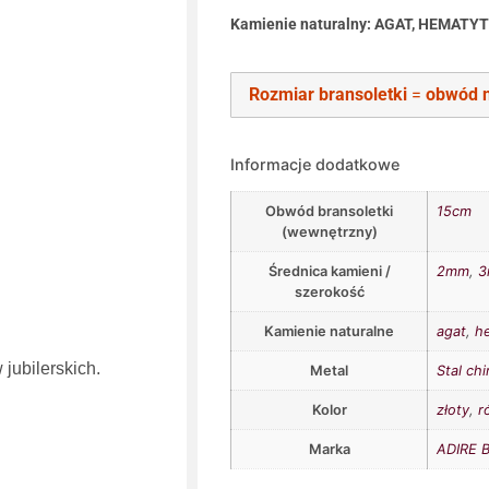
Kamienie naturalny: AGAT,
HEMATY
Rozmiar bransoletki
=
obwód 
Informacje dodatkowe
Obwód bransoletki
15cm
(wewnętrzny)
Średnica kamieni /
2mm
,
szerokość
Kamienie naturalne
agat
,
h
jubilerskich.
Metal
Stal ch
Kolor
złoty
,
r
Marka
ADIRE B