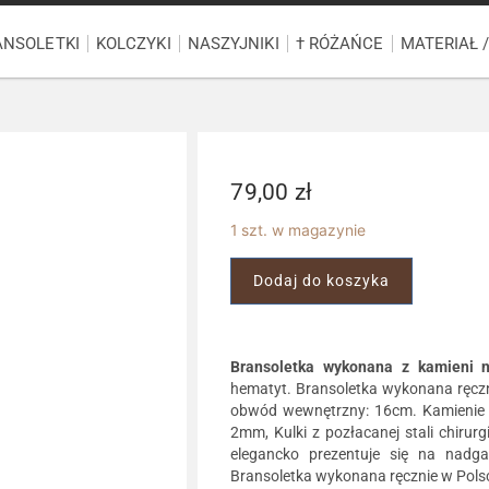
ANSOLETKI
KOLCZYKI
NASZYJNIKI
† RÓŻAŃCE
MATERIAŁ 
79,00
zł
1 szt. w magazynie
Dodaj do koszyka
Bransoletka wykonana z kamieni n
hematyt. Bransoletka wykonana ręcznie
obwód wewnętrzny: 16cm. Kamienie A
2mm, Kulki z pozłacanej stali chirur
elegancko prezentuje się na nadgar
Bransoletka wykonana ręcznie w Polsc