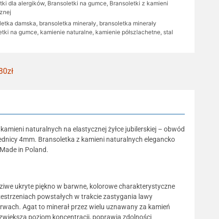
tki dla alergików
,
Bransoletki na gumce
,
Bransoletki z kamieni
cznej
letka damska
,
bransoletka minerały
,
bransoletka minerały
etki na gumce
,
kamienie naturalne
,
kamienie półszlachetne
,
stal
80zł
amieni naturalnych na elastycznej żyłce jubilerskiej – obwód
rednicy 4mm. Bransoletka z kamieni naturalnych elegancko
 Made in Poland.
dziwe ukryte piękno w barwne, kolorowe charakterystyczne
estrzeniach powstałych w trakcie zastygania lawy
barwach. Agat to minerał przez wielu uznawany za kamień
e, zwiększa poziom koncentracji, poprawia zdolności