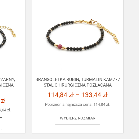
ZARNY,
BRANSOLETKA RUBIN, TURMALIN KAM777
GICZNA
STAL CHIRURGICZNA POZŁACANA
114,84
zł
–
133,44
zł
3
zł
Poprzednia najniższa cena:
114,84
zł
.
6,64
zł
.
WYBIERZ ROZMIAR