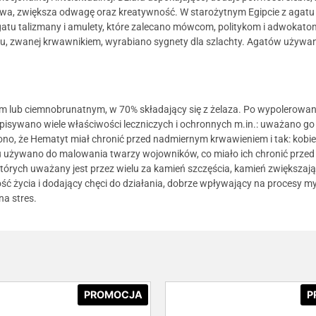
twa, zwiększa odwagę oraz kreatywność. W starożytnym Egipcie z agatu
agatu talizmany i amulety, które zalecano mówcom, politykom i adwokatom
atu, zwanej krwawnikiem, wyrabiano sygnety dla szlachty. Agatów używa
m lub ciemnobrunatnym, w 70% składający się z żelaza. Po wypolerowani
ypisywano wiele właściwości leczniczych i ochronnych m.in.: uważano g
o, że Hematyt miał chronić przed nadmiernym krwawieniem i tak: kobiety
 używano do malowania twarzy wojowników, co miało ich chronić przed
rych uważany jest przez wielu za kamień szczęścia, kamień zwiększający
ć życia i dodający chęci do działania, dobrze wpływający na procesy m
a stres.
PROMOCJA
P