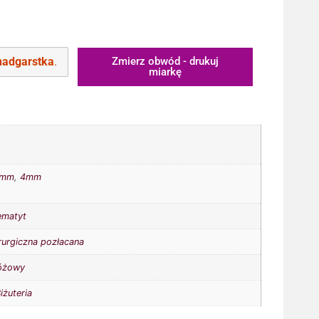
T
nadgarstka
.
Zmierz obwód - drukuj
miarkę
3mm
,
4mm
ematyt
irurgiczna pozłacana
óżowy
iżuteria