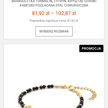
BRANSOLETKA TURMALIN, CYTRYN, KRYSZTAŁ GÓRSKI
KAM1083 POZŁACANA STAL CHIRURGICZNA
81,92
zł
–
102,87
zł
Poprzednia najniższa cena:
81,92
zł
.
WYBIERZ ROZMIAR
PROMOCJA