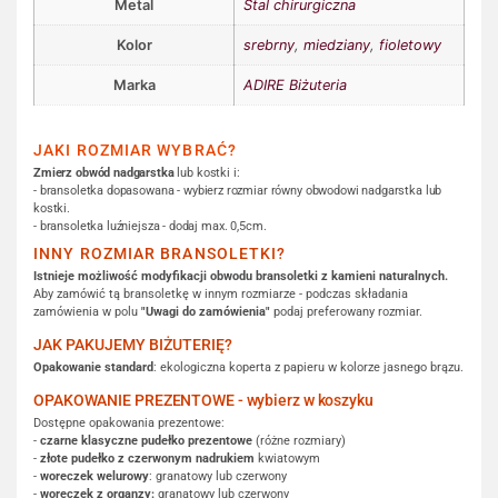
Metal
Stal chirurgiczna
Kolor
srebrny
,
miedziany
,
fioletowy
Marka
ADIRE Biżuteria
JAKI ROZMIAR WYBRAĆ?
Zmierz obwód nadgarstka
lub kostki i:
- bransoletka dopasowana - wybierz rozmiar równy obwodowi nadgarstka lub
kostki.
- bransoletka luźniejsza - dodaj max. 0,5cm.
INNY ROZMIAR BRANSOLETKI?
Istnieje możliwość modyfikacji obwodu bransoletki z kamieni naturalnych.
Aby zamówić tą bransoletkę w innym rozmiarze - podczas składania
zamówienia w polu
"Uwagi do zamówienia"
podaj preferowany rozmiar.
JAK PAKUJEMY BIŻUTERIĘ?
Opakowanie standard
: ekologiczna koperta z papieru w kolorze jasnego brązu.
OPAKOWANIE PREZENTOWE - wybierz w koszyku
Dostępne opakowania prezentowe:
-
czarne klasyczne pudełko prezentowe
(różne rozmiary)
-
złote pudełko z czerwonym nadrukiem
kwiatowym
-
woreczek welurowy
: granatowy lub czerwony
-
woreczek z organzy:
granatowy lub czerwony