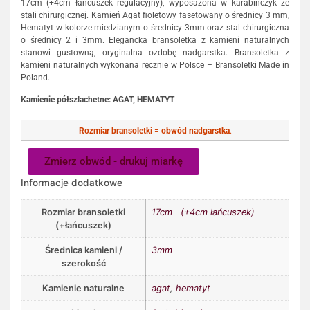
17cm (+4cm łańcuszek regulacyjny), wyposażona w karabińczyk ze
stali chirurgicznej. Kamień Agat fioletowy fasetowany o średnicy 3 mm,
Hematyt w kolorze miedzianym o średnicy 3mm oraz stal chirurgiczna
o średnicy 2 i 3mm. Elegancka bransoletka z kamieni naturalnych
stanowi gustowną, oryginalna ozdobę nadgarstka. Bransoletka z
kamieni naturalnych wykonana ręcznie w Polsce – Bransoletki Made in
Poland.
Kamienie półszlachetne:
AGAT, HEMATYT
Rozmiar bransoletki
=
obwód nadgarstka
.
Zmierz obwód - drukuj miarkę
Informacje dodatkowe
Rozmiar bransoletki
17cm (+4cm łańcuszek)
(+łańcuszek)
Średnica kamieni /
3mm
szerokość
Kamienie naturalne
agat
,
hematyt