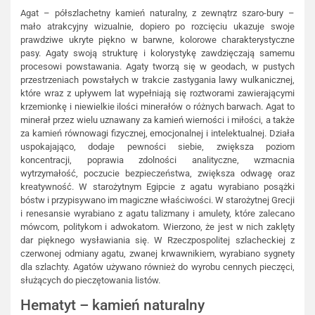
Agat – półszlachetny kamień naturalny, z zewnątrz szaro-bury –
mało atrakcyjny wizualnie, dopiero po rozcięciu ukazuje swoje
prawdziwe ukryte piękno w barwne, kolorowe charakterystyczne
pasy. Agaty swoją strukturę i kolorystykę zawdzięczają samemu
procesowi powstawania. Agaty tworzą się w geodach, w pustych
przestrzeniach powstałych w trakcie zastygania lawy wulkanicznej,
które wraz z upływem lat wypełniają się roztworami zawierającymi
krzemionkę i niewielkie ilości minerałów o różnych barwach. Agat to
minerał przez wielu uznawany za kamień wierności i miłości, a także
za kamień równowagi fizycznej, emocjonalnej i intelektualnej. Działa
uspokajająco, dodaje pewności siebie, zwiększa poziom
koncentracji, poprawia zdolności analityczne, wzmacnia
wytrzymałość, poczucie bezpieczeństwa, zwiększa odwagę oraz
kreatywność. W starożytnym Egipcie z agatu wyrabiano posążki
bóstw i przypisywano im magiczne właściwości. W starożytnej Grecji
i renesansie wyrabiano z agatu talizmany i amulety, które zalecano
mówcom, politykom i adwokatom. Wierzono, że jest w nich zaklęty
dar pięknego wysławiania się. W Rzeczpospolitej szlacheckiej z
czerwonej odmiany agatu, zwanej krwawnikiem, wyrabiano sygnety
dla szlachty. Agatów używano również do wyrobu cennych pieczęci,
służących do pieczętowania listów.
Hematyt – kamień naturalny