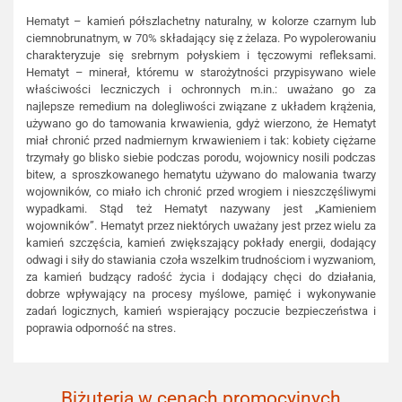
Hematyt – kamień półszlachetny naturalny, w kolorze czarnym lub
ciemnobrunatnym, w 70% składający się z żelaza. Po wypolerowaniu
charakteryzuje się srebrnym połyskiem i tęczowymi refleksami.
Hematyt – minerał, któremu w starożytności przypisywano wiele
właściwości leczniczych i ochronnych m.in.: uważano go za
najlepsze remedium na dolegliwości związane z układem krążenia,
używano go do tamowania krwawienia, gdyż wierzono, że Hematyt
miał chronić przed nadmiernym krwawieniem i tak: kobiety ciężarne
trzymały go blisko siebie podczas porodu, wojownicy nosili podczas
bitew, a sproszkowanego hematytu używano do malowania twarzy
wojowników, co miało ich chronić przed wrogiem i nieszczęśliwymi
wypadkami. Stąd też Hematyt nazywany jest „Kamieniem
wojowników”. Hematyt przez niektórych uważany jest przez wielu za
kamień szczęścia, kamień zwiększający pokłady energii, dodający
odwagi i siły do stawiania czoła wszelkim trudnościom i wyzwaniom,
za kamień budzący radość życia i dodający chęci do działania,
dobrze wpływający na procesy myślowe, pamięć i wykonywanie
zadań logicznych, kamień wspierający poczucie bezpieczeństwa i
poprawia odporność na stres.
Biżuteria w cenach promocyjnych