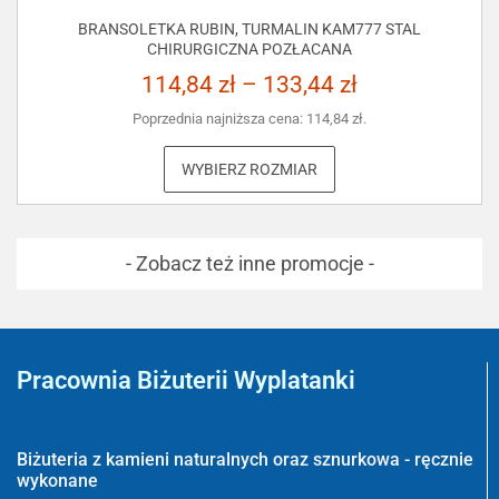
BRANSOLETKA RUBIN, TURMALIN KAM777 STAL
CHIRURGICZNA POZŁACANA
114,84
zł
–
133,44
zł
Poprzednia najniższa cena:
114,84
zł
.
WYBIERZ ROZMIAR
- Zobacz też inne promocje -
Pracownia Biżuterii Wyplatanki
Wyplatanki.pl - Biżuteria ADIRE
Biżuteria z kamieni naturalnych oraz sznurkowa - ręcznie
wykonane