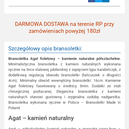
DARMOWA DOSTAWA na terenie RP przy
zamówieniach powyżej 180zł
Szczegółowy opis bransoletki:
Bransoletka Agat fioletowy – kamienie naturalne półszlachetne
.
Minimalistyczna bransoletka z kamieni naturalnych wykonana
ręcznie na lince stalowej jubilerskiej z zapięciem typu karabińczyk, z
dodatkową regulacją obwodu bransoletki (łańcuszek o długości
4cm). Minimalny obwód wewnętrzny bransoletki: 16cm. Kamienie
Agat fioletowy fasetowany o średnicy 3mm. Dodatki ze stali
chirurgicznej pozłacanej. Elegancka bransoletka z kamieni
naturalnych stanowi gustowną i oryginalna ozdobę nadgarstka.
Bransoletka wykonana ręcznie w Polsce – Bransoletki Made in
Poland.
Agat – kamień naturalny
Agat – półszlachetny kamień naturalny, z zewnątrz szaro-bury –