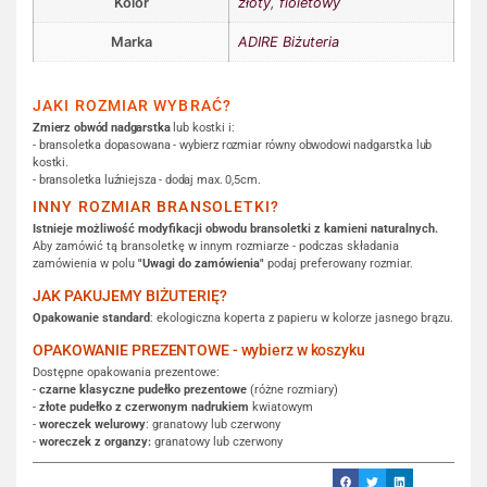
Kolor
złoty
,
fioletowy
Marka
ADIRE Biżuteria
JAKI ROZMIAR WYBRAĆ?
Zmierz obwód nadgarstka
lub kostki i:
- bransoletka dopasowana - wybierz rozmiar równy obwodowi nadgarstka lub
kostki.
- bransoletka luźniejsza - dodaj max. 0,5cm.
INNY ROZMIAR BRANSOLETKI?
Istnieje możliwość modyfikacji obwodu bransoletki z kamieni naturalnych.
Aby zamówić tą bransoletkę w innym rozmiarze - podczas składania
zamówienia w polu
"Uwagi do zamówienia"
podaj preferowany rozmiar.
JAK PAKUJEMY BIŻUTERIĘ?
Opakowanie standard
: ekologiczna koperta z papieru w kolorze jasnego brązu.
OPAKOWANIE PREZENTOWE - wybierz w koszyku
Dostępne opakowania prezentowe:
-
czarne klasyczne pudełko prezentowe
(różne rozmiary)
-
złote pudełko z czerwonym nadrukiem
kwiatowym
-
woreczek welurowy
: granatowy lub czerwony
-
woreczek z organzy:
granatowy lub czerwony