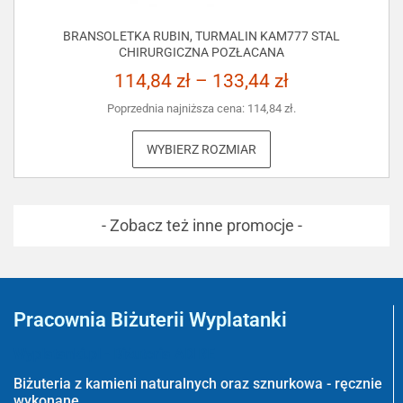
BRANSOLETKA RUBIN, TURMALIN KAM777 STAL
CHIRURGICZNA POZŁACANA
114,84
zł
–
133,44
zł
Poprzednia najniższa cena:
114,84
zł
.
WYBIERZ ROZMIAR
- Zobacz też inne promocje -
Pracownia Biżuterii Wyplatanki
Wyplatanki.pl - Biżuteria ADIRE
Biżuteria z kamieni naturalnych oraz sznurkowa - ręcznie
wykonane