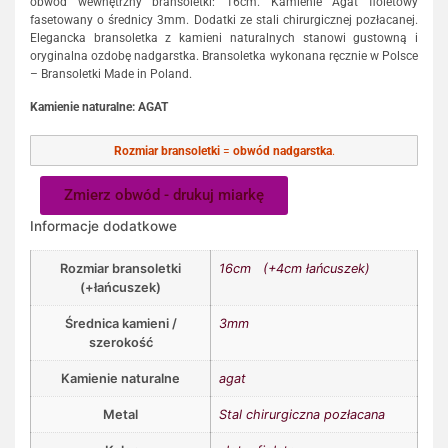
obwód wewnętrzny bransoletki: 16cm. Kamienie Agat fioletowy
fasetowany o średnicy 3mm. Dodatki ze stali chirurgicznej pozłacanej.
Elegancka bransoletka z kamieni naturalnych stanowi gustowną i
oryginalna ozdobę nadgarstka. Bransoletka wykonana ręcznie w Polsce
– Bransoletki Made in Poland.
Kamienie naturalne: AGAT
Rozmiar bransoletki
=
obwód nadgarstka
.
Zmierz obwód - drukuj miarkę
Informacje dodatkowe
Rozmiar bransoletki
16cm (+4cm łańcuszek)
(+łańcuszek)
Średnica kamieni /
3mm
szerokość
Kamienie naturalne
agat
Metal
Stal chirurgiczna pozłacana