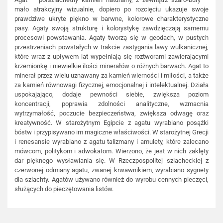
mało atrakcyjny wizualnie, dopiero po rozcięciu ukazuje swoje
prawdziwe ukryte piękno w barwne, kolorowe charakterystyczne
pasy. Agaty swoją strukturę i kolorystykę zawdzięczają samemu
procesowi powstawania. Agaty tworzą się w geodach, w pustych
przestrzeniach powstałych w trakcie zastygania lawy wulkanicznej,
które wraz z upływem lat wypełniają się roztworami zawierającymi
krzemionkę i niewielkie ilości minerałów o różnych barwach. Agat to
minerał przez wielu uznawany za kamień wierności i miłości, a także
za kamień równowagi fizycznej, emocjonalnej i intelektualnej. Działa
uspokajająco, dodaje pewności siebie, zwiększa poziom
koncentracji, poprawia zdolności analityczne, wzmacnia
wytrzymałość, poczucie bezpieczeństwa, zwiększa odwagę oraz
kreatywność. W starożytnym Egipcie z agatu wyrabiano posążki
bóstw i przypisywano im magiczne właściwości. W starożytnej Grecji
i renesansie wyrabiano z agatu talizmany i amulety, które zalecano
mówcom, politykom i adwokatom. Wierzono, że jest w nich zaklęty
dar pięknego wysławiania się. W Rzeczpospolitej szlacheckiej z
czerwonej odmiany agatu, zwanej krwawnikiem, wyrabiano sygnety
dla szlachty. Agatów używano również do wyrobu cennych pieczęci,
służących do pieczętowania listów.