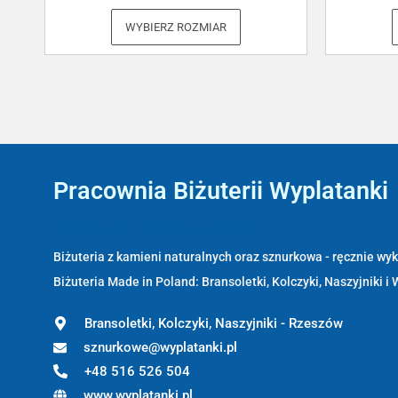
WYBIERZ ROZMIAR
Pracownia Biżuterii Wyplatanki
Wyplatanki.pl - Biżuteria ADIRE
Biżuteria z kamieni naturalnych oraz sznurkowa - ręcznie w
Biżuteria Made in Poland: Bransoletki, Kolczyki, Naszyjniki i 
Bransoletki, Kolczyki, Naszyjniki - Rzeszów
sznurkowe@wyplatanki.pl
+48 516 526 504
www.wyplatanki.pl