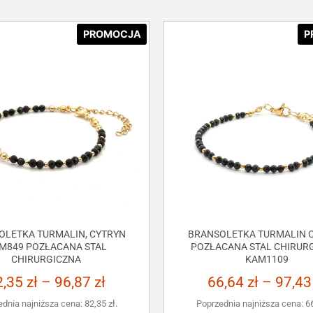
PROMOCJA
P
OLETKA TURMALIN, CYTRYN
BRANSOLETKA TURMALIN C
M849 POZŁACANA STAL
POZŁACANA STAL CHIRUR
CHIRURGICZNA
KAM1109
2,35
zł
–
96,87
zł
66,64
zł
–
97,4
ednia najniższa cena:
82,35
zł
.
Poprzednia najniższa cena:
6