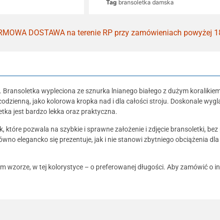
Tag
bransoletka damska
MOWA DOSTAWA na terenie RP przy zamówieniach powyżej 1
. Bransoletka wypleciona ze sznurka lnianego białego z dużym koralikie
odzienną, jako kolorowa kropka nad i dla całości stroju. Doskonale wy
tka jest bardzo lekka oraz praktyczna.
, które pozwala na szybkie i sprawne założenie i zdjęcie bransoletki, 
zarówno elegancko się prezentuje, jak i nie stanowi zbytniego obciążenia 
m wzorze, w tej kolorystyce – o preferowanej długości. Aby zamówić o 