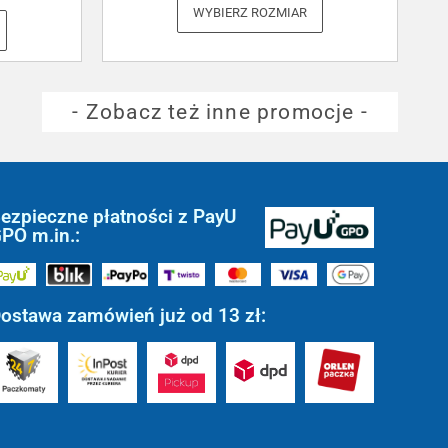
WYBIERZ ROZMIAR
- Zobacz też inne promocje -
ezpieczne płatności z PayU
PO m.in.:
ostawa zamówień już od 13 zł: