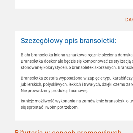
DAR
Szczegółowy opis bransoletki:
Biała bransoletka lniana sznurkowa ręcznie pleciona damska
Bransoletka doskonale będzie się komponować ze stylizacją c
stonowanej kolorystyce lub bransoletek skórzanych. Bransole
Bransoletka została wyposażona w zapięcie typu karabińczyk
jubilerskich, połyskliwych, lekkich i trwałych, dzięki czemu 
Nie prowadzimy produkcji taśmowej.
Istnieje możliwość wykonania na zamówienie bransoletki o ty
się sprostać Twoim potrzebom.
Biżuteria w cenach promocyjnych