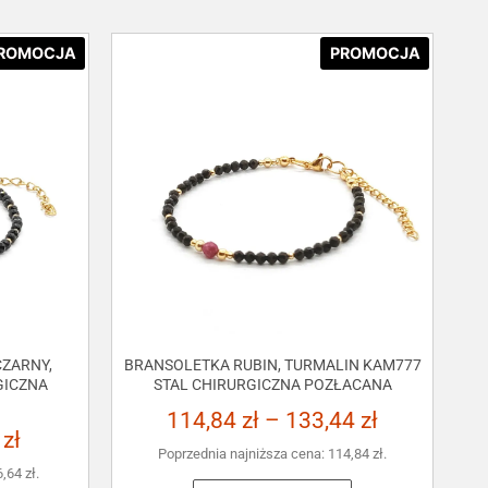
ROMOCJA
PROMOCJA
ZARNY,
BRANSOLETKA RUBIN, TURMALIN KAM777
GICZNA
STAL CHIRURGICZNA POZŁACANA
114,84
zł
–
133,44
zł
3
zł
Poprzednia najniższa cena:
114,84
zł
.
6,64
zł
.