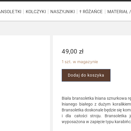
ANSOLETKI
KOLCZYKI
NASZYJNIKI
† RÓŻAŃCE
MATERIAŁ 
49,00
zł
1 szt. w magazynie
Dodaj do koszyka
Biała bransoletka lniana sznurkowa r
lnianego białego z dużym koralikie
Bransoletka doskonale będzie się kom
i dla całości stroju. Bransoletka 
wyposażona w zapięcie typu karabińc