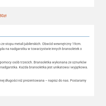
80zł
m ze stopu metali jubilerskich. Obwód wewnętrzny 19cm.
gląda na nadgarstku w towarzystwie innych bransoletek o
bez pomocy osób trzecich. Bransoletka wykonana ze sznurków
dla nadgarstka. Każda bransoletka jest unikatowa i wyjątkowa.
innej długości niż prezentowana – napisz do nas. Postaramy