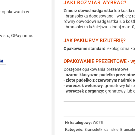
JAKI ROZMIAR WYBRAĆ?
Zmierz obwód nadgarstka
lub kostki i:
r opakowania w
- bransoletka dopasowana - wybierz r
równy obwodowi nadgarstka lub kostk
- bransoletka luźniejsza - dodaj max. 
wisto, GPay i inne.
JAK PAKUJEMY BIŻUTERIĘ?
Opakowanie standard
: ekologiczna k
OPAKOWANIE PREZENTOWE - wyb
Dostępne opakowania prezentowe:
-
czarne klasyczne pudełko prezento
-
złote pudełko z czerwonym nadruki
-
woreczek welurowy
: granatowy lub 
-
woreczek z organzy:
granatowy lub 
Nr katalogowy:
W076
Kategorie:
Bransoletki damskie
,
Bransole