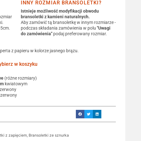
INNY ROZMIAR BRANSOLETKI?
Istnieje możliwość modyfikacji obwodu
ozmiar
bransoletki z kamieni naturalnych.
i.
Aby zamówić tą bransoletkę w innym rozmiarze -
0,5cm.
podczas składania zamówienia w polu
"Uwagi
do zamówienia"
podaj preferowany rozmiar.
operta z papieru w kolorze jasnego brązu.
ierz w koszyku
we
(różne rozmiary)
em
kwiatowym
czerwony
czerwony
tki z zapięciem
,
Bransoletki ze sznurka