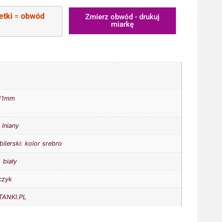
etki
=
obwód
Zmierz obwód - drukuj
miarkę
11mm
 lniany
bilerski: kolor srebro
,
biały
czyk
ANKI.PL