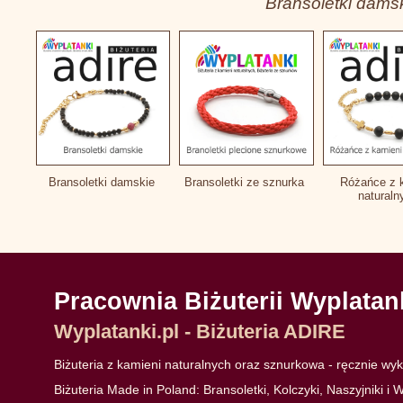
Bransoletki damsk
Bransoletki damskie
Bransoletki ze sznurka
Różańce z 
natural
Pracownia Biżuterii Wyplatan
Wyplatanki.pl - Biżuteria ADIRE
Biżuteria z kamieni naturalnych oraz sznurkowa - ręcznie w
Biżuteria Made in Poland: Bransoletki, Kolczyki, Naszyjniki i W