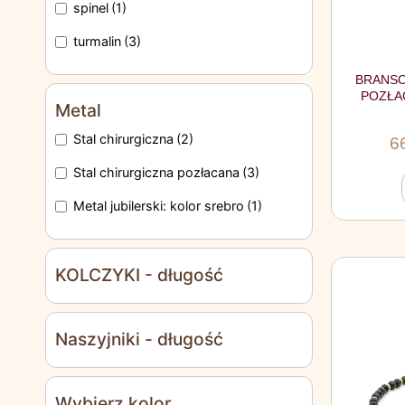
spinel
(1)
turmalin
(3)
BRANSO
POZŁA
Metal
Stal chirurgiczna
(2)
6
Stal chirurgiczna pozłacana
(3)
Metal jubilerski: kolor srebro
(1)
KOLCZYKI - długość
Naszyjniki - długość
Wybierz kolor