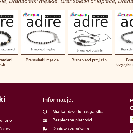
ie, Bransoletki męskie, Bransoletki chłopięce, Bran
kamieni
Bransoletki męskie
Bransoletki przyjaźni
Bra
nych
krzyżyki
ki
Informacje:
B
G
Miarka obwodu nadgarstka
Bezpieczne płatności
ykonane
isiory
Dostawa zamówień
D