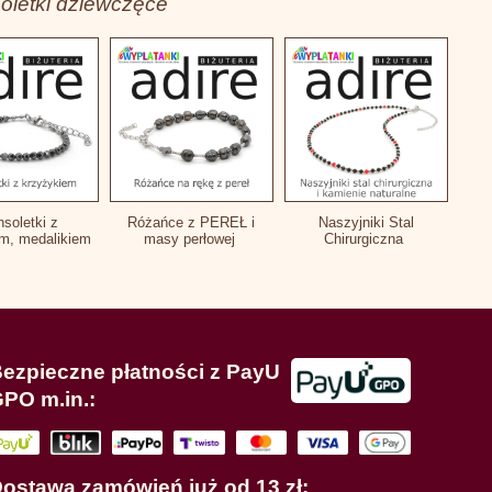
soletki dziewczęce
nsoletki z
Różańce z PEREŁ i
Naszyjniki Stal
em, medalikiem
masy perłowej
Chirurgiczna
ezpieczne płatności z PayU
PO m.in.:
ostawa zamówień już od 13 zł: