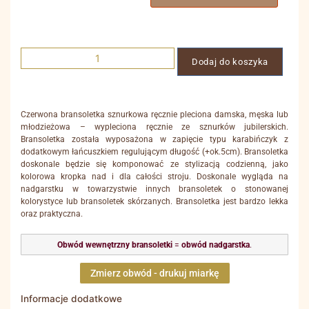
Dodaj do koszyka
Czerwona bransoletka sznurkowa ręcznie pleciona damska, męska lub
młodzieżowa – wypleciona ręcznie ze sznurków jubilerskich.
Bransoletka została wyposażona w zapięcie typu karabińczyk z
dodatkowym łańcuszkiem regulującym długość (+ok.5cm). Bransoletka
doskonale będzie się komponować ze stylizacją codzienną, jako
kolorowa kropka nad i dla całości stroju. Doskonale wygląda na
nadgarstku w towarzystwie innych bransoletek o stonowanej
kolorystyce lub bransoletek skórzanych. Bransoletka jest bardzo lekka
oraz praktyczna.
Obwód wewnętrzny bransoletki
=
obwód nadgarstka
.
Zmierz obwód - drukuj miarkę
Informacje dodatkowe