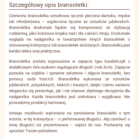
Szczegółowy opis bransoletki:
Czerwona bransoletka sznurkowa ręcznie pleciona damska, męska
lub młodzieżowa – wypleciona ręcznie ze sznurków jubilerskich.
Bransoletka doskonale będzie się komponować ze stylizacją
codzienną, jako kolorowa kropka nad i dla całości stroju. Doskonale
wygląda na nadgarstku w towarzystwie innych bransoletek o
stonowanej kolorystyce lub bransoletek skórzanych. Bransoletka jest
bardzo lekka oraz praktyczna.
Bransoletka została wyposażona w zapięcie typu karabińczyk z
dodatkowym łańcuszkiem regulującym długość (+ok.5cm). Zapięcie
pozwala na szybkie i sprawne założenie i zdjęcie bransoletki, bez
pomocy osób trzecich. Bransoletka wykonana ze sznurków
jubilerskich, połyskliwych, lekkich i trwałych, dzięki czemu zarówno
elegancko się prezentuje, jak i nie stanowi zbytniego obciążenia dla
nadgarstka. Każda bransoletka jest unikatowa i wyjątkowa. Nie
prowadzimy produkcji taśmowej.
Istnieje możliwość wykonania na zamówienie bransoletki o tym
wzorze, w tej kolorystyce – o preferowanej długości. Aby zamówić o
innej długości niż prezentowana – napisz do nas. Postaramy się
sprostać Twoim potrzebom.