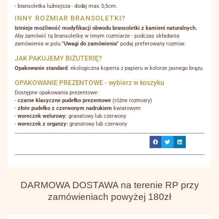
- bransoletka luźniejsza - dodaj max. 0,5cm.
INNY ROZMIAR BRANSOLETKI?
Istnieje możliwość modyfikacji obwodu bransoletki z kamieni naturalnych.
Aby zamówić tą bransoletkę w innym rozmiarze - podczas składania
zamówienia w polu
"Uwagi do zamówienia"
podaj preferowany rozmiar.
JAK PAKUJEMY BIŻUTERIĘ?
Opakowanie standard
: ekologiczna koperta z papieru w kolorze jasnego brązu.
OPAKOWANIE PREZENTOWE - wybierz w koszyku
Dostępne opakowania prezentowe:
-
czarne klasyczne pudełko prezentowe
(różne rozmiary)
-
złote pudełko z czerwonym nadrukiem
kwiatowym
-
woreczek welurowy
: granatowy lub czerwony
-
woreczek z organzy:
granatowy lub czerwony
DARMOWA DOSTAWA na terenie RP przy
zamówieniach powyżej 180zł