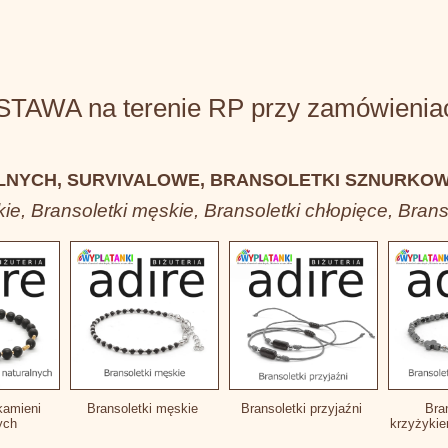
WA na terenie RP przy zamówieniach
LNYCH, SURVIVALOWE, BRANSOLETKI SZNURKOW
ie, Bransoletki męskie, Bransoletki chłopięce, Bran
kamieni
Bransoletki męskie
Bransoletki przyjaźni
Bra
nych
krzyżyki