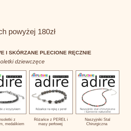
 powyżej 180zł
E I SKÓRZANE PLECIONE RĘCZNIE
soletki dziewczęce
nsoletki z
Różańce z PEREŁ i
Naszyjniki Stal
em, medalikiem
masy perłowej
Chirurgiczna