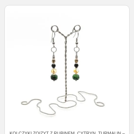
KOLCZYKI ZOIZYT Z RUBINEM, CYTRYN, TURMALIN –