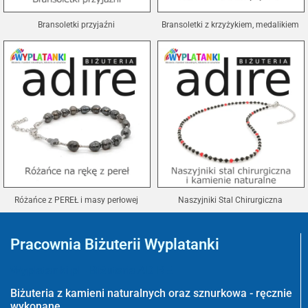
Bransoletki przyjaźni
Bransoletki z krzyżykiem, medalikiem
Różańce z PEREŁ i masy perłowej
Naszyjniki Stal Chirurgiczna
Pracownia Biżuterii Wyplatanki
Wyplatanki.pl - Biżuteria ADIRE
Biżuteria z kamieni naturalnych oraz sznurkowa - ręcznie
wykonane