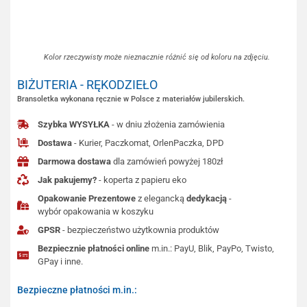
Kolor rzeczywisty może nieznacznie różnić się od koloru na zdjęciu.
BIŻUTERIA - RĘKODZIEŁO
Bransoletka wykonana ręcznie w Polsce z materiałów jubilerskich.
Szybka WYSYŁKA
- w dniu złożenia zamówienia
Dostawa
- Kurier, Paczkomat, OrlenPaczka, DPD
Darmowa dostawa
dla zamówień powyżej 180zł
Jak pakujemy?
- koperta z papieru eko
Opakowanie Prezentowe
z elegancką
dedykacją
-
wybór opakowania w koszyku
GPSR
- bezpieczeństwo użytkownia produktów
Bezpiecznie płatności online
m.in.: PayU, Blik, PayPo, Twisto,
GPay i inne.
Bezpieczne płatności m.in.: