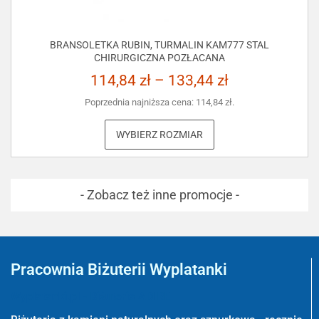
BRANSOLETKA RUBIN, TURMALIN KAM777 STAL
CHIRURGICZNA POZŁACANA
114,84
zł
–
133,44
zł
Poprzednia najniższa cena:
114,84
zł
.
WYBIERZ ROZMIAR
- Zobacz też inne promocje -
Pracownia Biżuterii Wyplatanki
Wyplatanki.pl - Biżuteria ADIRE