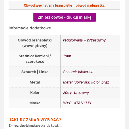
Obwód wewnętrzny bransoletki
=
obwód nadgarstka
.
Zmierz obwód - drukuj miarkę
Informacje dodatkowe
Obwód bransoletki
regulowany – przesuwny
(wewnętrzny)
Średnica kamieni /
1mm
szerokość
Sznurek | Linka
Sznurek jubilerski
Metal
Metal jubilerski: kolor brąz
Kolor
żółty
,
brązowy
Marka
WYPLATANKI.PL
JAKI ROZMIAR WYBRAĆ?
Zmierz obwód nadgarstka
lub kostki i: