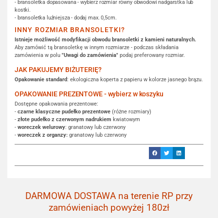
- bransoletka dopasowana - wybierz rozmiar równy obwodowi nadgarstka lub
kostki.
- bransoletka luźniejsza - dodaj max. 0,5cm.
INNY ROZMIAR BRANSOLETKI?
Istnieje możliwość modyfikacji obwodu bransoletki z kamieni naturalnych.
Aby zamówić tą bransoletkę w innym rozmiarze - podczas składania
zamówienia w polu
"Uwagi do zamówienia"
podaj preferowany rozmiar.
JAK PAKUJEMY BIŻUTERIĘ?
Opakowanie standard
: ekologiczna koperta z papieru w kolorze jasnego brązu.
OPAKOWANIE PREZENTOWE - wybierz w koszyku
Dostępne opakowania prezentowe:
-
czarne klasyczne pudełko prezentowe
(różne rozmiary)
-
złote pudełko z czerwonym nadrukiem
kwiatowym
-
woreczek welurowy
: granatowy lub czerwony
-
woreczek z organzy:
granatowy lub czerwony
DARMOWA DOSTAWA na terenie RP przy
zamówieniach powyżej 180zł