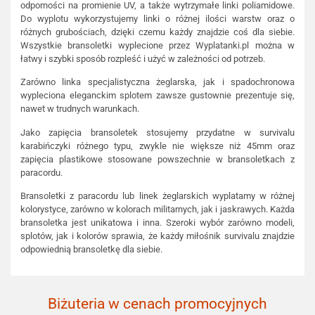
odporności na promienie UV, a także wytrzymałe linki poliamidowe.
Do wyplotu wykorzystujemy linki o różnej ilości warstw oraz o
różnych grubościach, dzięki czemu każdy znajdzie coś dla siebie.
Wszystkie bransoletki wyplecione przez Wyplatanki.pl można w
łatwy i szybki sposób rozpleść i użyć w zależności od potrzeb.
Zarówno linka specjalistyczna żeglarska, jak i spadochronowa
wypleciona eleganckim splotem zawsze gustownie prezentuje się,
nawet w trudnych warunkach.
Jako zapięcia bransoletek stosujemy przydatne w survivalu
karabińczyki różnego typu, zwykle nie większe niż 45mm oraz
zapięcia plastikowe stosowane powszechnie w bransoletkach z
paracordu.
Bransoletki z paracordu lub linek żeglarskich wyplatamy w różnej
kolorystyce, zarówno w kolorach militarnych, jak i jaskrawych. Każda
bransoletka jest unikatowa i inna. Szeroki wybór zarówno modeli,
splotów, jak i kolorów sprawia, że każdy miłośnik survivalu znajdzie
odpowiednią bransoletkę dla siebie.
Biżuteria w cenach promocyjnych