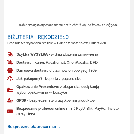
Kolor rzeczywisty może nieznacznie różnić się od koloru na zdjęciu.
BIŻUTERIA - RĘKODZIEŁO
Bransoletka wykonana ręcznie w Polsce z materiałów jubilerskich.
Szybka WYSYŁKA
- w dniu złożenia zamówienia
Dostawa
- Kurier, Paczkomat, OrlenPaczka, DPD
Darmowa dostawa
dla zamówień powyżej 180zł
Jak pakujemy?
- koperta z papieru eko
Opakowanie Prezentowe
z elegancką
dedykacją
-
wybór opakowania w koszyku
GPSR
- bezpieczeństwo użytkownia produktów
Bezpiecznie płatności online
m.in.: PayU, Blik, PayPo, Twisto,
GPay i inne.
Bezpieczne płatności m.in.: