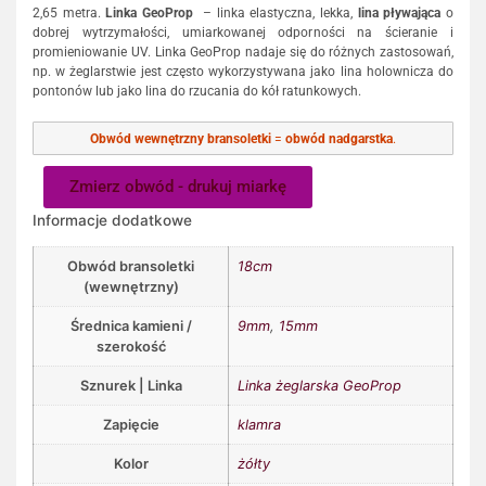
2,65 metra.
Linka GeoProp
– linka elastyczna, lekka,
lina pływająca
o
dobrej wytrzymałości, umiarkowanej odporności na ścieranie i
promieniowanie UV. Linka GeoProp nadaje się do różnych zastosowań,
np. w żeglarstwie jest często wykorzystywana jako lina holownicza do
pontonów lub jako lina do rzucania do kół ratunkowych.
Obwód wewnętrzny bransoletki
=
obwód nadgarstka
.
Zmierz obwód - drukuj miarkę
Informacje dodatkowe
Obwód bransoletki
18cm
(wewnętrzny)
Średnica kamieni /
9mm
,
15mm
szerokość
Sznurek | Linka
Linka żeglarska GeoProp
Zapięcie
klamra
Kolor
żółty