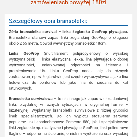
zamówieniach powyżej 180zł
Szczegółowy opis bransoletki:
Żółta bransoletka survival – linka żeglarska GeoProp pływająca.
Bransoletka stanowi zapas linki żeglarskiej GeoProp o długości
około 2,65 metra. Obwód wewnętrzny bransoletki: 18cm.
Linka GeoProp
(multifilament polipropylenowy o wysokiej
wytrzymałości) – linka elastyczna, lekka,
lina pływająca
o dobrej
wytrzymałości, umiarkowanej odporności na ścieranie i
promieniowanie UV. Linka GeoProp nadaje się do różnych
zastosowań, np. w żeglarstwie jest często wykorzystywana jako lina
holownicza do pontonów lub jako lina do rzucania do kół
ratunkowych.
Bransoletka survivalowa
– to nic innego jak zapas wielozadaniowej
linki, przydatnej w różnych sytuacjach, w oryginalnej formie –
biżuteryjnej. Wyplatamy bransoletki survivalowe z różnej grubości
linek specjalistycznych. Do ich wyplotu stosujemy zarówno
popularne linki spadochronowe Paracord 550, jak i specjalistyczne
linki żeglarskie np. elastyczne i pływające GeoProp, linki poliestrowe
flagline – odporne na ścieranie, o niskim wydłużeniu oraz wysokiej