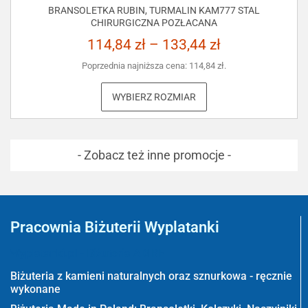
BRANSOLETKA RUBIN, TURMALIN KAM777 STAL
CHIRURGICZNA POZŁACANA
114,84
zł
–
133,44
zł
Poprzednia najniższa cena:
114,84
zł
.
WYBIERZ ROZMIAR
- Zobacz też inne promocje -
Pracownia Biżuterii Wyplatanki
Wyplatanki.pl - Biżuteria ADIRE
Biżuteria z kamieni naturalnych oraz sznurkowa - ręcznie
wykonane