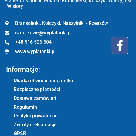
Biżuteria Made in Poland: Bransoletki, Kolczyki, Naszyjniki
i Wisiory
Bransoletki, Kolczyki, Naszyjniki - Rzeszów
sznurkowe@wyplatanki.pl
+48 516 526 504
www.wyplatanki.pl
Informacje:
Miarka obwodu nadgarstka
Bezpieczne płatności
Dostawa zamówień
Regulamin
Polityka prywatności
Zwroty i reklamacje
GPSR