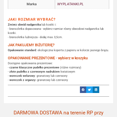
Marka
WYPLATANKI.PL
JAKI ROZMIAR WYBRAĆ?
Zmierz obwód nadgarstka
lub kostki i:
- bransoletka dopasowana - wybierz rozmiar równy obwodowi nadgarstka lub
kostki.
- bransoletka luźniejsza - dodaj max. 0,5cm.
JAK PAKUJEMY BIŻUTERIĘ?
Opakowanie standard
: ekologiczna koperta z papieru w kolorze jasnego brązu.
OPAKOWANIE PREZENTOWE - wybierz w koszyku
Dostępne opakowania prezentowe:
-
czarne klasyczne pudełko prezentowe
(różne rozmiary)
-
złote pudełko z czerwonym nadrukiem
kwiatowym
-
woreczek welurowy
: granatowy lub czerwony
-
woreczek z organzy:
granatowy lub czerwony
DARMOWA DOSTAWA na terenie RP przy