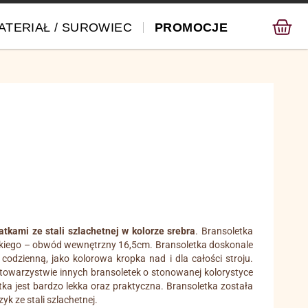
ATERIAŁ / SUROWIEC
PROMOCJE
tkami ze stali szlachetnej w kolorze srebra
. Bransoletka
rskiego – obwód wewnętrzny 16,5cm. Bransoletka doskonale
codzienną, jako kolorowa kropka nad i dla całości stroju.
owarzystwie innych bransoletek o stonowanej kolorystyce
tka jest bardzo lekka oraz praktyczna. Bransoletka została
k ze stali szlachetnej.