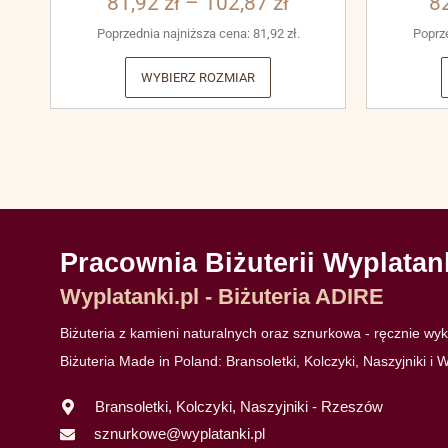
81,92
zł
–
102,87
zł
8
Poprzednia najniższa cena:
81,92
zł
.
Poprz
WYBIERZ ROZMIAR
Pracownia Biżuterii Wyplatan
Wyplatanki.pl - Biżuteria ADIRE
Biżuteria z kamieni naturalnych oraz sznurkowa - ręcznie w
Biżuteria Made in Poland: Bransoletki, Kolczyki, Naszyjniki i W
Bransoletki, Kolczyki, Naszyjniki - Rzeszów
sznurkowe@wyplatanki.pl