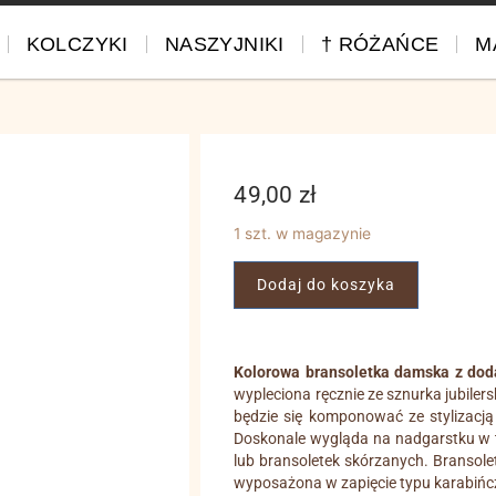
KOLCZYKI
NASZYJNIKI
† RÓŻAŃCE
M
49,00
zł
1 szt. w magazynie
Dodaj do koszyka
Kolorowa bransoletka damska z doda
wypleciona ręcznie ze sznurka jubile
będzie się komponować ze stylizacją 
Doskonale wygląda na nadgarstku w t
lub bransoletek skórzanych. Bransole
wyposażona w zapięcie typu karabińczy