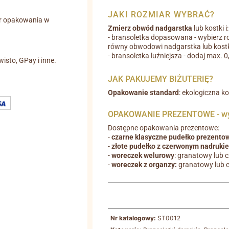
JAKI ROZMIAR WYBRAĆ?
r opakowania w
Zmierz obwód nadgarstka
lub kostki i:
- bransoletka dopasowana - wybierz r
równy obwodowi nadgarstka lub kostk
- bransoletka luźniejsza - dodaj max. 
wisto, GPay i inne.
JAK PAKUJEMY BIŻUTERIĘ?
Opakowanie standard
: ekologiczna k
OPAKOWANIE PREZENTOWE - wyb
Dostępne opakowania prezentowe:
-
czarne klasyczne pudełko prezento
-
złote pudełko z czerwonym nadruki
-
woreczek welurowy
: granatowy lub 
-
woreczek z organzy:
granatowy lub 
Nr katalogowy:
ST0012