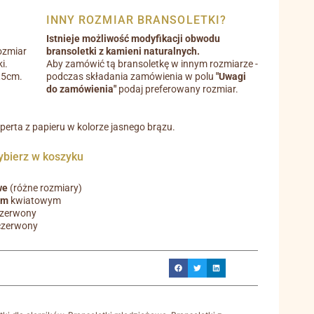
INNY ROZMIAR BRANSOLETKI?
Istnieje możliwość modyfikacji obwodu
ozmiar
bransoletki z kamieni naturalnych.
i.
Aby zamówić tą bransoletkę w innym rozmiarze -
0,5cm.
podczas składania zamówienia w polu
"Uwagi
do zamówienia"
podaj preferowany rozmiar.
operta z papieru w kolorze jasnego brązu.
ierz w koszyku
we
(różne rozmiary)
em
kwiatowym
czerwony
czerwony