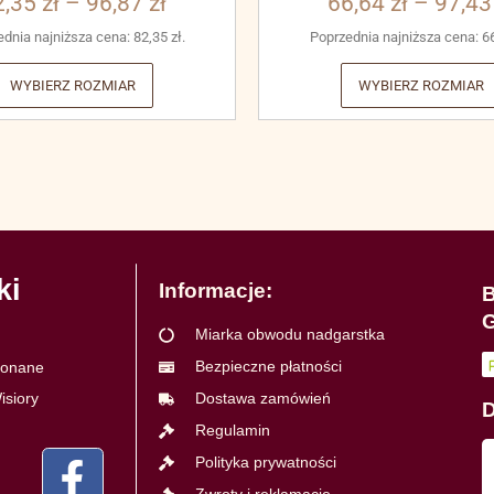
2,35
zł
–
96,87
zł
66,64
zł
–
97,4
ednia najniższa cena:
82,35
zł
.
Poprzednia najniższa cena:
6
WYBIERZ ROZMIAR
WYBIERZ ROZMIAR
ki
Informacje:
B
G
Miarka obwodu nadgarstka
Bezpieczne płatności
ykonane
isiory
Dostawa zamówień
D
Regulamin
Polityka prywatności