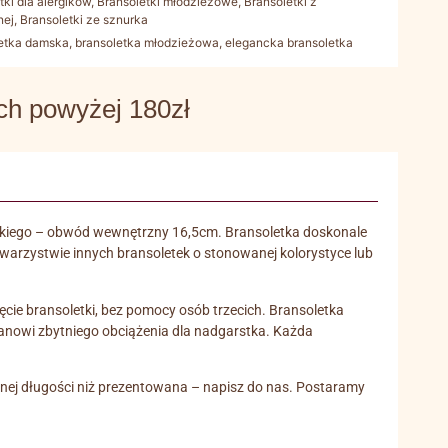
tki dla alergików
,
Bransoletki młodzieżowe
,
Bransoletki z
nej
,
Bransoletki ze sznurka
letka damska
,
bransoletka młodzieżowa
,
elegancka bransoletka
 powyżej 180zł
erskiego – obwód wewnętrzny 16,5cm. Bransoletka doskonale
owarzystwie innych bransoletek o stonowanej kolorystyce lub
jęcie bransoletki, bez pomocy osób trzecich. Bransoletka
 stanowi zbytniego obciążenia dla nadgarstka. Każda
innej długości niż prezentowana – napisz do nas. Postaramy