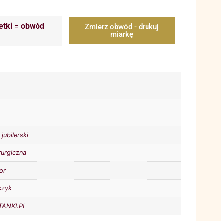
etki
=
obwód
Zmierz obwód - drukuj
miarkę
jubilerski
rurgiczna
lor
czyk
ANKI.PL