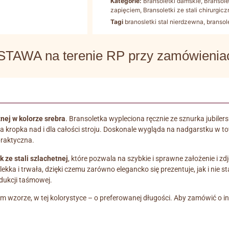
Kategorie:
Bransoletki damskie
,
Bransole
zapięciem
,
Bransoletki ze stali chirurgicz
Tagi
branosletki stal nierdzewna
,
branso
WA na terenie RP przy zamówieniach
nej w kolorze srebra
. Bransoletka wypleciona ręcznie ze sznurka jubil
a kropka nad i dla całości stroju. Doskonale wygląda na nadgarstku w t
praktyczna.
k ze stali szlachetnej
, które pozwala na szybkie i sprawne założenie i zd
lekka i trwała, dzięki czemu zarówno elegancko się prezentuje, jak i nie
dukcji taśmowej.
m wzorze, w tej kolorystyce – o preferowanej długości. Aby zamówić o 