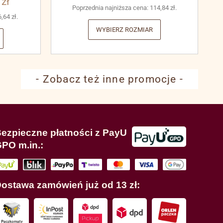
3
zł
Poprzednia najniższa cena:
114,84
zł
.
6,64
zł
.
WYBIERZ ROZMIAR
- Zobacz też inne promocje -
ezpieczne płatności z PayU
PO m.in.:
ostawa zamówień już od 13 zł: