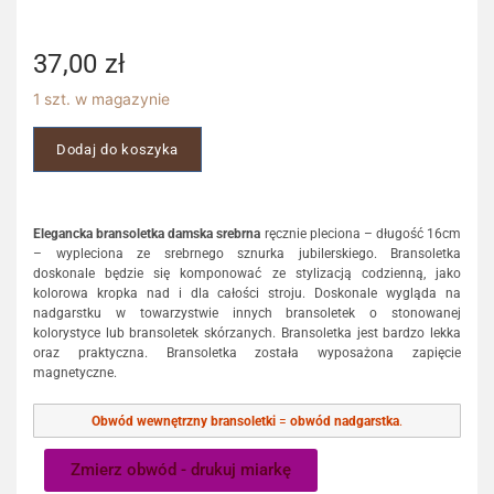
37,00
zł
1 szt. w magazynie
Dodaj do koszyka
Elegancka bransoletka damska srebrna
ręcznie pleciona – długość 16cm
– wypleciona ze srebrnego sznurka jubilerskiego. Bransoletka
doskonale będzie się komponować ze stylizacją codzienną, jako
kolorowa kropka nad i dla całości stroju. Doskonale wygląda na
nadgarstku w towarzystwie innych bransoletek o stonowanej
kolorystyce lub bransoletek skórzanych. Bransoletka jest bardzo lekka
oraz praktyczna. Bransoletka została wyposażona zapięcie
magnetyczne.
Obwód wewnętrzny bransoletki
=
obwód nadgarstka
.
Zmierz obwód - drukuj miarkę