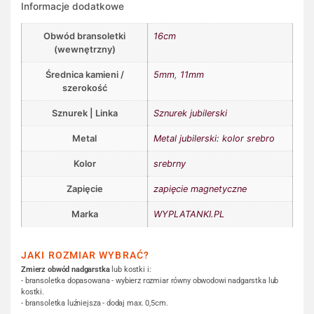
Informacje dodatkowe
Obwód bransoletki
16cm
(wewnętrzny)
Średnica kamieni /
5mm
,
11mm
szerokość
Sznurek | Linka
Sznurek jubilerski
Metal
Metal jubilerski: kolor srebro
Kolor
srebrny
Zapięcie
zapięcie magnetyczne
Marka
WYPLATANKI.PL
JAKI ROZMIAR WYBRAĆ?
Zmierz obwód nadgarstka
lub kostki i:
- bransoletka dopasowana - wybierz rozmiar równy obwodowi nadgarstka lub
kostki.
- bransoletka luźniejsza - dodaj max. 0,5cm.