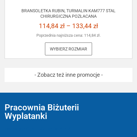
BRANSOLETKA RUBIN, TURMALIN KAM777 STAL
CHIRURGICZNA POZŁACANA
114,84
zł
–
133,44
zł
Poprzednia najniższa cena:
114,84
zł
.
WYBIERZ ROZMIAR
- Zobacz też inne promocje -
Pracownia Biżuterii
Wyplatanki
Wyplatanki.pl - Biżuteria ADIRE