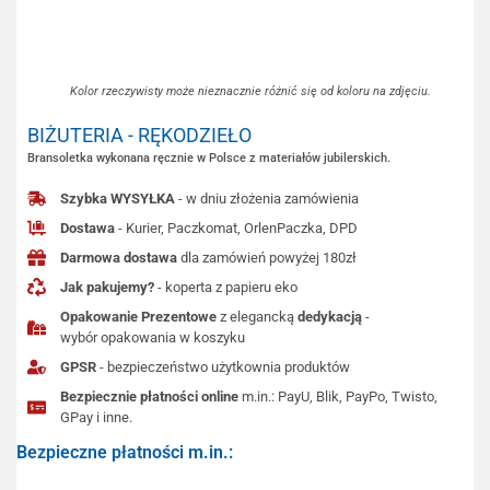
Kolor rzeczywisty może nieznacznie różnić się od koloru na zdjęciu.
BIŻUTERIA - RĘKODZIEŁO
Bransoletka wykonana ręcznie w Polsce z materiałów jubilerskich.
Szybka WYSYŁKA
- w dniu złożenia zamówienia
Dostawa
- Kurier, Paczkomat, OrlenPaczka, DPD
Darmowa dostawa
dla zamówień powyżej 180zł
Jak pakujemy?
- koperta z papieru eko
Opakowanie Prezentowe
z elegancką
dedykacją
-
wybór opakowania w koszyku
GPSR
- bezpieczeństwo użytkownia produktów
Bezpiecznie płatności online
m.in.: PayU, Blik, PayPo, Twisto,
GPay i inne.
Bezpieczne płatności m.in.: