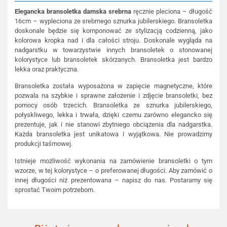
Elegancka bransoletka damska srebrna
ręcznie pleciona – długość
16cm – wypleciona ze srebrnego sznurka jubilerskiego. Bransoletka
doskonale będzie się komponować ze stylizacją codzienną, jako
kolorowa kropka nad i dla całości stroju. Doskonale wygląda na
nadgarstku w towarzystwie innych bransoletek o stonowanej
kolorystyce lub bransoletek skórzanych. Bransoletka jest bardzo
lekka oraz praktyczna.
Bransoletka została wyposażona w zapięcie magnetyczne, które
pozwala na szybkie i sprawne założenie i zdjęcie bransoletki, bez
pomocy osób trzecich. Bransoletka ze sznurka jubilerskiego,
połyskliwego, lekka i trwała, dzięki czemu zarówno elegancko się
prezentuje, jak i nie stanowi zbytniego obciążenia dla nadgarstka.
Każda bransoletka jest unikatowa i wyjątkowa. Nie prowadzimy
produkcji taśmowej.
Istnieje możliwość wykonania na zamówienie bransoletki o tym
wzorze, w tej kolorystyce – o preferowanej długości. Aby zamówić o
innej długości niż prezentowana – napisz do nas. Postaramy się
sprostać Twoim potrzebom.