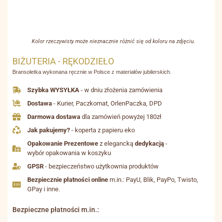
Kolor rzeczywisty może nieznacznie różnić się od koloru na zdjęciu.
BIŻUTERIA - RĘKODZIEŁO
Bransoletka wykonana ręcznie w Polsce z materiałów jubilerskich.
Szybka WYSYŁKA
- w dniu złożenia zamówienia
Dostawa
- Kurier, Paczkomat, OrlenPaczka, DPD
Darmowa dostawa
dla zamówień powyżej 180zł
Jak pakujemy?
- koperta z papieru eko
Opakowanie Prezentowe
z elegancką
dedykacją
-
wybór opakowania w koszyku
GPSR
- bezpieczeństwo użytkownia produktów
Bezpiecznie płatności online
m.in.: PayU, Blik, PayPo, Twisto,
GPay i inne.
Bezpieczne płatności m.in.: