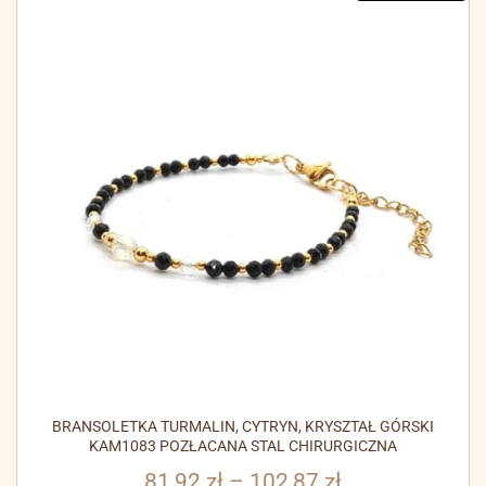
BRANSOLETKA TURMALIN, CYTRYN, KRYSZTAŁ GÓRSKI
KAM1083 POZŁACANA STAL CHIRURGICZNA
81,92
zł
–
102,87
zł