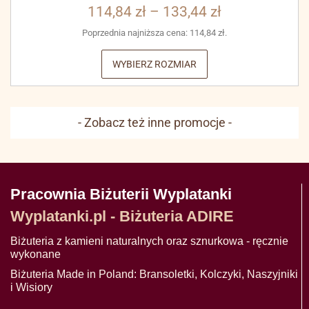
114,84
zł
–
133,44
zł
Poprzednia najniższa cena:
114,84
zł
.
WYBIERZ ROZMIAR
- Zobacz też inne promocje -
Pracownia Biżuterii Wyplatanki
Wyplatanki.pl - Biżuteria ADIRE
Biżuteria z kamieni naturalnych oraz sznurkowa - ręcznie
wykonane
Biżuteria Made in Poland: Bransoletki, Kolczyki, Naszyjniki
i Wisiory