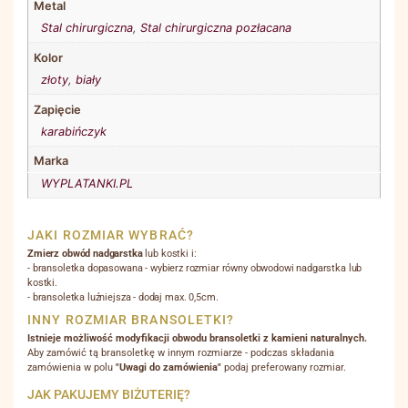
Metal
Stal chirurgiczna
,
Stal chirurgiczna pozłacana
Kolor
złoty
,
biały
Zapięcie
karabińczyk
Marka
WYPLATANKI.PL
JAKI ROZMIAR WYBRAĆ?
Zmierz obwód nadgarstka
lub kostki i:
- bransoletka dopasowana - wybierz rozmiar równy obwodowi nadgarstka lub
kostki.
- bransoletka luźniejsza - dodaj max. 0,5cm.
INNY ROZMIAR BRANSOLETKI?
Istnieje możliwość modyfikacji obwodu bransoletki z kamieni naturalnych.
Aby zamówić tą bransoletkę w innym rozmiarze - podczas składania
zamówienia w polu
"Uwagi do zamówienia"
podaj preferowany rozmiar.
JAK PAKUJEMY BIŻUTERIĘ?