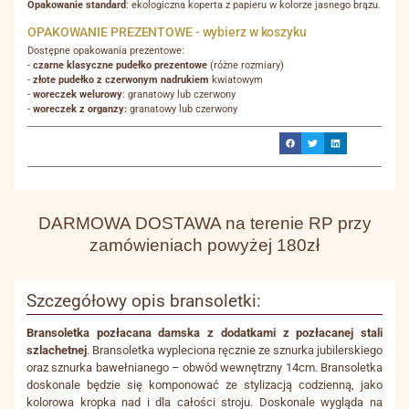
Opakowanie standard
: ekologiczna koperta z papieru w kolorze jasnego brązu.
OPAKOWANIE PREZENTOWE - wybierz w koszyku
Dostępne opakowania prezentowe:
-
czarne klasyczne pudełko prezentowe
(różne rozmiary)
-
złote pudełko z czerwonym nadrukiem
kwiatowym
-
woreczek welurowy
: granatowy lub czerwony
-
woreczek z organzy:
granatowy lub czerwony
DARMOWA DOSTAWA na terenie RP przy
zamówieniach powyżej 180zł
Szczegółowy opis bransoletki:
Bransoletka pozłacana damska z dodatkami z pozłacanej stali
szlachetnej
. Bransoletka wypleciona ręcznie ze sznurka jubilerskiego
oraz sznurka bawełnianego – obwód wewnętrzny 14cm. Bransoletka
doskonale będzie się komponować ze stylizacją codzienną, jako
kolorowa kropka nad i dla całości stroju. Doskonale wygląda na