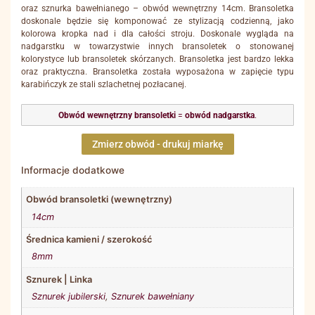
oraz sznurka bawełnianego – obwód wewnętrzny 14cm. Bransoletka
doskonale będzie się komponować ze stylizacją codzienną, jako
kolorowa kropka nad i dla całości stroju. Doskonale wygląda na
nadgarstku w towarzystwie innych bransoletek o stonowanej
kolorystyce lub bransoletek skórzanych. Bransoletka jest bardzo lekka
oraz praktyczna. Bransoletka została wyposażona w zapięcie typu
karabińczyk ze stali szlachetnej pozłacanej.
Obwód wewnętrzny bransoletki
=
obwód nadgarstka
.
Zmierz obwód - drukuj miarkę
Informacje dodatkowe
Obwód bransoletki (wewnętrzny)
14cm
Średnica kamieni / szerokość
8mm
Sznurek | Linka
Sznurek jubilerski
,
Sznurek bawełniany