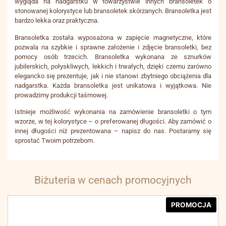
wygląda na nadgarstku w towarzystwie innych bransoletek o
stonowanej kolorystyce lub bransoletek skórzanych. Bransoletka jest
bardzo lekka oraz praktyczna.
Bransoletka została wyposażona w zapięcie magnetyczne, które
pozwala na szybkie i sprawne założenie i zdjęcie bransoletki, bez
pomocy osób trzecich. Bransoletka wykonana ze sznurków
jubilerskich, połyskliwych, lekkich i trwałych, dzięki czemu zarówno
elegancko się prezentuje, jak i nie stanowi zbytniego obciążenia dla
nadgarstka. Każda bransoletka jest unikatowa i wyjątkowa. Nie
prowadzimy produkcji taśmowej.
Istnieje możliwość wykonania na zamówienie bransoletki o tym
wzorze, w tej kolorystyce – o preferowanej długości. Aby zamówić o
innej długości niż prezentowana – napisz do nas. Postaramy się
sprostać Twoim potrzebom.
Biżuteria w cenach promocyjnych
PROMOCJA