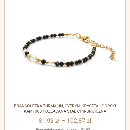
BRANSOLETKA TURMALIN, CYTRYN, KRYSZTAŁ GÓRSKI
KAM1083 POZŁACANA STAL CHIRURGICZNA
81,92
zł
–
102,87
zł
Poprzednia najniższa cena:
81,92
zł
.