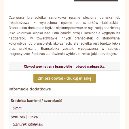
Czerwona bransoletka sznurkowa ręcznie pleciona damska lub
młodzieżowa – wypleciona ręcznie ze sznurków jubilerskich.
Bransoletka doskonale będzie się komponować ze stylizacją codzienną,
jako kolorowa kropka nad i dla całości stroju. Doskonale wygląda na
nadgarstku w towarzystwie innych bransoletek o stonowanej
kolorystyce lub bransoletek skórzanych. Bransoletka jest bardzo lekka
oraz praktyczna. Bransoletka została wyposażona w zapięcie
magnetyczne. Podczas zamówienia wybierz rozmiar jaki potrzebujesz
Obwód wewnętrzny bransoletki
=
obwód nadgarstka
.
Zmierz obwód - drukuj miarkę
Informacje dodatkowe
Średnica kamieni / szerokość
5mm
Sznurek | Linka
Sznurek jubilerski