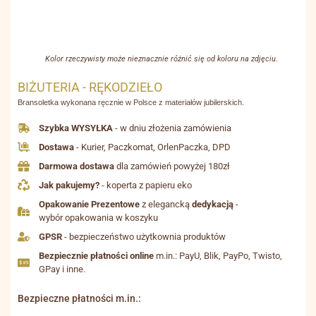
Kolor rzeczywisty może nieznacznie różnić się od koloru na zdjęciu.
BIŻUTERIA - RĘKODZIEŁO
Bransoletka wykonana ręcznie w Polsce z materiałów jubilerskich.
Szybka WYSYŁKA
- w dniu złożenia zamówienia
Dostawa
- Kurier, Paczkomat, OrlenPaczka, DPD
Darmowa dostawa
dla zamówień powyżej 180zł
Jak pakujemy?
- koperta z papieru eko
Opakowanie Prezentowe
z elegancką
dedykacją
-
wybór opakowania w koszyku
GPSR
- bezpieczeństwo użytkownia produktów
Bezpiecznie płatności online
m.in.: PayU, Blik, PayPo, Twisto,
GPay i inne.
Bezpieczne płatności m.in.: