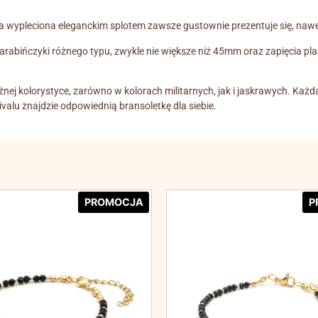
wa wypleciona eleganckim splotem zawsze gustownie prezentuje się, na
karabińczyki różnego typu, zwykle nie większe niż 45mm oraz zapięcia 
żnej kolorystyce, zarówno w kolorach militarnych, jak i jaskrawych. Każ
vivalu znajdzie odpowiednią bransoletkę dla siebie.
PROMOCJA
P