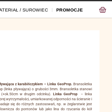
ATERIAŁ / SUROWIEC
PROMOCJE
ływająca z karabińczykiem – Linka GeoProp.
Bransoletka
op (linka pływająca) o grubości 3mm. Bransoletka stanowi
m (+ok.50cm w drugim odcinku).
Linka GeoProp
– linka
rej wytrzymałości, umiarkowanej odporności na ścieranie i
adaje się do różnych zastosowań, np. w żeglarstwie jest
lownicza do pontonów lub jako lina do rzucania do kół