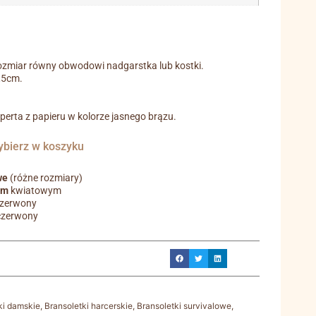
ozmiar równy obwodowi nadgarstka lub kostki.
0,5cm.
operta z papieru w kolorze jasnego brązu.
ierz w koszyku
we
(różne rozmiary)
em
kwiatowym
czerwony
czerwony
ki damskie
,
Bransoletki harcerskie
,
Bransoletki survivalowe
,