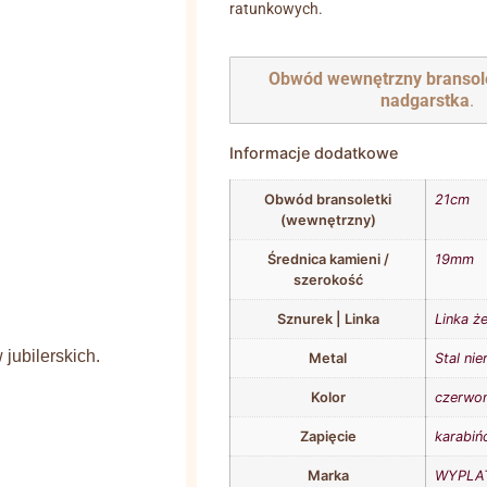
ratunkowych.
Obwód wewnętrzny bransol
nadgarstka
.
Informacje dodatkowe
Obwód bransoletki
21cm
(wewnętrzny)
Średnica kamieni /
19mm
szerokość
Sznurek | Linka
Linka ż
jubilerskich.
Metal
Stal ni
Kolor
czerwo
Zapięcie
karabiń
Marka
WYPLAT