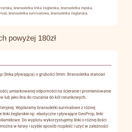
rcerska
,
bransoletka linka żeglarska
,
bransoletka męska
,
vival
,
bransoletka survivalowa
,
bransoletka żeglarska
,
 powyżej 180zł
op (linka pływająca) o grubości 3mm. Bransoletka stanowi
ości, umiarkowanej odporności na ścieranie i promieniowanie
 lub jako lina do rzucania do kół ratunkowych.
uteryjnej. Wyplatamy bransoletki survivalowe z różnej
inki żeglarskie np. elastyczne i pływające GeoProp, linki
oliamidowe. Do wyplotu wykorzystujemy linki o różnej ilości
 można w łatwy i szybki sposób rozpleść i użyć w zależności