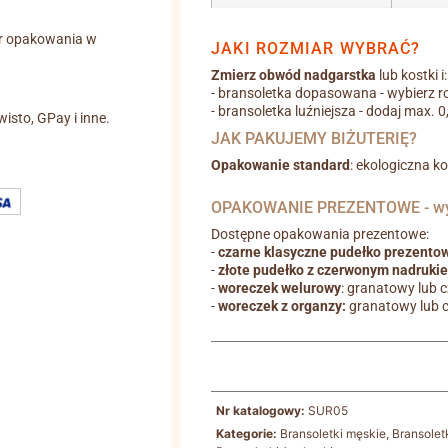
r opakowania w
JAKI ROZMIAR WYBRAĆ?
Zmierz obwód nadgarstka
lub kostki i:
- bransoletka dopasowana - wybierz r
- bransoletka luźniejsza - dodaj max. 
wisto, GPay i inne.
JAK PAKUJEMY BIŻUTERIĘ?
Opakowanie standard
: ekologiczna k
OPAKOWANIE PREZENTOWE - wyb
Dostępne opakowania prezentowe:
-
czarne klasyczne pudełko prezento
-
złote pudełko z czerwonym nadruki
-
woreczek welurowy
: granatowy lub 
-
woreczek z organzy:
granatowy lub 
Nr katalogowy:
SUR05
Kategorie:
Bransoletki męskie
,
Bransolet