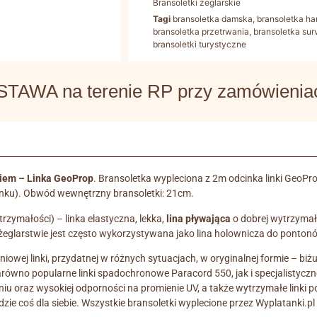
Bransoletki żeglarskie
Tagi
bransoletka damska
,
bransoletka ha
bransoletka przetrwania
,
bransoletka sur
bransoletki turystyczne
WA na terenie RP przy zamówieniach
kiem – Linka GeoProp
. Bransoletka wypleciona z 2m odcinka linki GeoPr
inku). Obwód wewnętrzny bransoletki: 21cm.
rzymałości) – linka elastyczna, lekka,
lina pływająca
o dobrej wytrzymał
eglarstwie jest często wykorzystywana jako lina holownicza do pontonów
niowej linki, przydatnej w różnych sytuacjach, w oryginalnej formie – biż
równo popularne linki spadochronowe Paracord 550, jak i specjalistyczne l
niu oraz wysokiej odporności na promienie UV, a także wytrzymałe linki p
ie coś dla siebie. Wszystkie bransoletki wyplecione przez Wyplatanki.pl