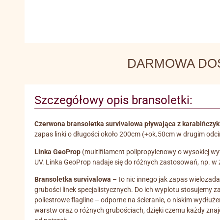
DARMOWA DOSTA
Szczegółowy opis bransoletki:
Czerwona bransoletka survivalowa pływająca z karabińczy
zapas linki o długości około 200cm (+ok.50cm w drugim odc
Linka GeoProp
(multifilament polipropylenowy o wysokiej wyt
UV. Linka GeoProp nadaje się do różnych zastosowań, np. w ż
Bransoletka survivalowa
– to nic innego jak zapas wielozada
grubości linek specjalistycznych. Do ich wyplotu stosujemy za
poliestrowe flagline – odporne na ścieranie, o niskim wydłuże
warstw oraz o różnych grubościach, dzięki czemu każdy znajdz