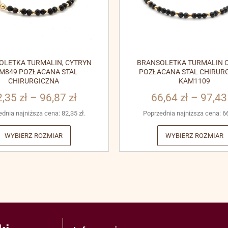
OLETKA TURMALIN, CYTRYN
BRANSOLETKA TURMALIN C
M849 POZŁACANA STAL
POZŁACANA STAL CHIRUR
CHIRURGICZNA
KAM1109
2,35
zł
–
96,87
zł
66,64
zł
–
97,4
ednia najniższa cena:
82,35
zł
.
Poprzednia najniższa cena:
6
WYBIERZ ROZMIAR
WYBIERZ ROZMIAR