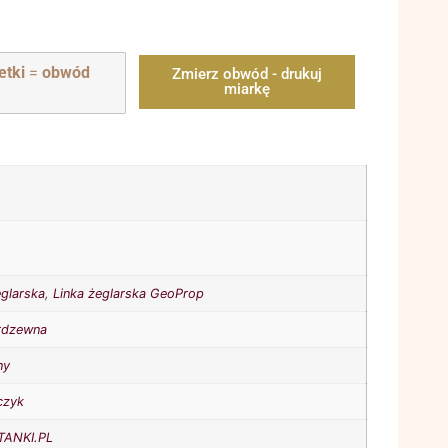
etki
=
obwód
Zmierz obwód - drukuj
miarkę
eglarska
,
Linka żeglarska GeoProp
erdzewna
ny
czyk
ANKI.PL