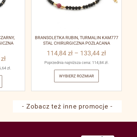
ZARNY,
BRANSOLETKA RUBIN, TURMALIN KAM777
GICZNA
STAL CHIRURGICZNA POZŁACANA
114,84
zł
–
133,44
zł
3
zł
Poprzednia najniższa cena:
114,84
zł
.
6,64
zł
.
WYBIERZ ROZMIAR
- Zobacz też inne promocje -