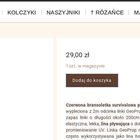
KOLCZYKI
NASZYJNIKI
† RÓŻAŃCE
M
29,00
zł
1 szt. w magazynie
Dodaj do koszyka
Czerwona bransoletka survivalowa p
wypleciona z 2m odcinka linki GeoPr
zapas linki o długości około 200c
elastyczna, lekka,
lina pływająca
o dob
promieniowanie UV. Linka GeoProp n
często wykorzystywana jako lina ho