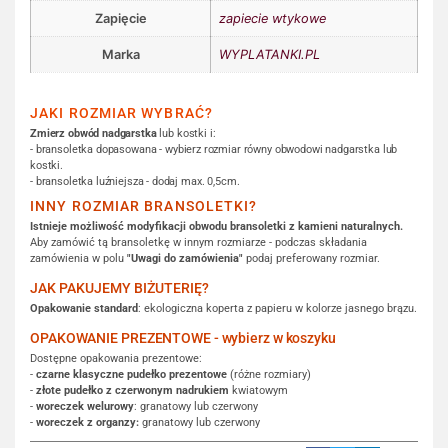
Zapięcie
zapiecie wtykowe
Marka
WYPLATANKI.PL
JAKI ROZMIAR WYBRAĆ?
Zmierz obwód nadgarstka
lub kostki i:
- bransoletka dopasowana - wybierz rozmiar równy obwodowi nadgarstka lub
kostki.
- bransoletka luźniejsza - dodaj max. 0,5cm.
INNY ROZMIAR BRANSOLETKI?
Istnieje możliwość modyfikacji obwodu bransoletki z kamieni naturalnych.
Aby zamówić tą bransoletkę w innym rozmiarze - podczas składania
zamówienia w polu
"Uwagi do zamówienia"
podaj preferowany rozmiar.
JAK PAKUJEMY BIŻUTERIĘ?
Opakowanie standard
: ekologiczna koperta z papieru w kolorze jasnego brązu.
OPAKOWANIE PREZENTOWE - wybierz w koszyku
Dostępne opakowania prezentowe:
-
czarne klasyczne pudełko prezentowe
(różne rozmiary)
-
złote pudełko z czerwonym nadrukiem
kwiatowym
-
woreczek welurowy
: granatowy lub czerwony
-
woreczek z organzy:
granatowy lub czerwony