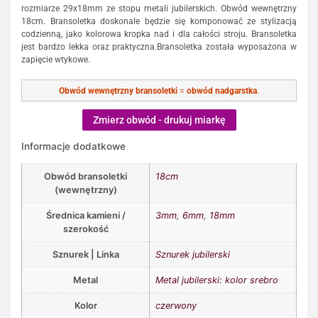
rozmiarze 29x18mm ze stopu metali jubilerskich. Obwód wewnętrzny
18cm. Bransoletka doskonale będzie się komponować ze stylizacją
codzienną, jako kolorowa kropka nad i dla całości stroju. Bransoletka
jest bardzo lekka oraz praktyczna.Bransoletka została wyposażona w
zapięcie wtykowe.
Obwód wewnętrzny bransoletki
=
obwód nadgarstka
.
Zmierz obwód - drukuj miarkę
Informacje dodatkowe
Obwód bransoletki
18cm
(wewnętrzny)
Średnica kamieni /
3mm
,
6mm
,
18mm
szerokość
Sznurek | Linka
Sznurek jubilerski
Metal
Metal jubilerski: kolor srebro
Kolor
czerwony