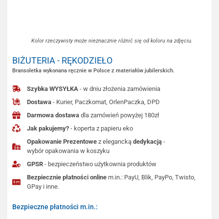
Kolor rzeczywisty może nieznacznie różnić się od koloru na zdjęciu.
BIŻUTERIA - RĘKODZIEŁO
Bransoletka wykonana ręcznie w Polsce z materiałów jubilerskich.
Szybka WYSYŁKA
- w dniu złożenia zamówienia
Dostawa
- Kurier, Paczkomat, OrlenPaczka, DPD
Darmowa dostawa
dla zamówień powyżej 180zł
Jak pakujemy?
- koperta z papieru eko
Opakowanie Prezentowe
z elegancką
dedykacją
-
wybór opakowania w koszyku
GPSR
- bezpieczeństwo użytkownia produktów
Bezpiecznie płatności online
m.in.: PayU, Blik, PayPo, Twisto,
GPay i inne.
Bezpieczne płatności m.in.: