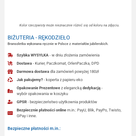
Kolor rzeczywisty może nieznacznie różnić się od koloru na zdjęciu.
BIŻUTERIA - RĘKODZIEŁO
Bransoletka wykonana ręcznie w Polsce z materiałów jubilerskich.
Szybka WYSYŁKA
- w dniu złożenia zamówienia
Dostawa
- Kurier, Paczkomat, OrlenPaczka, DPD
Darmowa dostawa
dla zamówień powyżej 180zł
Jak pakujemy?
- koperta z papieru eko
Opakowanie Prezentowe
z elegancką
dedykacją
-
wybór opakowania w koszyku
GPSR
- bezpieczeństwo użytkownia produktów
Bezpiecznie płatności online
m.in.: PayU, Blik, PayPo, Twisto,
GPay i inne.
Bezpieczne płatności m.in.: