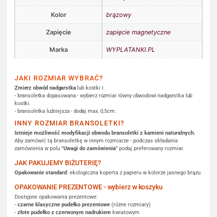
Kolor
brązowy
Zapięcie
zapięcie magnetyczne
Marka
WYPLATANKI.PL
JAKI ROZMIAR WYBRAĆ?
Zmierz obwód nadgarstka
lub kostki i:
- bransoletka dopasowana - wybierz rozmiar równy obwodowi nadgarstka lub
kostki.
- bransoletka luźniejsza - dodaj max. 0,5cm.
INNY ROZMIAR BRANSOLETKI?
Istnieje możliwość modyfikacji obwodu bransoletki z kamieni naturalnych.
Aby zamówić tą bransoletkę w innym rozmiarze - podczas składania
zamówienia w polu
"Uwagi do zamówienia"
podaj preferowany rozmiar.
JAK PAKUJEMY BIŻUTERIĘ?
Opakowanie standard
: ekologiczna koperta z papieru w kolorze jasnego brązu.
OPAKOWANIE PREZENTOWE - wybierz w koszyku
Dostępne opakowania prezentowe:
-
czarne klasyczne pudełko prezentowe
(różne rozmiary)
-
złote pudełko z czerwonym nadrukiem
kwiatowym