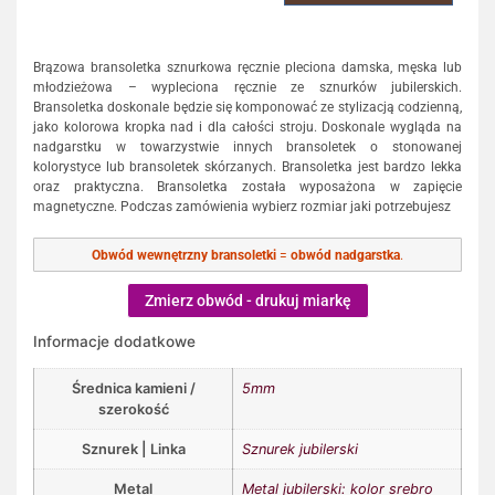
Brązowa bransoletka sznurkowa ręcznie pleciona damska, męska lub
młodzieżowa – wypleciona ręcznie ze sznurków jubilerskich.
Bransoletka doskonale będzie się komponować ze stylizacją codzienną,
jako kolorowa kropka nad i dla całości stroju. Doskonale wygląda na
nadgarstku w towarzystwie innych bransoletek o stonowanej
kolorystyce lub bransoletek skórzanych. Bransoletka jest bardzo lekka
oraz praktyczna. Bransoletka została wyposażona w zapięcie
magnetyczne. Podczas zamówienia wybierz rozmiar jaki potrzebujesz
Obwód wewnętrzny bransoletki
=
obwód nadgarstka
.
Zmierz obwód - drukuj miarkę
Informacje dodatkowe
Średnica kamieni /
5mm
szerokość
Sznurek | Linka
Sznurek jubilerski
Metal
Metal jubilerski: kolor srebro