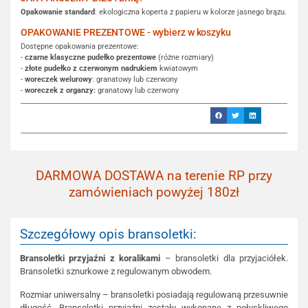
Opakowanie standard
: ekologiczna koperta z papieru w kolorze jasnego brązu.
OPAKOWANIE PREZENTOWE - wybierz w koszyku
Dostępne opakowania prezentowe:
-
czarne klasyczne pudełko prezentowe
(różne rozmiary)
-
złote pudełko z czerwonym nadrukiem
kwiatowym
-
woreczek welurowy
: granatowy lub czerwony
-
woreczek z organzy:
granatowy lub czerwony
DARMOWA DOSTAWA na terenie RP przy
zamówieniach powyżej 180zł
Szczegółowy opis bransoletki:
Bransoletki przyjaźni z koralikami
– bransoletki dla przyjaciółek.
Bransoletki sznurkowe z regulowanym obwodem.
Rozmiar uniwersalny – bransoletki posiadają regulowaną przesuwnie
długość. Bransoletki przyjaźni zostały wykonane z połyskliwego