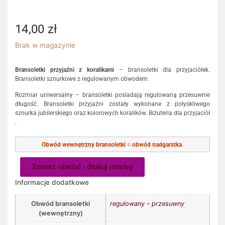
14,00
zł
Brak w magazynie
Bransoletki przyjaźni z koralikami
– bransoletki dla przyjaciółek.
Bransoletki sznurkowe z regulowanym obwodem.
Rozmiar uniwersalny – bransoletki posiadają regulowaną przesuwnie
długość. Bransoletki przyjaźni zostały wykonane z połyskliwego
sznurka jubilerskiego oraz kolorowych koralików. Biżuteria dla przyjaciół
.
Obwód wewnętrzny bransoletki
=
obwód nadgarstka
.
Zmierz obwód - drukuj miarkę
Informacje dodatkowe
Obwód bransoletki
regulowany – przesuwny
(wewnętrzny)