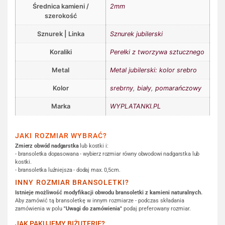
Średnica kamieni /
2mm
szerokość
Sznurek | Linka
Sznurek jubilerski
Koraliki
Perełki z tworzywa sztucznego
Metal
Metal jubilerski: kolor srebro
Kolor
srebrny
,
biały
,
pomarańczowy
Marka
WYPLATANKI.PL
JAKI ROZMIAR WYBRAĆ?
Zmierz obwód nadgarstka
lub kostki i:
- bransoletka dopasowana - wybierz rozmiar równy obwodowi nadgarstka lub
kostki.
- bransoletka luźniejsza - dodaj max. 0,5cm.
INNY ROZMIAR BRANSOLETKI?
Istnieje możliwość modyfikacji obwodu bransoletki z kamieni naturalnych.
Aby zamówić tą bransoletkę w innym rozmiarze - podczas składania
zamówienia w polu
"Uwagi do zamówienia"
podaj preferowany rozmiar.
JAK PAKUJEMY BIŻUTERIĘ?