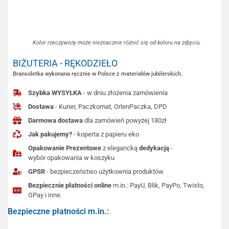
Kolor rzeczywisty może nieznacznie różnić się od koloru na zdjęciu.
BIŻUTERIA - RĘKODZIEŁO
Bransoletka wykonana ręcznie w Polsce z materiałów jubilerskich.
Szybka WYSYŁKA
- w dniu złożenia zamówienia
Dostawa
- Kurier, Paczkomat, OrlenPaczka, DPD
Darmowa dostawa
dla zamówień powyżej 180zł
Jak pakujemy?
- koperta z papieru eko
Opakowanie Prezentowe
z elegancką
dedykacją
-
wybór opakowania w koszyku
GPSR
- bezpieczeństwo użytkownia produktów
Bezpiecznie płatności online
m.in.: PayU, Blik, PayPo, Twisto,
GPay i inne.
Bezpieczne płatności m.in.: