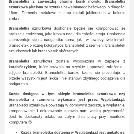
Bransoletka z zawieszką charms konik morski.
Bransoletka
sznurkowa pleciona
ze sznurka bawełnianego beżowego, o długości
18cm. Elementy metalowe – stop metali jubilerskich w kolorze
srebra.
Bransoletka sznurkowa
doskonale będzie się komponować ze
stylizacją codzienną, jako kropka nad i dla całości stroju. Doskonale
zaprezentuje się na nadgarstku sama, jak i w towarzystwie innych
bransoletek o różnej kolorystyce, bransoletek z rzemieni, bransoletek
sznurkowych lub bransoletek skórzanych.
Bransoletka sznurkowa
została wyposażona w
zapięcie z
karabińczykiem
, które pozwala na szybkie i sprawne założenie i
zdjęcie bransoletki. Bransoletka bardzo ładnie się prezentuje, a
przede wszystkim jest lekka i nie stanowi zbytniego obciążenia dla
nadgarstka.
Każda dostępna w tym sklepie bransoletka sznurkowa czy
bransoletka z rzemienia wykonana jest przez Wyplatanki.pl.
Bransoletki sznurkowe powstają w domowym zaciszu, a wyplatanie,
komponowanie i dekorowanie sprawia nam wielką przyjemność.
Jest to doskonały relaks po całym dniu pracy przy monitorze
komputera 🙂
Każda bransoletka dostępna w Wyplatanki.pl jest unikatowa,