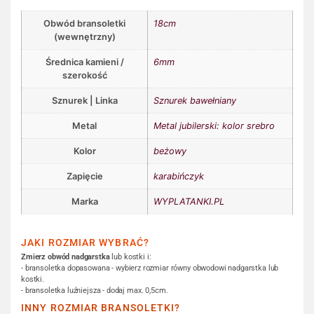
Obwód bransoletki
18cm
(wewnętrzny)
Średnica kamieni /
6mm
szerokość
Sznurek | Linka
Sznurek bawełniany
Metal
Metal jubilerski: kolor srebro
Kolor
beżowy
Zapięcie
karabińczyk
Marka
WYPLATANKI.PL
JAKI ROZMIAR WYBRAĆ?
Zmierz obwód nadgarstka
lub kostki i:
- bransoletka dopasowana - wybierz rozmiar równy obwodowi nadgarstka lub
kostki.
- bransoletka luźniejsza - dodaj max. 0,5cm.
INNY ROZMIAR BRANSOLETKI?