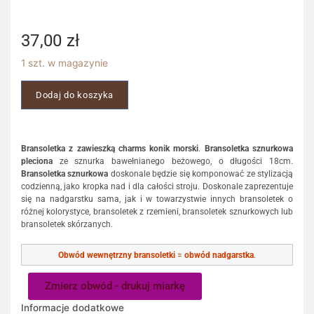
37,00
zł
1 szt. w magazynie
Dodaj do koszyka
Bransoletka z zawieszką charms konik morski
.
Bransoletka sznurkowa
pleciona
ze sznurka bawełnianego beżowego, o długości 18cm.
Bransoletka sznurkowa
doskonale będzie się komponować ze stylizacją
codzienną, jako kropka nad i dla całości stroju. Doskonale zaprezentuje
się na nadgarstku sama, jak i w towarzystwie innych bransoletek o
różnej kolorystyce, bransoletek z rzemieni, bransoletek sznurkowych lub
bransoletek skórzanych.
Obwód wewnętrzny bransoletki
=
obwód nadgarstka
.
Zmierz obwód - drukuj miarkę
Informacje dodatkowe