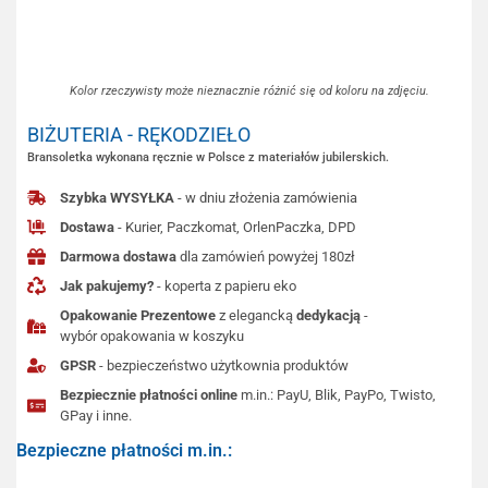
Kolor rzeczywisty może nieznacznie różnić się od koloru na zdjęciu.
BIŻUTERIA - RĘKODZIEŁO
Bransoletka wykonana ręcznie w Polsce z materiałów jubilerskich.
Szybka WYSYŁKA
- w dniu złożenia zamówienia
Dostawa
- Kurier, Paczkomat, OrlenPaczka, DPD
Darmowa dostawa
dla zamówień powyżej 180zł
Jak pakujemy?
- koperta z papieru eko
Opakowanie Prezentowe
z elegancką
dedykacją
-
wybór opakowania w koszyku
GPSR
- bezpieczeństwo użytkownia produktów
Bezpiecznie płatności online
m.in.: PayU, Blik, PayPo, Twisto,
GPay i inne.
Bezpieczne płatności m.in.: