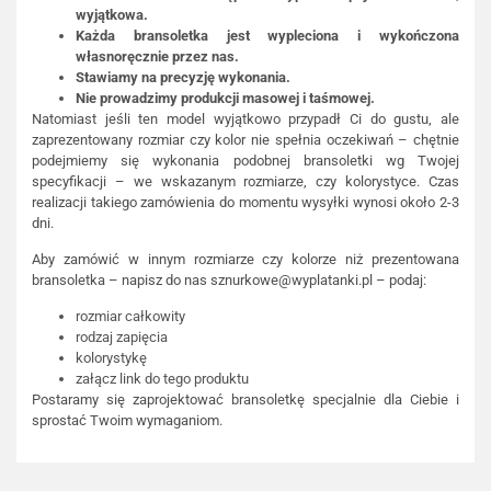
wyjątkowa.
Każda bransoletka jest wypleciona i wykończona
własnoręcznie przez nas.
Stawiamy na precyzję wykonania.
Nie prowadzimy produkcji masowej i taśmowej.
Natomiast jeśli ten model wyjątkowo przypadł Ci do gustu, ale
zaprezentowany rozmiar czy kolor nie spełnia oczekiwań – chętnie
podejmiemy się wykonania podobnej bransoletki wg Twojej
specyfikacji – we wskazanym rozmiarze, czy kolorystyce. Czas
realizacji takiego zamówienia do momentu wysyłki wynosi około 2-3
dni.
Aby zamówić w innym rozmiarze czy kolorze niż prezentowana
bransoletka – napisz do nas
sznurkowe@wyplatanki.pl
– podaj:
rozmiar całkowity
rodzaj zapięcia
kolorystykę
załącz link do tego produktu
Postaramy się zaprojektować bransoletkę specjalnie dla Ciebie i
sprostać Twoim wymaganiom.