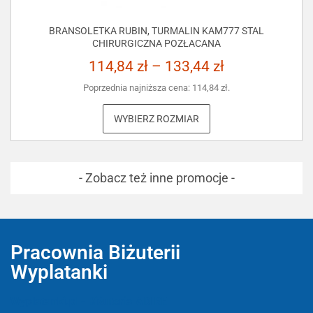
BRANSOLETKA RUBIN, TURMALIN KAM777 STAL
CHIRURGICZNA POZŁACANA
114,84
zł
–
133,44
zł
Poprzednia najniższa cena:
114,84
zł
.
WYBIERZ ROZMIAR
- Zobacz też inne promocje -
Pracownia Biżuterii
Wyplatanki
Wyplatanki.pl - Biżuteria ADIRE